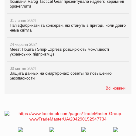
Компанія Rarog Tactical Gear презентувала надлегкі керамічні
бронеплити
31 липня 2024
Напівфабрикати та консерви, які стануть в пригоді, коли довго
нема світла
24 червня 2024
Meest Пошта і Shop-Express розширюють можливості
українських підприємців
30 квітня 2024
Защита данных на смартфонах: советы по повышению
безопасности
Всі новини