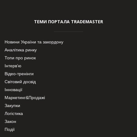
ТЕМИ ПОРТАЛА TRADEMASTER
Новини України та закордону
Аналітика ринку
Топи про ринок
Інтерв’ю
Відео-тренінги
Світовий досвід
Інновації
Маркетинг&Продажі
Закупки
Логістика
Закон
Події