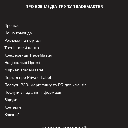
ПРО В2В МЕДІА-ГРУПУ TRADEMASTER
Про нас
Наша команда
Реклама на порталі
Тренінговий центр
Конференції TradeMaster
Національні Премії
Журнал TradeMaster
Портал про Private Label
Послуги В2В- маркетингу та PR для клієнтів
Послуги з надання інформації
Відгуки
Контакти
Вакансії