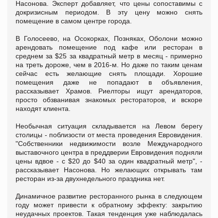
Насонова. Эксперт добавляет, что цены сопоставимы с
докризисным периодом. В эту цену можно снять
помещение в самом центре города.
В Голосеево, на Осокорках, Позняках, Оболони можно
арендовать помещение под кафе или ресторан в
среднем за $25 за квадратный метр в месяц - примерно
на треть дороже, чем в 2016-м. Но даже по таким ценам
сейчас есть желающие снять площади. Хорошие
помещения даже не попадают в объявления,
рассказывает Храмов. Риелторы ищут арендаторов,
просто обзванивая знакомых рестораторов, и вскоре
находят клиента.
Необычная ситуация складывается на Левом берегу
столицы - поблизости от места проведения Евровидения.
"Собственники недвижимости возле Международного
выставочного центра в преддверии Евровидения подняли
цены вдвое - с $20 до $40 за один квадратный метр", -
рассказывает Насонова. Но желающих открывать там
ресторан из-за двухнедельного праздника нет.
Динамичное развитие ресторанного рынка в следующем
году может привести к обратному эффекту: закрытию
неудачных проектов. Такая тенденция уже наблюдалась