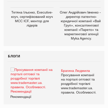
,
Тетяна Ільєнко, Executive-
Олег Андрійович Івченко —
ОВ
коуч, сертифікований коуч
директор патентно-
МСС ICF, ментор для
юридичної компанії «Вайз
лідерів
Груп», консалтингової
компанії «Парето» та
маркетингової агенції
Myka Agency.
БЛОГИ
Брагина Людмила
ї
Просування компанії
а
на порталі оптової та
роздрібної торгівлі
www.trademaster.ua.
і.
правила. Особливості.
Рекомендації
Ре