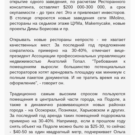
открытие одного заведения, по расчетам Ресторанного
консалтинга, оставляет $200 000-300 000, а срок
окупаемости - до трех лет. Это и привлекает инвесторов.
В столице откроются новые заведения сети IlMolino,
рестораны на седьмом этаже ЦУМа, Makemycake, новые
проекты Димы Борисова и пр.
Открывать новые рестораны непросто - не хватает
качественных мест. За последний год предложение
сократилось примерно на 30-40%, отмечает вице-
президент Ассоциации профессиональных управляющих
недвижимостью Анатолий Топал. "Требования к
помещениям выросли: большинство потенциальных
рестораторов хотят арендовать площадку как минимум с
полным пакетом документов. И не тратить время на их
оформление", - говорит он.
Традиционно самым высоким спросом пользуются
помещения в центральной части города, на Подоле, а
также в динамично развивающихся новых районах
города - на Осокорках, Позняках, Харьковском и других.
За последний год аренда таких помещений подорожала
примерно на 30-40%. Например, если в прошлом году
снять объект на Подоле можно было за $25-30, то сейчас
- $40-50 за один квадратный метр, подчеркивает Ольга