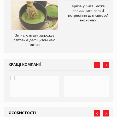
Криза у Китаї може
спричинити великі
потрясіння для світової
економіки
Зміна клімату загрожує
ne
світовим дефіцитом чаю
матча
КРАЩІ КОМПАНІЇ
ОСОБИСТОСТІ