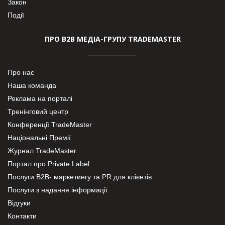
Закон
Події
ПРО В2В МЕДІА-ГРУПУ TRADEMASTER
Про нас
Наша команда
Реклама на порталі
Тренінговий центр
Конференції TradeMaster
Національні Премії
Журнал TradeMaster
Портал про Private Label
Послуги В2В- маркетингу та PR для клієнтів
Послуги з надання інформації
Відгуки
Контакти