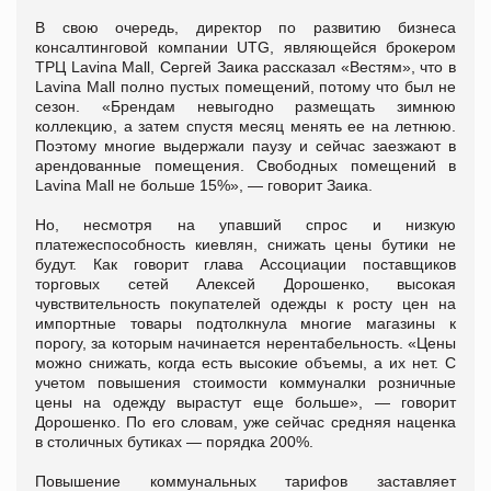
В свою очередь, директор по развитию бизнеса
консалтинговой компании UTG, являющейся брокером
ТРЦ Lavina Mall, Сергей Заика рассказал «Вестям», что в
Lavina Mall полно пустых помещений, потому что был не
сезон. «Брендам невыгодно размещать зимнюю
коллекцию, а затем спустя месяц менять ее на летнюю.
Поэтому многие выдержали паузу и сейчас заезжают в
арендованные помещения. Свободных помещений в
Lavina Mall не больше 15%», — говорит Заика.
Но, несмотря на упавший спрос и низкую
платежеспособность киевлян, снижать цены бутики не
будут. Как говорит глава Ассоциации поставщиков
торговых сетей Алексей Дорошенко, высокая
чувствительность покупателей одежды к росту цен на
импортные товары подтолкнула многие магазины к
порогу, за которым начинается нерентабельность. «Цены
можно снижать, когда есть высокие объемы, а их нет. С
учетом повышения стоимости коммуналки розничные
цены на одежду вырастут еще больше», — говорит
Дорошенко. По его словам, уже сейчас средняя наценка
в столичных бутиках — порядка 200%.
Повышение коммунальных тарифов заставляет