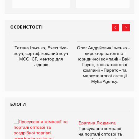
ОСОБИСТОСТІ
,
Тетяна Ільєнко, Executive-
Олег Андрійович Івченко —
ОВ
коуч, сертифікований коуч
директор патентно-
МСС ICF, ментор для
юридичної компанії «Вайз
лідерів
Груп», консалтингової
компанії «Парето» та
маркетингової агенції
Myka Agency.
БЛОГИ
Брагина Людмила
ї
Просування компанії
а
на порталі оптової та