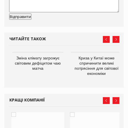
ЧИТАЙТЕ ТАКОЖ
Зміна клімату загрожує
Криза у Китаї може
ne
світовим дефіцитом чаю
спричинити великі
матча
потрясіння для світової
економіки
КРАЩІ КОМПАНІЇ