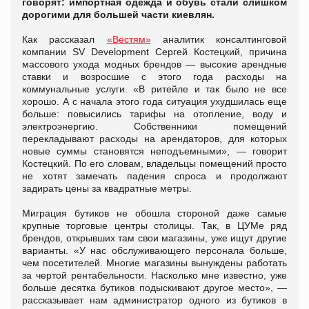
говорят: импортная одежда и обувь стали слишком
дорогими для большей части киевлян.
Как рассказал
«Вестям»
аналитик консалтинговой
компании SV Development Сергей Костецкий, причина
массового ухода модных брендов — высокие арендные
ставки и возросшие с этого года расходы на
коммунальные услуги. «В ритейле и так было не все
хорошо. А с начала этого года ситуация ухудшилась еще
больше: повысились тарифы на отопление, воду и
электроэнергию. Собственники помещений
перекладывают расходы на арендаторов, для которых
новые суммы становятся неподъемными», — говорит
Костецкий. По его словам, владельцы помещений просто
не хотят замечать падения спроса и продолжают
задирать цены за квадратные метры.
Миграция бутиков не обошла стороной даже самые
крупные торговые центры столицы. Так, в ЦУМе ряд
брендов, открывших там свои магазины, уже ищут другие
варианты. «У нас обслуживающего персонала больше,
чем посетителей. Многие магазины вынуждены работать
за чертой рентабельности. Насколько мне известно, уже
больше десятка бутиков подыскивают другое место», —
рассказывает нам администратор одного из бутиков в