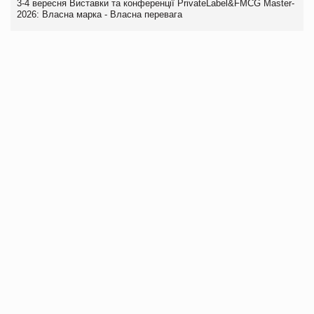
3-4 вересня Виставки та конференції PrivateLabel&FMCG Master-
2026: Власна марка - Власна перевага