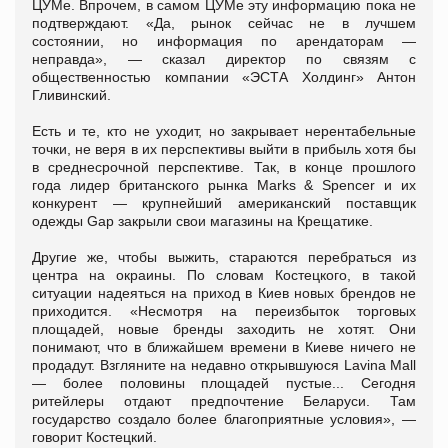
ЦУМе. Впрочем, в самом ЦУМе эту информацию пока не
подтверждают. «Да, рынок сейчас не в лучшем
состоянии, но информация по арендаторам —
неправда», — сказал директор по связям с
общественностью компании «ЭСТА Холдинг» Антон
Гливинский.
Есть и те, кто не уходит, но закрывает нерентабельные
точки, не веря в их перспективы выйти в прибыль хотя бы
в среднесрочной перспективе. Так, в конце прошлого
года лидер британского рынка Marks & Spencer и их
конкурент — крупнейший американский поставщик
одежды Gap закрыли свои магазины на Крещатике.
Другие же, чтобы выжить, стараются перебраться из
центра на окраины. По словам Костецкого, в такой
ситуации надеяться на приход в Киев новых брендов не
приходится. «Несмотря на переизбыток торговых
площадей, новые бренды заходить не хотят. Они
понимают, что в ближайшем времени в Киеве ничего не
продадут. Взгляните на недавно открывшуюся Lavina Mall
— более половины площадей пустые... Сегодня
ритейлеры отдают предпочтение Беларуси. Там
государство создало более благоприятные условия», —
говорит Костецкий.