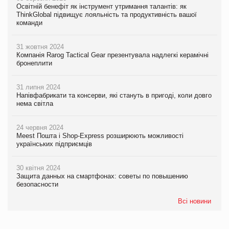
Освітній бенефіт як інструмент утримання талантів: як
ThinkGlobal підвищує лояльність та продуктивність вашої
команди
31 жовтня 2024
Компанія Rarog Tactical Gear презентувала надлегкі керамічні
бронеплити
31 липня 2024
Напівфабрикати та консерви, які стануть в пригоді, коли довго
нема світла
24 червня 2024
Meest Пошта і Shop-Express розширюють можливості
українських підприємців
30 квітня 2024
Защита данных на смартфонах: советы по повышению
безопасности
Всі новини