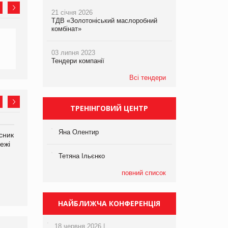
21 січня 2026
ТДВ «Золотоніський маслоробний
комбінат»
03 липня 2023
Тендери компанії
Всі тендери
ТРЕНІНГОВИЙ ЦЕНТР
Яна Олентир
сник
Олексій Логачов-Михайлов
Яна Сараніна, директор
ежі
Файно маркет Директор
компанії «УкраМарин»
департаменту з
Тетяна Ільєнко
виробництва
повний список
НАЙБЛИЖЧА КОНФЕРЕНЦІЯ
18 червня 2026 |