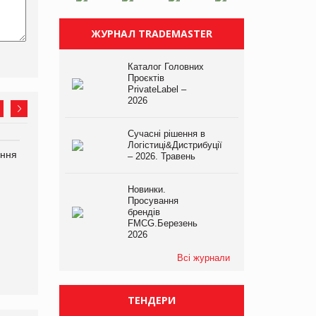
ЖУРНАЛ TRADEMASTER
Каталог Головних
Проєктів
PrivateLabel –
2026
Сучасні рішення в
Логістиці&Дистрибуції
ання
P&G купує виробника
Bosch заявила про повне
– 2026. Травень
харчових добавок Thorne
знищення своєї продукції
на складі після російської
Новинки.
атаки
Просування
брендів
FMCG.Березень
2026
Всі журнали
ТЕНДЕРИ