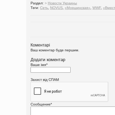
Раздел:
>
Новости Украины
Теги:
Сеть
,
NOVUS
,
«Моршинская»
,
WWF
,
«Вмест
Коментарі
Ваш коментар буде першим.
Додати коментар
Ваше імя
*
Захист від СПАМ
Сообщение
*