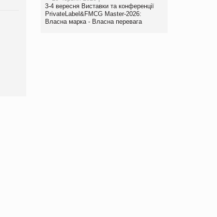
3-4 вересня Виставки та конференції
PrivateLabel&FMCG Master-2026:
Власна марка - Власна перевага
Брагина Людмила
Просування компанії на
порталі оптової та
роздрібної торгівлі
www.trademaster.ua.
правила. Особливості.