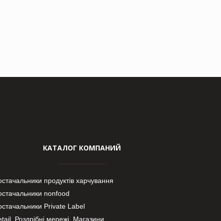
КАТАЛОГ КОМПАНИЙ
остачальники продуктів харчування
остачальники nonfood
стачальники Private Label
tail. Роздрібні мережі, Магазини