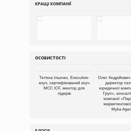
КРАЩІ КОМПАНІЇ
ОСОБИСТОСТІ
арас Ігорович,
Тетяна Ільєнко, Executive-
Олег Андрійович
иробництва ТОВ
коуч, сертифікований коуч
директор пат
Герчак"
МСС ICF, ментор для
юридичної компа
лідерів
Груп», консал
компанії «Пар
маркетингової
Myka Agen
БЛОГИ