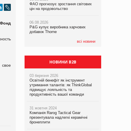
ФАО прогнозує зростання світових
ФАО прогнозує зростання світових
цін на продовольство
цін на продовольство
05.08.2026
Смачне поповнення дитячого меню:
06.08.2026
06.08.2026
у VARUS з’явилися новинки від ТМ
 Фонд
P&G купує виробника харчових
P&G купує виробника харчових
ТОКЕРИ
добавок Thorne
добавок Thorne
ность
05.08.2026
всі новини
Сергій Лісунов про заморожені
хлібобулочні вироби на
PrivateLabel&FMCG Master 2026
НОВИНИ B2B
 свое
03 березня 2026
Освітній бенефіт як інструмент
утримання талантів: як ThinkGlobal
підвищує лояльність та
продуктивність вашої команди
31 жовтня 2024
Компанія Rarog Tactical Gear
презентувала надлегкі керамічні
бронеплити