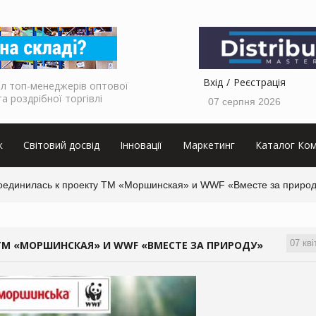
Вхід
Реєстрація
л топ-менеджерів оптової
та роздрібної торгівлі
07 серпня 2026
к
Світовий досвід
Інновації
Маркетинг
Каталог Ком
единилась к проекту ТМ «Моршинская» и WWF «Вместе за приро
07 кві
ТМ «МОРШИНСКАЯ» И WWF «ВМЕСТЕ ЗА ПРИРОДУ»