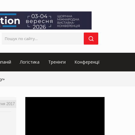
паній
Логістика
Тренінги
Конференції
ду»
тня 2017