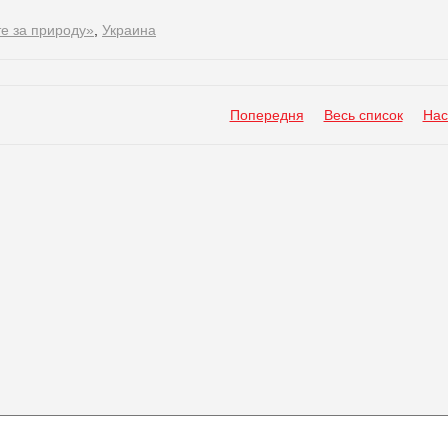
е за природу»
,
Украина
Попередня
Весь список
Нас