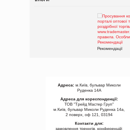
Брагина Людмила
Просування компанії на
порталі оптової та
роздрібної торгівлі
www.trademaster.ua.
правила. Особливості.
ії
Рекомендації
Адреса:
м.Київ, бульвар Миколи
Руденка 14А
Адреса для кореспонденції:
ТОВ "Tрейд Мастер Груп"
м.Київ, бульвар Миколи Руденка 14а,
2 поверх, оф 121, 03194
Контакти для:
замовлення треннгів, конференцій: