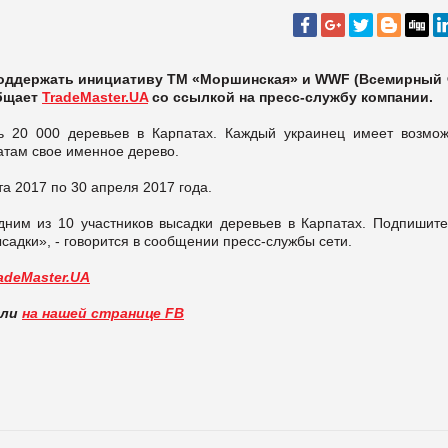
поддержать инициативу ТМ «Моршинская» и WWF (Всемирный
общает
TradeMaster.UA
со ссылкой на пресс-службу компании.
ь 20 000 деревьев в Карпатах. Каждый украинец имеет возмож
атам свое именное дерево.
та 2017 по 30 апреля 2017 года.
дним из 10 участников высадки деревьев в Карпатах. Подпишите
ысадки», - говорится в сообщении пресс-службы сети.
adeMaster.UA
вли
на нашей странице FB