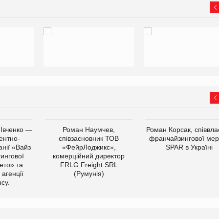
 Івченко —
Роман Наумчев,
Роман Корсак, співвла
ентно-
співзасновник ТОВ
франчайзингової мер
нії «Вайз
«ФейрЛоджикс»,
SPAR в Україні
тингової
комерційний директор
ето» та
FRLG Freight SRL
 агенції
(Румунія)
cy.