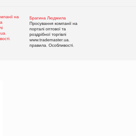
Брагина Людмила
Просування компанії на
порталі оптової та
роздрібної торгівлі
www.trademaster.ua.
правила. Особливості.
Рекомендації