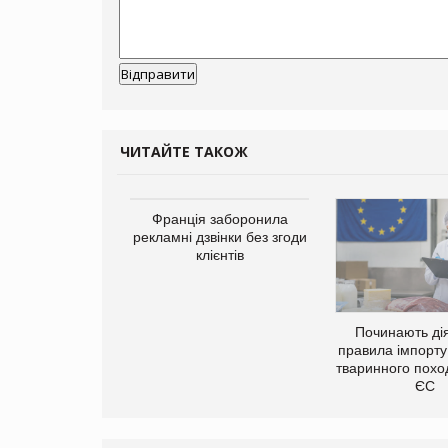
ЧИТАЙТЕ ТАКОЖ
а платформа
Франція заборонила
є від Google
рекламні дзвінки без згоди
ю за втрату 6,9
клієнтів
ламних показів
Починають дія
правила імпорту
тваринного похо
ЄС