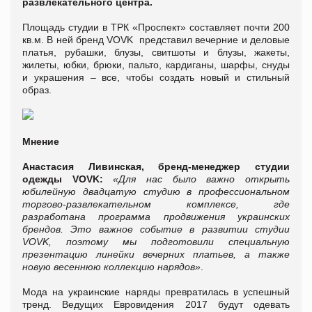
развлекательного центра.
Площадь студии в ТРК «Проспект» составляет почти 200
кв.м. В ней бренд VOVK представил вечерние и деловые
платья, рубашки, блузы, свитшоты и блузы, жакеты,
жилеты, юбки, брюки, пальто, кардиганы, шарфы, снуды
и украшения – все, чтобы создать новый и стильный
образ.
Мнение
Анастасия Ливинская, бренд-менеджер студии
одежды
VOVK
:
«Для нас было важно открыть
юбилейную двадцатую студию в профессиональном
торгово-развлекательном комплексе, где
разработана программа продвижения украинских
брендов. Это важное событие в развитии студии
VOVK
, поэтому мы подготовили специальную
презентацию линейки вечерних платьев, а также
новую весеннюю коллекцию нарядов»
.
Мода на украинские наряды превратилась в успешный
тренд. Ведущих Евровидения 2017 будут одевать