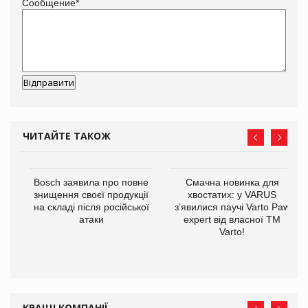
Сообщение
*
ЧИТАЙТЕ ТАКОЖ
 $1
Bosch заявила про повне
Смачна новинка для
знищення своєї продукції
хвостатих: у VARUS
на складі після російської
з’явилися паучі Varto Paw
атаки
expert від власної ТМ
Varto!
КРАЩІ КОМПАНІЇ