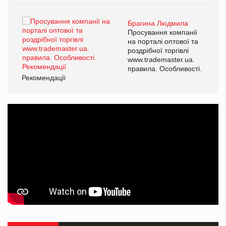
Брагина Людмила
ї
Просування компанії
а
на порталі оптової та
роздрібної торгівлі
www.trademaster.ua.
і.
правила. Особливості.
Рекомендації
Ре