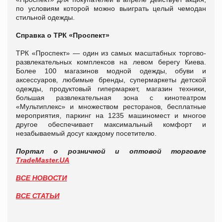
по условиям которой можно выиграть целый чемодан
стильной одежды.
Справка о ТРК «Проспект»
ТРК «Проспект» — один из самых масштабных торгово-
развлекательных комплексов на левом берегу Киева.
Более 100 магазинов модной одежды, обуви и
аксессуаров, любимые бренды, супермаркеты детской
одежды, продуктовый гипермаркет, магазин техники,
большая развлекательная зона с кинотеатром
«Мультиплекс» и множеством ресторанов, бесплатные
мероприятия, паркинг на 1235 машиномест и многое
другое обеспечивает максимальный комфорт и
незабываемый досуг каждому посетителю.
Портал о розничной и оптовой торговле
TradeMaster.UA
ВСЕ НОВОСТИ
ВСЕ СТАТЬИ