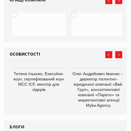
ОСОБИСТОСТІ
,
Тетяна Ільєнко, Executive-
Олег Андрійович Івченко —
ОВ
коуч, сертифікований коуч
директор патентно-
МСС ICF, ментор для
юридичної компанії «Вайз
лідерів
Груп», консалтингової
компанії «Парето» та
маркетингової агенції
Myka Agency.
БЛОГИ