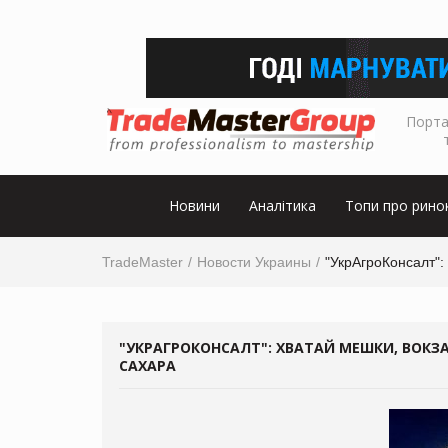
Порта
Новини
Аналітика
Топи про рино
TradeMaster
Новости Украины
"УкрАгроКонсалт":
"УКРАГРОКОНСАЛТ": ХВАТАЙ МЕШКИ, ВОК
САХАРА