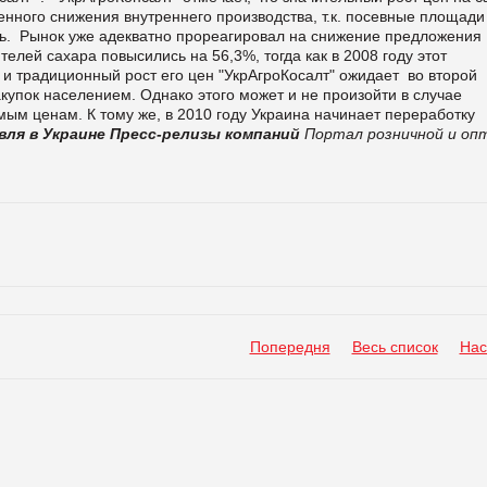
енного снижения внутреннего производства, т.к. посевные площади
ь.
Рынок уже адекватно прореагировал на снижение предложения
елей сахара повысились на 56,3%, тогда как в 2008 году этот
а и традиционный рост его цен "УкрАгроКосалт" ожидает
во второй
закупок населением. Однако этого может и не произойти в случае
м ценам. К тому же, в 2010 году Украина начинает переработку
вля в Украине
Пресс-релизы компаний
Портал розничной и оп
Попередня
Весь список
Нас