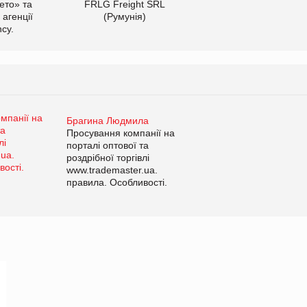
ето» та
FRLG Freight SRL
 агенції
(Румунія)
cy.
Брагина Людмила
Просування компанії на
порталі оптової та
роздрібної торгівлі
www.trademaster.ua.
правила. Особливості.