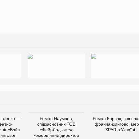
 Івченко —
Роман Наумчев,
Роман Корсак, співвла
ентно-
співзасновник ТОВ
франчайзингової мер
нії «Вайз
«ФейрЛоджикс»,
SPAR в Україні
тингової
комерційний директор