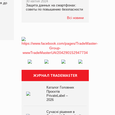
30 квітня 2024
я до
на європейський ринок
продовольство
Защита данных на смартфонах:
советы по повышению безопасности
Всі новини
ЖУРНАЛ TRADEMASTER
Каталог Головних
Проєктів
PrivateLabel –
2026
Сучасні рішення в