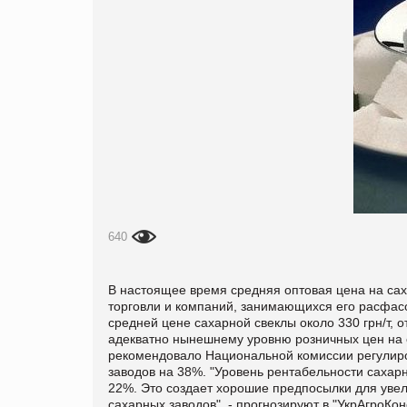
640
В настоящее время средняя оптовая цена на сахар
торговли и компаний, занимающихся его расфасов
средней цене сахарной свеклы около 330 грн/т, от
адекватно нынешнему уровню розничных цен на
рекомендовало Национальной комиссии регулиро
заводов на 38%. "Уровень рентабельности сахар
22%. Это создает хорошие предпосылки для увел
сахарных заводов", - прогнозируют в "УкрАгроКон