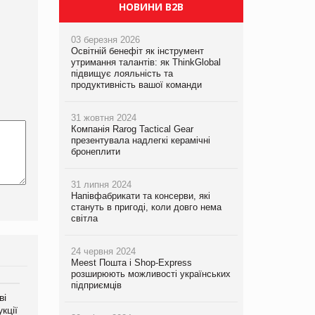
PrivateLabel&FMCG Master 2026
НОВИНИ B2B
03 березня 2026
Освітній бенефіт як інструмент
утримання талантів: як ThinkGlobal
підвищує лояльність та
продуктивність вашої команди
31 жовтня 2024
Компанія Rarog Tactical Gear
презентувала надлегкі керамічні
бронеплити
31 липня 2024
Напівфабрикати та консерви, які
стануть в пригоді, коли довго нема
світла
24 червня 2024
Meest Пошта і Shop-Express
розширюють можливості українських
підприємців
ві
Аргентина повертається з
ФАО прогнозує зростання
кції
продуктами птахівництва
світових цін на