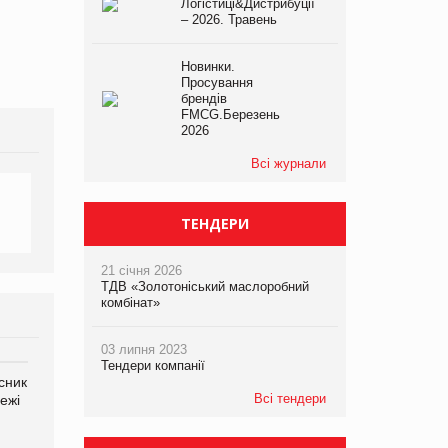
Логістиці&Дистрибуції
– 2026. Травень
Новинки.
Просування
брендів
FMCG.Березень
2026
Всі журнали
ТЕНДЕРИ
21 січня 2026
ТДВ «Золотоніський маслоробний
комбінат»
03 липня 2023
Тендери компанії
сник
Олексій Логачов-Михайлов
Яна Сараніна, директор
Всі тендери
ежі
Файно маркет Директор
компанії «УкраМарин»
департаменту з
виробництва