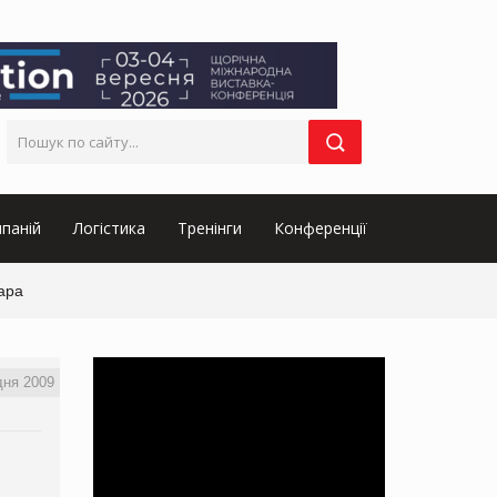
паній
Логістика
Тренінги
Конференції
ара
дня 2009