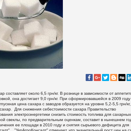
 составляет около 6,5 грн/кг. В рознице в зависимости от аппетит
кой, она достигает 9,0 грн/кг. При сформировавшейся в 2009 году
пускная цена сахара с заводов образуется на уровне 5,2-5,5 грн/кг
 сахар.
Для снижения себестоимости сахара Правительство
вания электроэнергетики снизить стоимость топлива для сахарных
ной свеклы, по предварительным оценкам, составит в нынешнем го
ичения ее площади в 2010 году и снятия сырьевого дефицита для
салт" .
"УкрАгроКонсалт" отмечает, что значительный рост цен на с