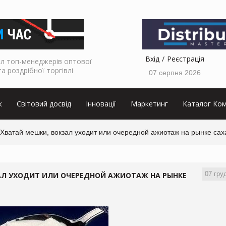
Вхід
Реєстрація
л топ-менеджерів оптової
та роздрібної торгівлі
07 серпня 2026
к
Світовий досвід
Інновації
Маркетинг
Каталог Ком
 Хватай мешки, вокзал уходит или очередной ажиотаж на рынке сах
07 гру
ЗАЛ УХОДИТ ИЛИ ОЧЕРЕДНОЙ АЖИОТАЖ НА РЫНКЕ