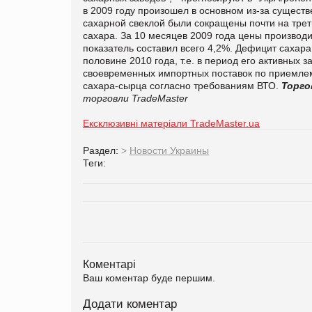
в 2009 году произошел в основном из-за существ
сахарной свеклой были сокращены почти на трет
сахара. За 10 месяцев 2009 года цены производит
показатель составил всего 4,2%. Дефицит сахар
половине 2010 года, т.е. в период его активных 
своевременных импортных поставок по приемлемы
сахара-сырца согласно требованиям ВТО.
Торго
торговли TradeMaster
Ексклюзивні матеріали TradeMaster.ua
Раздел:
>
Новости Украины
Теги:
Коментарі
Ваш коментар буде першим.
Додати коментар