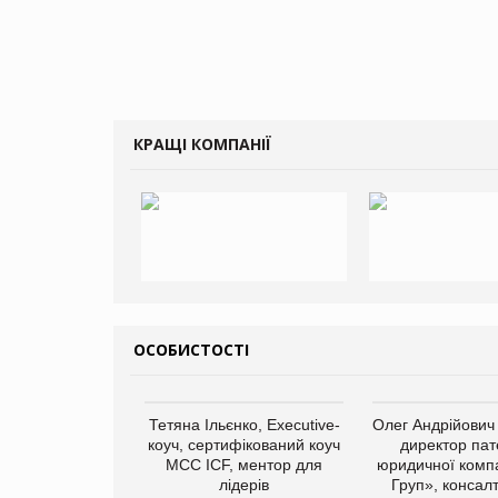
КРАЩІ КОМПАНІЇ
ОСОБИСТОСТІ
Тетяна Ільєнко, Executive-
Олег Андрійович
коуч, сертифікований коуч
директор пат
МСС ICF, ментор для
юридичної компа
лідерів
Груп», консал