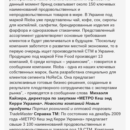
данный момент бренд охватывает около 150 ключевых
наименований продовольственных и
непродовольственных товаров в мире. В Украине под
маркой Rioba уже представлены чай, кофе, сок, сиропы
для коктейлей, салфетки, брендированные изделия из
фарфора и одноразовые стаканчики. Представленный
ассортимент удовлетворяет основные требования
клиентов и будет увеличиваться в будущем. "Поскольку
компания заботится о развитии местной экономики, то в
первую очередь ищет производителей СТМ в Украине.
Продукцию под маркой Fine Food производят 13
компаний, 6 среди которых – украинские", - говорится в
сообщении компании. Rioba - одна из наших ключевых
собственных марок, была разработана специально для
клиентов сегмента HoReCa. Она предлагает
эксклюзивные готовые бизнес-решения, созданные в
результате плодотворного сотрудничества с экспертами
рынка”, - приводятся в сообщении слова
Михаэля
Кайзера, директора по закупкам «МЕТРО Кеш энд
Керри Украина».
Новости компаний
Новые
продукты
Портал розничной и оптовой торговли
TradeMaster
Справка ТМ:
По состоянию на декабрь 2009
года «МЕТРО Кеш энд Керри Украина» предлагает
свыше 3 100 наименований продовольственных и
непродовольственных товаров под 19 СТМ. Компания