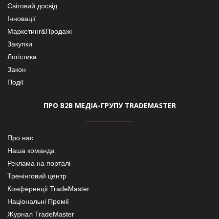
Світовий досвід
Інновації
Маркетинг&Продажі
Закупки
Логістика
Закон
Події
ПРО В2В МЕДІА-ГРУПУ TRADEMASTER
Про нас
Наша команда
Реклама на порталі
Тренінговий центр
Конференції TradeMaster
Національні Премії
Журнал TradeMaster