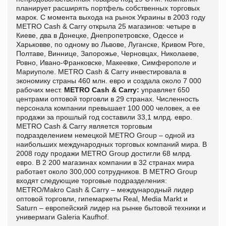
планирует расширять портфель собственных торговых
марок. C момента выхода на рынок Украины в 2003 году
METRO Cash & Carry открыла 25 магазинов: четыре в
Киеве, два в Донецке, Днепропетровске, Одессе и
Харьковве, по одному во Львове, Луганске, Кривом Роге,
Полтаве, Виннице, Запорожье, Черновцах, Николаеве,
Ровно, Ивано-Франковске, Макеевке, Симферополе и
Мариуполе. METRO Cash & Carry инвестировала в
экономику страны 460 млн. евро и создала около 7 000
рабочих мест.
METRO Cash & Carry:
управляет 650
центрами оптовой торговли в 29 странах. Численность
персонала компании превышает 100 000 человек, а ее
продажи за прошлый год составили 33,1 млрд. евро.
METRO Cash & Carry является торговым
подразделением немецкой METRO Group – одной из
наибольших международных торговых компаний мира. В
2008 году продажи METRO Group достигли 68 млрд.
евро. В 2 200 магазинах компании в 32 странах мира
работает около 300,000 сотрудников. В METRO Group
входят следующие торговые подразделения:
METRO/Makro Cash & Carry – международный лидер
оптовой торговли, гипемаркеты Real, Media Markt и
Saturn – европейский лидер на рынке бытовой техники и
универмаги Galeria Kaufhof.