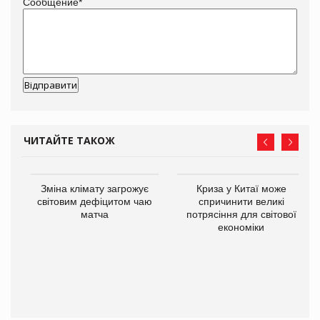
Сообщение
*
ЧИТАЙТЕ ТАКОЖ
Зміна клімату загрожує
Криза у Китаї може
ne
світовим дефіцитом чаю
спричинити великі
матча
потрясіння для світової
економіки