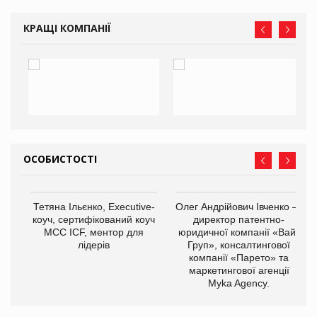
КРАЩІ КОМПАНІЇ
ОСОБИСТОСТІ
,
Тетяна Ільєнко, Executive-
Олег Андрійович Івченко —
ОВ
коуч, сертифікований коуч
директор патентно-
МСС ICF, ментор для
юридичної компанії «Вайз
лідерів
Груп», консалтингової
компанії «Парето» та
маркетингової агенції
Myka Agency.