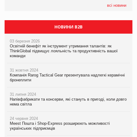
формату convenience store КОЛО: об’єднана компанія
налічуватиме 374 магазини
всі новини
НОВИНИ B2B
03 березня 2026
Освітній бенефіт як інструмент утримання талантів: як
ThinkGlobal підвищує лояльність та продуктивність вашої
команди
31 жовтня 2024
Компанія Rarog Tactical Gear презентувала надлегкі керамічні
бронеплити
31 липня 2024
Напівфабрикати та консерви, які стануть в пригоді, коли довго
нема світла
24 червня 2024
Meest Пошта і Shop-Express розширюють можливості
українських підприємців