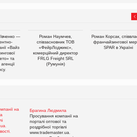
 Івченко —
Роман Наумчев,
Роман Корсак, співвла
ентно-
співзасновник ТОВ
франчайзингової мер
нії «Вайз
«ФейрЛоджикс»,
SPAR в Україні
тингової
комерційний директор
ето» та
FRLG Freight SRL
 агенції
(Румунія)
cy.
Брагина Людмила
Просування компанії на
порталі оптової та
роздрібної торгівлі
www.trademaster.ua.