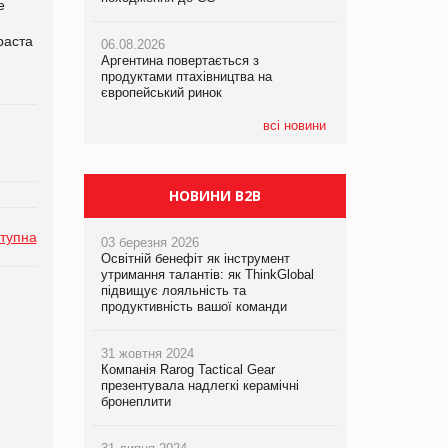
е
раста
06.08.2026
06.08.2026
05.08.2026
Аргентина повертається з
Аргентина повертається з
Смачне поповнення дитячого меню:
продуктами птахівництва на
продуктами птахівництва на
у VARUS з’явилися новинки від ТМ
європейський ринок
європейський ринок
ТОКЕРИ
всі новини
05.08.2026
Сергій Лісунов про заморожені
хлібобулочні вироби на
PrivateLabel&FMCG Master 2026
НОВИНИ B2B
тупна
03 березня 2026
Освітній бенефіт як інструмент
утримання талантів: як ThinkGlobal
підвищує лояльність та
продуктивність вашої команди
31 жовтня 2024
Компанія Rarog Tactical Gear
презентувала надлегкі керамічні
бронеплити