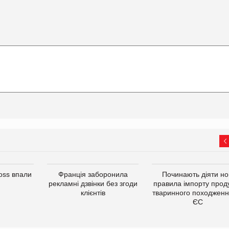
oss впали
Франція заборонила
Починають діяти но
рекламні дзвінки без згоди
правила імпорту проду
клієнтів
тваринного походженн
ЄС