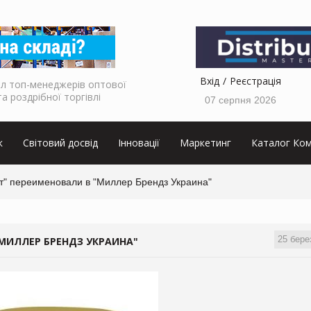
Вхід
Реєстрація
л топ-менеджерів оптової
та роздрібної торгівлі
07 серпня 2026
к
Світовий досвід
Інновації
Маркетинг
Каталог Ком
" переименовали в "Миллер Брендз Украина"
25 бере
МИЛЛЕР БРЕНДЗ УКРАИНА"