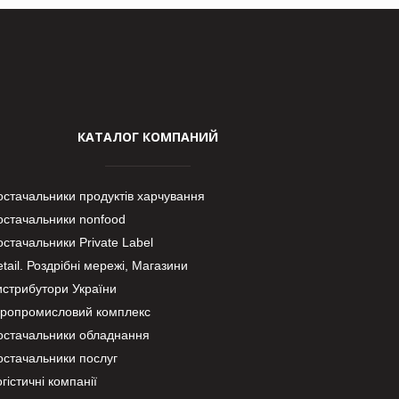
КАТАЛОГ КОМПАНИЙ
остачальники продуктів харчування
остачальники nonfood
стачальники Private Label
tail. Роздрібні мережі, Магазини
истрибутори України
гропромисловий комплекс
остачальники обладнання
остачальники послуг
гістичні компанії