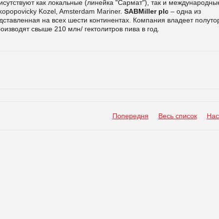
исутствуют как локальные (линейка "Сармат"), так и международны
lkopopovicky Kozel, Amsterdam Mariner.
SABMiller plc
– одна из
ставленная на всех шести континентах. Компания владеет полуто
оизводят свыше 210 млн/ гектолитров пива в год.
Попередня
Весь список
Нас