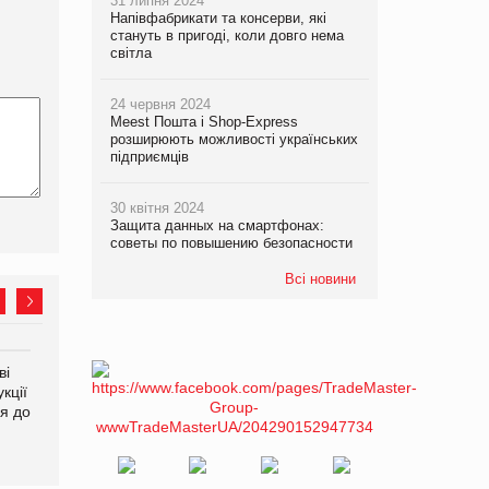
31 липня 2024
Напівфабрикати та консерви, які
стануть в пригоді, коли довго нема
світла
24 червня 2024
Meest Пошта і Shop-Express
розширюють можливості українських
підприємців
30 квітня 2024
Защита данных на смартфонах:
советы по повышению безопасности
Всі новини
ві
Аргентина повертається з
ФАО прогнозує зростання
кції
продуктами птахівництва
світових цін на
я до
на європейський ринок
продовольство