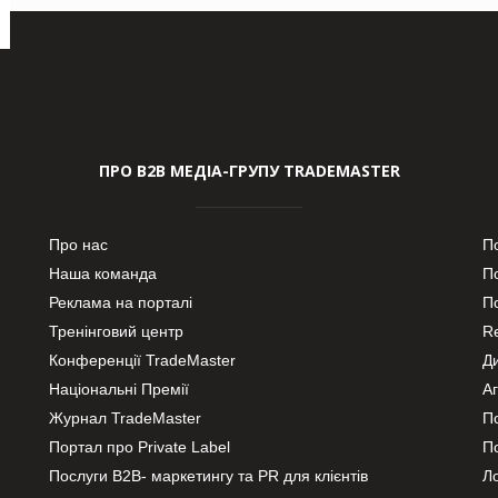
ПРО В2В МЕДІА-ГРУПУ TRADEMASTER
Про нас
П
Наша команда
П
Реклама на порталі
По
Тренінговий центр
Re
Конференції TradeMaster
Д
Національні Премії
А
Журнал TradeMaster
П
Портал про Private Label
П
Послуги В2В- маркетингу та PR для клієнтів
Ло