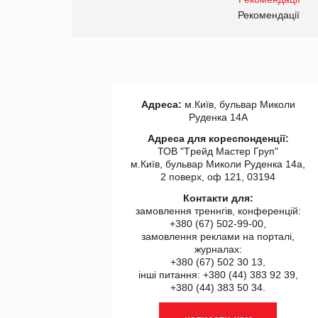
правила. Особливості.
ії
Рекомендації
Адреса:
м.Київ, бульвар Миколи
Руденка 14А
Адреса для кореспонденції:
ТОВ "Tрейд Мастер Груп"
м.Київ, бульвар Миколи Руденка 14а,
2 поверх, оф 121, 03194
Контакти для:
замовлення треннгів, конференцій:
+380 (67) 502-99-00,
замовлення реклами на порталі,
журналах:
+380 (67) 502 30 13,
інші питання: +380 (44) 383 92 39,
+380 (44) 383 50 34.