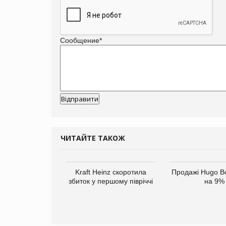
Сообщение
*
ЧИТАЙТЕ ТАКОЖ
верне клієнтам
Kraft Heinz скоротила
Продажі Hugo B
ларів за раніше
збиток у першому півріччі
на 9%
чені мита