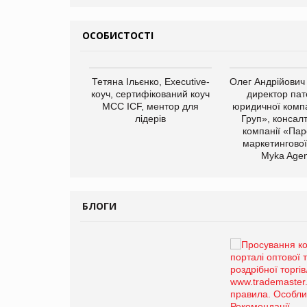
ОСОБИСТОСТІ
арас Ігорович,
Тетяна Ільєнко, Executive-
Олег Андрійович
иробництва ТОВ
коуч, сертифікований коуч
директор пат
Герчак"
МСС ICF, ментор для
юридичної компа
лідерів
Груп», консал
компанії «Пар
маркетингової
Myka Agen
БЛОГИ
Брагина Людмила
Просування компанії на
порталі оптової та
роздрібної торгівлі
www.trademaster.ua.