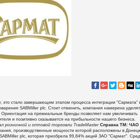
у, это стало завершающим этапом процесса интеграции "Сармата" 
оварения SABMiller plc. Стоит отменить, компания намерена уделят
 Ориентация на премиальные бренды позволяет нам увеличивать
теля и позитивно сказывается на прибыльности нашего бизнеса.
л розничной и оптовой торговли TradeMaster
Справка ТМ:
ЧАО
ания, производственные мощности которой расположены в Донецк
ABMiller plc, которая приобрела 99,84% акций ЗАО "Сармат". Сре