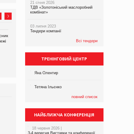
21 січня 2026
ТДВ «Золотоніський маслоробний
комбінат»
03 липня 2023
Тендери компанії
сник
Олексій Логачов-Михайлов
Яна Сараніна, директор
ежі
Файно маркет Директор
Всі тендери
компанії «УкраМарин»
департаменту з
виробництва
ТРЕНІНГОВИЙ ЦЕНТР
Яна Олентир
Тетяна Ільєнко
повний список
Брагина Людмила
Просування компанії на
НАЙБЛИЖЧА КОНФЕРЕНЦІЯ
порталі оптової та
роздрібної торгівлі
18 червня 2026 |
www.trademaster.ua.
3-4 вересня Виставки та конференції