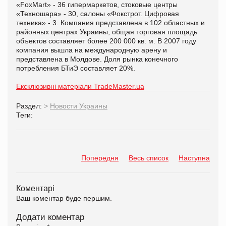
«FoxMart» - 36 гипермаркетов, стоковые центры
«Техношара» - 30, салоны «Фокстрот. Цифровая
техника» - 3. Компания представлена в 102 областных и
районных центрах Украины, общая торговая площадь
объектов составляет более 200 000 кв. м. В 2007 году
компания вышла на международную арену и
представлена в Молдове. Доля рынка конечного
потребления БТиЭ составляет 20%.
Ексклюзивні матеріали TradeMaster.ua
Раздел:
>
Новости Украины
Теги:
Попередня
Весь список
Наступна
Коментарі
Ваш коментар буде першим.
Додати коментар