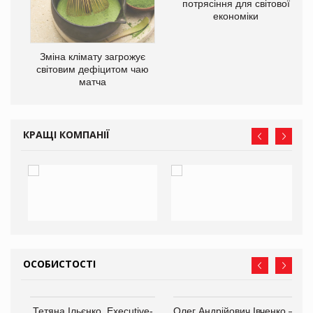
потрясіння для світової
економіки
Зміна клімату загрожує
ne
світовим дефіцитом чаю
матча
КРАЩІ КОМПАНІЇ
ОСОБИСТОСТІ
Тетяна Ільєнко, Executive-
Олег Андрійович Івченко —