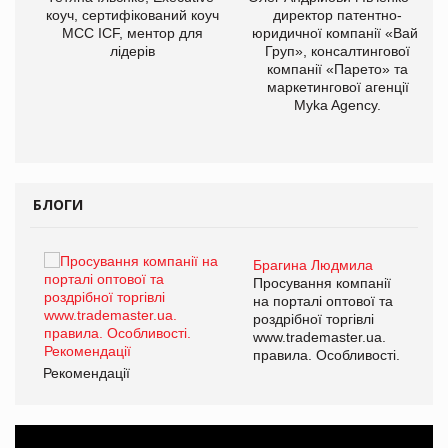
коуч, сертифікований коуч
директор патентно-
МСС ICF, ментор для
юридичної компанії «Вайз
лідерів
Груп», консалтингової
компанії «Парето» та
маркетингової агенції
,
Myka Agency.
ОВ
БЛОГИ
Брагина Людмила
ї
Просування компанії
а
на порталі оптової та
роздрібної торгівлі
www.trademaster.ua.
і.
правила. Особливості.
Рекомендації
Ре