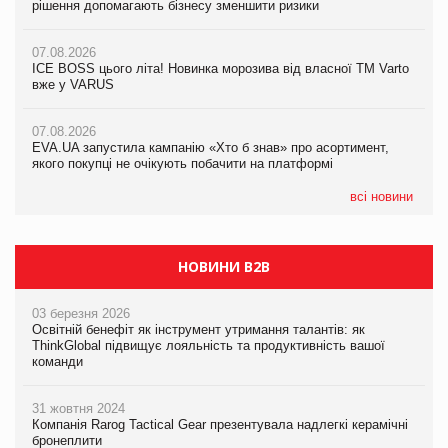
рішення допомагають бізнесу зменшити ризики
EVA.UA запустила кампанію «Хто б знав» про асортимент,
якого покупці не очікують побачити на платформі
07.08.2026
07.08.2026
Продажі Hugo Boss впали на 9%
ICE BOSS цього літа! Новинка морозива від власної ТМ Varto
06.08.2026
вже у VARUS
Смачна новинка для хвостатих: у VARUS з’явилися паучі
07.08.2026
Varto Paw expert від власної ТМ Varto!
Франція заборонила рекламні дзвінки без згоди клієнтів
07.08.2026
EVA.UA запустила кампанію «Хто б знав» про асортимент,
05.08.2026
якого покупці не очікують побачити на платформі
Мережа супермаркетів VARUS купує мережу магазинів
формату convenience store КОЛО: об’єднана компанія
налічуватиме 374 магазини
всі новини
НОВИНИ B2B
03 березня 2026
Освітній бенефіт як інструмент утримання талантів: як
ThinkGlobal підвищує лояльність та продуктивність вашої
команди
31 жовтня 2024
Компанія Rarog Tactical Gear презентувала надлегкі керамічні
бронеплити