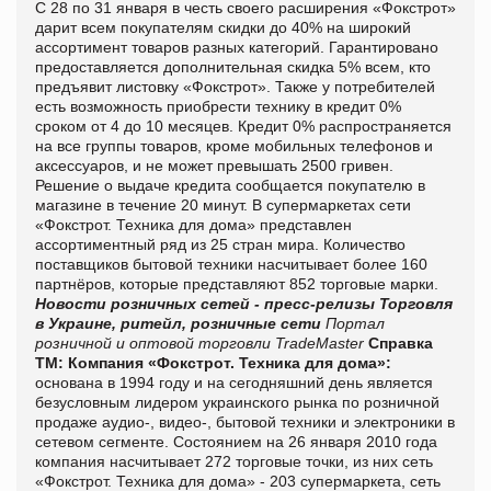
С 28 по 31 января в честь своего расширения «Фокстрот»
дарит всем покупателям скидки до 40% на широкий
ассортимент товаров разных категорий. Гарантировано
предоставляется дополнительная скидка 5% всем, кто
предъявит листовку «Фокстрот». Также у потребителей
есть возможность приобрести технику в кредит 0%
сроком от 4 до 10 месяцев. Кредит 0% распространяется
на все группы товаров, кроме мобильных телефонов и
аксессуаров, и не может превышать 2500 гривен.
Решение о выдаче кредита сообщается покупателю в
магазине в течение 20 минут. В супермаркетах сети
«Фокстрот. Техника для дома» представлен
ассортиментный ряд из 25 стран мира. Количество
поставщиков бытовой техники насчитывает более 160
партнёров, которые представляют 852 торговые марки.
Новости розничных сетей - пресс-релизы
Торговля
в Украине, ритейл, розничные сети
Портал
розничной и оптовой торговли TradeMaster
Справка
ТМ:
Компания «Фокстрот. Техника для дома»:
основана в 1994 году и на сегодняшний день является
безусловным лидером украинского рынка по розничной
продаже аудио-, видео-, бытовой техники и электроники в
сетевом сегменте. Состоянием на 26 января 2010 года
компания насчитывает 272 торговые точки, из них сеть
«Фокстрот. Техника для дома» - 203 супермаркета, сеть