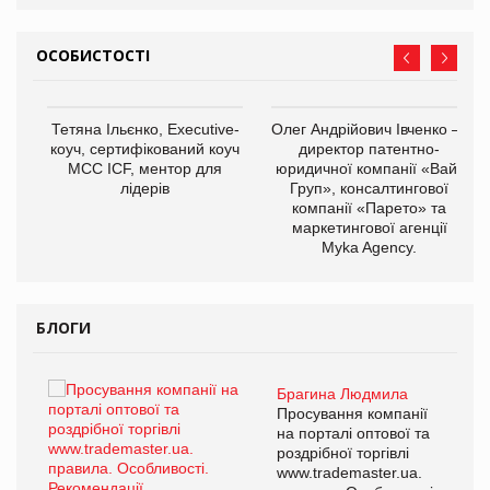
ОСОБИСТОСТІ
,
Тетяна Ільєнко, Executive-
Олег Андрійович Івченко —
ОВ
коуч, сертифікований коуч
директор патентно-
МСС ICF, ментор для
юридичної компанії «Вайз
лідерів
Груп», консалтингової
компанії «Парето» та
маркетингової агенції
Myka Agency.
БЛОГИ
Брагина Людмила
ї
Просування компанії
а
на порталі оптової та
роздрібної торгівлі
www.trademaster.ua.