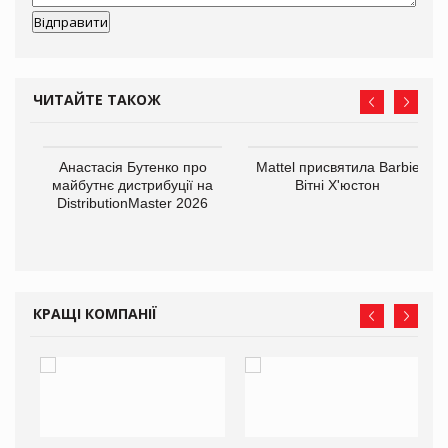
ЧИТАЙТЕ ТАКОЖ
Анастасія Бутенко про
Mattel присвятила Barbie
оди
майбутнє дистрибуції на
Вітні Х'юстон
DistributionMaster 2026
КРАЩІ КОМПАНІЇ