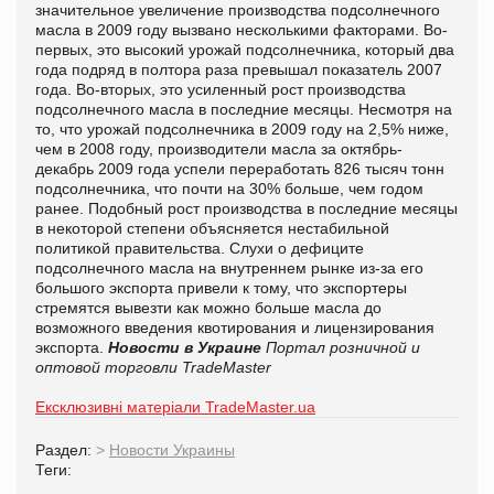
значительное увеличение производства подсолнечного
масла в 2009 году вызвано несколькими факторами. Во-
первых, это высокий урожай подсолнечника, который два
года подряд в полтора раза превышал показатель 2007
года. Во-вторых, это усиленный рост производства
подсолнечного масла в последние месяцы. Несмотря на
то, что урожай подсолнечника в 2009 году на 2,5% ниже,
чем в 2008 году, производители масла за октябрь-
декабрь 2009 года успели переработать 826 тысяч тонн
подсолнечника, что почти на 30% больше, чем годом
ранее. Подобный рост производства в последние месяцы
в некоторой степени объясняется нестабильной
политикой правительства. Слухи о дефиците
подсолнечного масла на внутреннем рынке из-за его
большого экспорта привели к тому, что экспортеры
стремятся вывезти как можно больше масла до
возможного введения квотирования и лицензирования
экспорта.
Новости в Украине
Портал розничной и
оптовой торговли TradeMaster
Ексклюзивні матеріали TradeMaster.ua
Раздел:
>
Новости Украины
Теги: