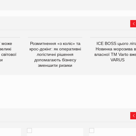
ї може
Розмитнення «з коліс» та
ICE BOSS цього літ
великі
крос-докінг: як оперативні
Новинка морозива в
світової
логістичні рішення
власної ТМ Varto вж
ки
допомагають бізнесу
VARUS
зменшити ризики