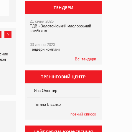
ТЕНДЕРИ
21 січня 2026
ТДВ «Золотоніський маслоробний
комбінат»
03 липня 2023
Тендери компанії
сник
Олексій Логачов-Михайлов
Яна Сараніна, директор
ежі
Файно маркет Директор
Всі тендери
компанії «УкраМарин»
департаменту з
виробництва
ТРЕНІНГОВИЙ ЦЕНТР
Яна Олентир
Тетяна Ільєнко
повний список
Брагина Людмила
Просування компанії на
НАЙБЛИЖЧА КОНФЕРЕНЦІЯ