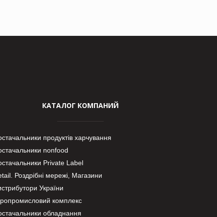
КАТАЛОГ КОМПАНИЙ
остачальники продуктів харчування
остачальники nonfood
стачальники Private Label
tail. Роздрібні мережі, Магазини
истрибутори України
гропромисловий комплекс
остачальники обладнання