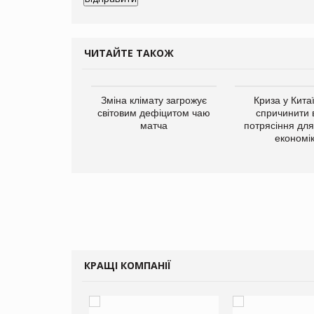
ЧИТАЙТЕ ТАКОЖ
ує виробника
Зміна клімату загрожує
Криза у Кита
добавок Thorne
світовим дефіцитом чаю
спричинити 
матча
потрясіння для 
економі
КРАЩІ КОМПАНІЇ