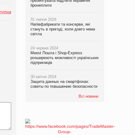
презентувала надлегкі керамічні
бронеплити
тупна
31 липня 2024
Напівфабрикати та консерви, які
стануть в пригоді, коли довго нема
світла
24 червня 2024
Meest Пошта і Shop-Express
розширюють можливості українських
підприємців
30 квітня 2024
Защита данных на смартфонах:
советы по повышению безопасности
Всі новини