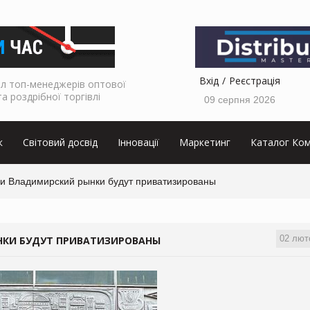
Вхід
Реєстрація
л топ-менеджерів оптової
та роздрібної торгівлі
09 серпня 2026
к
Світовий досвід
Інновації
Маркетинг
Каталог Ком
 и Владимирский рынки будут приватизированы
02 лют
НКИ БУДУТ ПРИВАТИЗИРОВАНЫ