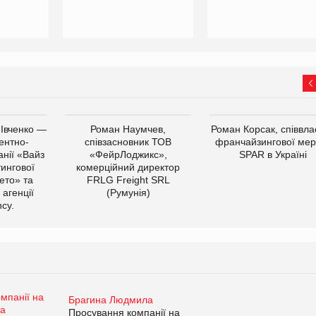
 Івченко —
Роман Наумчев,
Роман Корсак, співвла
ентно-
співзасновник ТОВ
франчайзингової мер
нії «Вайз
«ФейрЛоджикс»,
SPAR в Україні
тингової
комерційний директор
ето» та
FRLG Freight SRL
 агенції
(Румунія)
cy.
Брагина Людмила
Просування компанії на