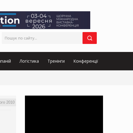
паній
Логістика
Тренінги
Конференції
ого 2010