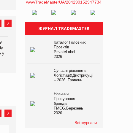
ЖУРНАЛ TRADEMASTER
а!
EVA.UA запустила
Каталог Головних
Kraft Heinz скоротила
Проєктів
ід
кампанію «Хто б знав» про
збиток у першому півріччі
PrivateLabel –
е у
асортимент, якого покупці
2026
не очікують побачити на
платформі
Сучасні рішення в
Логістиці&Дистрибуції
– 2026. Травень
Новинки.
Просування
брендів
FMCG.Березень
2026
Всі журнали