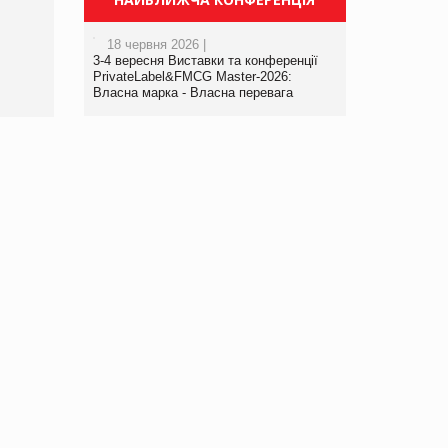
порталі оптової та
роздрібної торгівлі
18 червня 2026 |
www.trademaster.ua.
3-4 вересня Виставки та конференції
правила. Особливості.
PrivateLabel&FMCG Master-2026:
Власна марка - Власна перевага