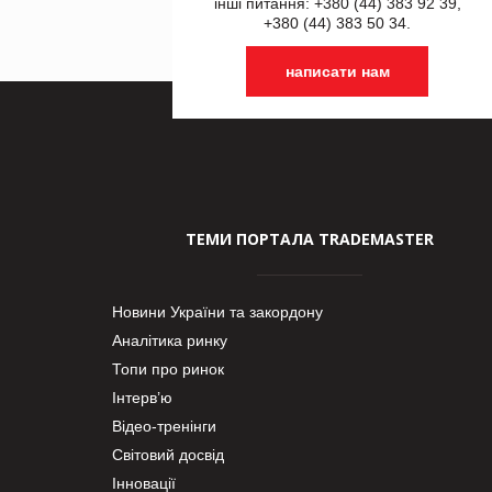
інші питання: +380 (44) 383 92 39,
+380 (44) 383 50 34.
написати нам
ТЕМИ ПОРТАЛА TRADEMASTER
Новини України та закордону
Аналітика ринку
Топи про ринок
Інтерв’ю
Відео-тренінги
Світовий досвід
Інновації