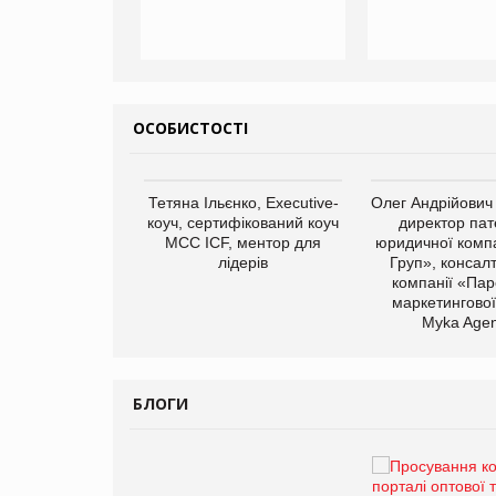
ОСОБИСТОСТІ
арас Ігорович,
Тетяна Ільєнко, Executive-
Олег Андрійович
иробництва ТОВ
коуч, сертифікований коуч
директор пат
Герчак"
МСС ICF, ментор для
юридичної компа
лідерів
Груп», консал
компанії «Пар
маркетингової
Myka Agen
БЛОГИ
Брагина Людмила
Просування компанії на