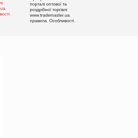
порталі оптової та
роздрібної торгівлі
www.trademaster.ua.
правила. Особливості.
Рекомендації