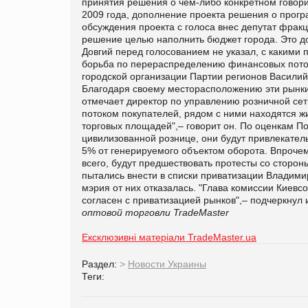
принятия решения о чем-либо конкретном говори
2009 года, дополнение проекта решения о прогр
обсуждения проекта с голоса внес депутат фрак
решение целью наполнить бюджет города. Это до
Довгий перед голосованием не указал, с какими 
борьба по перераспределению финансовых поток
городской организации Партии регионов Васили
Благодаря своему месторасположению эти рынки
отмечает директор по управлению розничной сет
потоком покупателей, рядом с ними находятся ж
торговых площадей",– говорит он. По оценкам По
цивилизованной рознице, они будут привлекател
5% от генерируемого объектом оборота. Впрочем
всего, будут предшествовать протесты со сторон
пытались внести в списки приватизации Владими
мэрия от них отказалась. "Глава комиссии Киевс
согласен с приватизацией рынков",– подчеркнул 
оптовой торговли TradeMaster
Ексклюзивні матеріали TradeMaster.ua
Раздел:
>
Новости Украины
Теги: