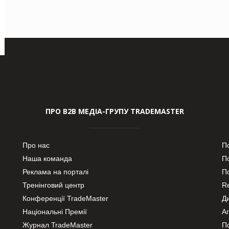
ПРО В2В МЕДІА-ГРУПУ TRADEMASTER
Про нас
П
Наша команда
П
Реклама на порталі
По
Тренінговий центр
Re
Конференції TradeMaster
Д
Національні Премії
А
Журнал TradeMaster
П