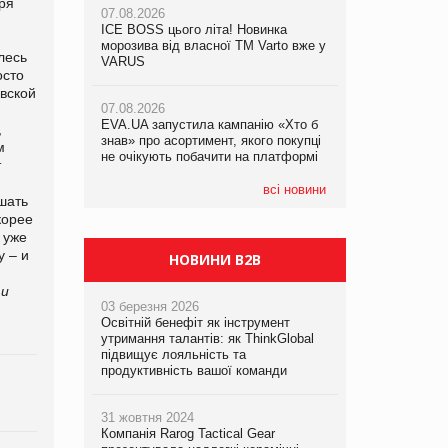
ря
07.08.2026
ICE BOSS цього літа! Новинка
06.08.2026
07.08.2026
морозива від власної ТМ Varto вже у
Смачна новинка для хвостатих: у
лесь
Франція заборонила рекламні дзвінки
VARUS
VARUS з’явилися паучі Varto Paw
осто
без згоди клієнтів
expert від власної ТМ Varto!
вской
07.08.2026
EVA.UA запустила кампанію «Хто б
05.08.2026
,
знав» про асортимент, якого покупці
Мережа супермаркетів VARUS купує
м
не очікують побачити на платформі
мережу магазинів формату
т
convenience store КОЛО: об’єднана
компанія налічуватиме 374 магазини
всі новини
шать
корее
 уже
у – и
НОВИНИ B2B
 и
03 березня 2026
Освітній бенефіт як інструмент
утримання талантів: як ThinkGlobal
підвищує лояльність та
продуктивність вашої команди
31 жовтня 2024
Компанія Rarog Tactical Gear