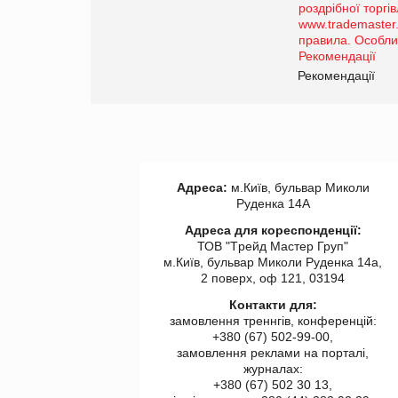
порталі оптової та
роздрібної торгівлі
www.trademaster.ua.
правила. Особливості.
ії
Рекомендації
Адреса:
м.Київ, бульвар Миколи
Руденка 14А
Адреса для кореспонденції:
ТОВ "Tрейд Мастер Груп"
м.Київ, бульвар Миколи Руденка 14а,
2 поверх, оф 121, 03194
Контакти для:
замовлення треннгів, конференцій:
+380 (67) 502-99-00,
замовлення реклами на порталі,
журналах:
+380 (67) 502 30 13,