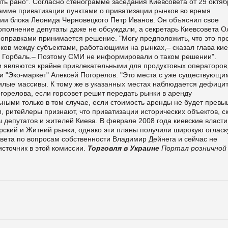
ть рано". Согласно стенограмме заседания Киевсовета от 29 октяб
амме приватизации пунктами о приватизации рынков во время
ции блока Леонида Черновецкого Петр Иванов. Он объяснил свое
полнение депутаты даже не обсуждали, а секретарь Киевсовета О
поправками принимается решение. "Могу предположить, что это пр
ов между субъектами, работающими на рынках,– сказал глава кие
й Горбаль.– Поэтому СМИ не информировали о таком решении".
 являются крайне привлекательными для продуктовых операторов
и "Эко-маркет" Алексей Погорелов. "Это места с уже существующи
илые массивы. К тому же в указанных местах наблюдается дефици
горелова, если горсовет решит передать рынки в аренду
ьными только в том случае, если стоимость аренды не будет превы
, ритейлеры признают, что приватизации исторических объектов, с
ы депутатов и жителей Киева. В феврале 2008 года киевские власти
рский и Житний рынки, однако эти планы получили широкую огласк
овета по вопросам собственности Владимир Дейнега и сейчас не
источник в этой комиссии.
Торговля в Украине
Портал розничной