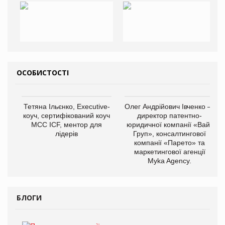
ОСОБИСТОСТІ
Тетяна Ільєнко, Executive-
Олег Андрійович Івченко —
коуч, сертифікований коуч
директор патентно-
МСС ICF, ментор для
юридичної компанії «Вайз
лідерів
Груп», консалтингової
компанії «Парето» та
маркетингової агенції
Myka Agency.
БЛОГИ