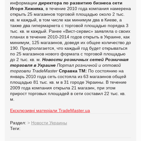
информации
директора по развитию бизнеса сети
Игоря Хижняка
, в течение 2010 года компания намерена
открыть 25 магазинов торговой площадью около 2 тыс.
кв. м каждый, в том числе как минимум два в Киеве, а
также два гипермаркета с торговой площадью порядка 3
тыс. кв. м каждый. Ранее «Вист-сервис» заявляла о своих
планах в течение 2010-2014 годов открыть в Украине, как
минимум, 125 магазинов, доведя их общее количество до
190. Предполагается, что каждый год будет открываться
по 25 магазинов нового формата с торговой площадью
до 2 тыс. кв. м.
Новости розничных сетей
Розничная
торговля в Украине
Портал розничной и оптовой
торговли TradeMaster
Справка ТМ:
По состоянию на
январь 2010 года сеть состояла из 63 магазинов общей
площадью 81 тыс. кв. м в 31 городе Украины. В течение
2009 года компания открыла 21 магазин, при этом
прирост торговых площадей в сети составил 22 тыс. кв.
м.
Ексклюзивні матеріали TradeMaster.ua
Раздел:
>
Новости Украины
Теги: