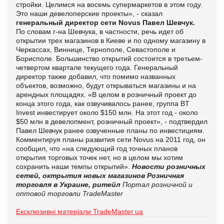
стройки. Целимся на восемь супермаркетов в этом году.
Это наши девелоперские проекты», - сказал
генеральный директор сети Novus Павел Шевчук.
По словам г-на Шевчука, в частности, речь идет об
открытии трех магазинов в Киеве и по одному магазину в
Черкассах, Виннице, Тернополе, Севастополе и
Борисполе. Большинство открытий состоится в третьем-
четвертом квартале текущего года. Генеральный
директор также добавил, что помимо названных
объектов, возможно, будут открываться магазины и на
арендных площадях. «В целом в розничный проект до
конца этого года, как озвучивалось ранее, группа BT
Invest инвестирует около $150 млн. На этот год - около
$50 млн в девелопмент, розничный проект», - подтвердил
Павел Шевчук ранее озвученные планы по инвестициям.
Комментируя планы развития сети Novus на 2011 год, он
сообщил, что «на следующий год точных планов
открытия торговых точек нет, но в целом мы хотим
сохранить наши темпы открытий».
Новости розничных
сетей, октрытия новых магазинов
Розничная
торговля в Украине, ритейл
Портал розничной и
оптовой торговли TradeMaster
Ексклюзивні матеріали TradeMaster.ua