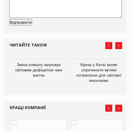
ЧИТАЙТЕ ТАКОЖ
Зміна клімату загрожує
Криза у Китаї може
ne
світовим дефіцитом чаю
спричинити великі
матча
потрясіння для світової
економіки
КРАЩІ КОМПАНІЇ