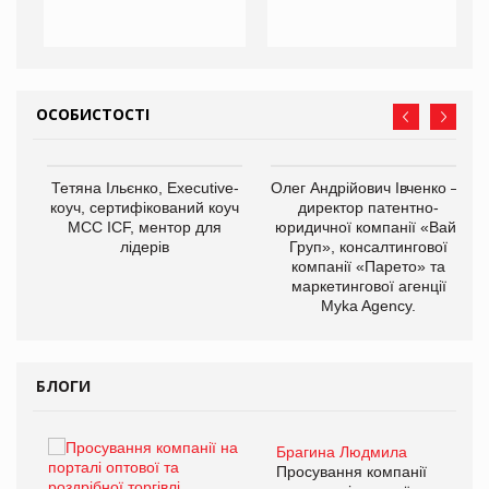
ОСОБИСТОСТІ
,
Тетяна Ільєнко, Executive-
Олег Андрійович Івченко —
ОВ
коуч, сертифікований коуч
директор патентно-
МСС ICF, ментор для
юридичної компанії «Вайз
лідерів
Груп», консалтингової
компанії «Парето» та
маркетингової агенції
Myka Agency.
БЛОГИ
Брагина Людмила
ї
Просування компанії