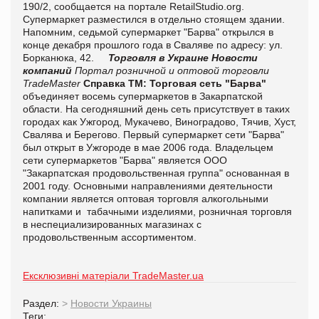
190/2, сообщается на портале RetailStudio.org
.
Супермаркет разместился в отдельно стоящем здании.
Напомним, седьмой супермаркет "Барва" открылся в
конце декабря прошлого года в Сваляве по адресу: ул.
Борканюка, 42.
Торговля в Украине
Новости
компаний
Портал розничной и оптовой торговли
TradeMaster
Справка ТМ:
Торговая сеть "Барва"
объединяет восемь супермаркетов в Закарпатской
области. На сегодняшний день сеть присутствует в таких
городах как Ужгород, Мукачево, Виноградово, Тячив, Хуст,
Свалява и Берегово. Первый супермаркет сети "Барва"
был открыт в Ужгороде в мае 2006 года.
Владельцем
сети супермаркетов "Барва" является ООО
"Закарпатская продовольственная группа" основанная в
2001 году. Основными направлениями деятельности
компании является оптовая торговля алкогольными
напитками и табачными изделиями, розничная торговля
в неспециализированных магазинах с
продовольственным ассортиментом.
Ексклюзивні матеріали TradeMaster.ua
Раздел:
>
Новости Украины
Теги: