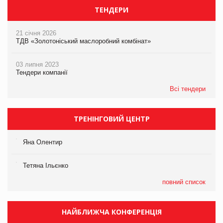
ТЕНДЕРИ
21 січня 2026
ТДВ «Золотоніський маслоробний комбінат»
03 липня 2023
Тендери компанії
Всі тендери
ТРЕНІНГОВИЙ ЦЕНТР
Яна Олентир
Тетяна Ільєнко
повний список
НАЙБЛИЖЧА КОНФЕРЕНЦІЯ