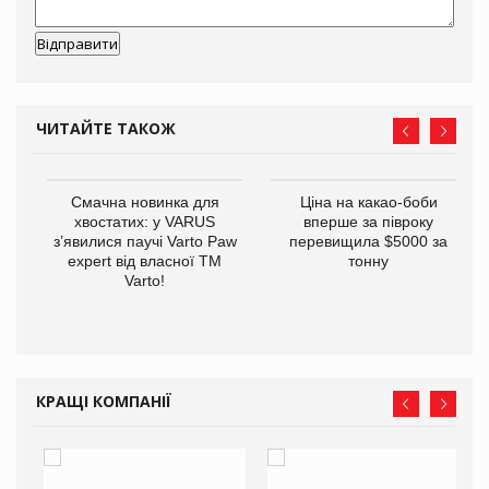
ЧИТАЙТЕ ТАКОЖ
у
Смачна новинка для
Ціна на какао-боби
хвостатих: у VARUS
вперше за півроку
з’явилися паучі Varto Paw
перевищила $5000 за
expert від власної ТМ
тонну
Varto!
КРАЩІ КОМПАНІЇ