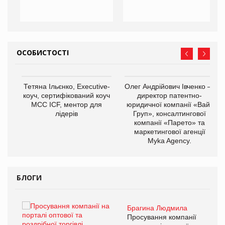
ОСОБИСТОСТІ
,
Тетяна Ільєнко, Executive-
Олег Андрійович Івченко —
ОВ
коуч, сертифікований коуч
директор патентно-
МСС ICF, ментор для
юридичної компанії «Вайз
лідерів
Груп», консалтингової
компанії «Парето» та
маркетингової агенції
Myka Agency.
БЛОГИ
Брагина Людмила
ї
Просування компанії