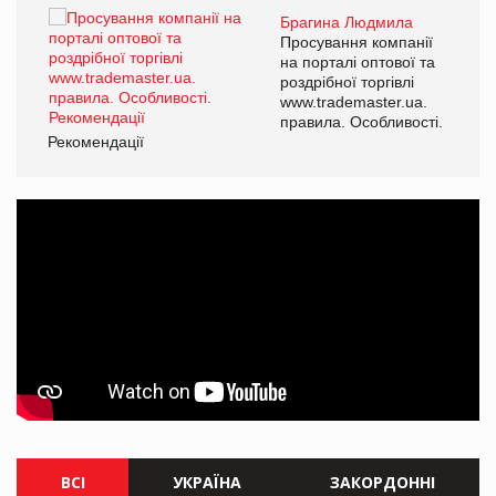
Брагина Людмила
ї
Просування компанії
а
на порталі оптової та
роздрібної торгівлі
www.trademaster.ua.
і.
правила. Особливості.
Рекомендації
Ре
ВСІ
УКРАЇНА
ЗАКОРДОННІ