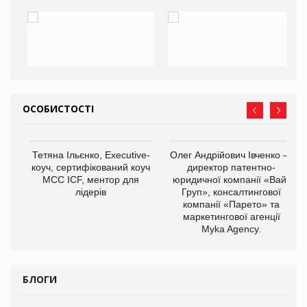
ОСОБИСТОСТІ
,
Тетяна Ільєнко, Executive-
Олег Андрійович Івченко —
ОВ
коуч, сертифікований коуч
директор патентно-
МСС ICF, ментор для
юридичної компанії «Вайз
лідерів
Груп», консалтингової
компанії «Парето» та
маркетингової агенції
Myka Agency.
БЛОГИ