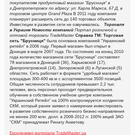
покупателям продуктовый магазин "Брусниця" в
г.Днепропетровск по адресу: ул. Карла Маркса, 67 Д, в
торговом центре Grand Plaza
В 2011 году компания
планирует расширить сеть до 140 торговых объектов.
Инвестиции в развитие сети не озвучивались.
Торговля
в Украине
Новости компаний
Портал розничной и
оптовой торговли TradeMaster
Справка ТМ:
Торговая
сеть "Брусниця"
была основана компанией "Украинский
ритейл" в 2006 году. Первый магазин был открыт в
Донецке в марте 2007 года. По состоянию на конец 2010
года количество магазинов сети "Брусниця" составляет
78 магазинов в Донецкой (36), Харьковской (17),
Днепропетровской (14), Запорожской (6) и Луганской (5)
областях.
Сеть работает в формате "удобный магазин"
площадью 300-400 кв.м с ассортиментом 3500 позиций.
Общая численность сотрудников превышает 2,2 тыс.
человек, весь персонал проходит предварительное
обучение в собственном учебном центре компании.
"Украинский Ритейл" на 100% контролируется холдингом
СКМ, который ранее заявил о намерении инвестировать
в развитие собственного розничного бизнес-направления
не менее 200 млн. долл. в 2008-2012 гг.
100% акций ЗАО
"СКМ" принадлежат Ринату Ахметову.
Ексклюзивні матеріали TradeMaster.ua