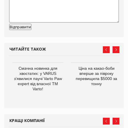
ЧИТАЙТЕ ТАКОЖ
у
Смачна новинка для
Ціна на какао-боби
хвостатих: у VARUS
вперше за півроку
з’явилися паучі Varto Paw
перевищила $5000 за
expert від власної ТМ
тонну
Varto!
КРАЩІ КОМПАНІЇ