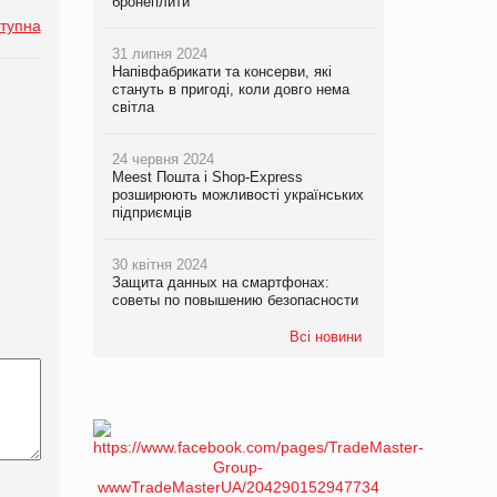
бронеплити
тупна
31 липня 2024
Напівфабрикати та консерви, які
стануть в пригоді, коли довго нема
світла
24 червня 2024
Meest Пошта і Shop-Express
розширюють можливості українських
підприємців
30 квітня 2024
Защита данных на смартфонах:
советы по повышению безопасности
Всі новини