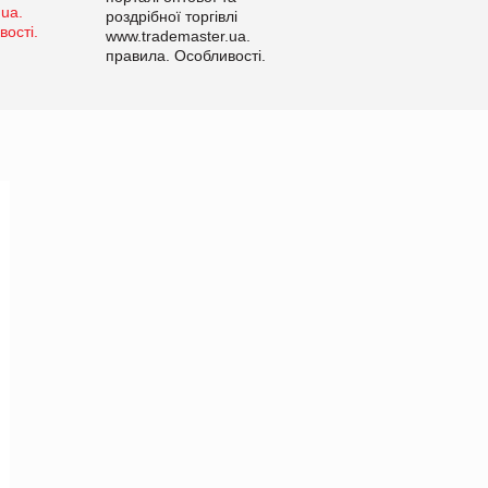
роздрібної торгівлі
www.trademaster.ua.
правила. Особливості.
Рекомендації