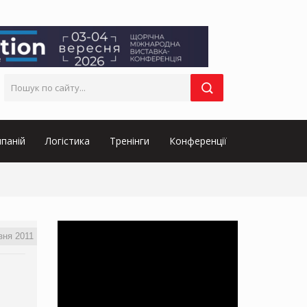
паній
Логістика
Тренінги
Конференції
зня 2011