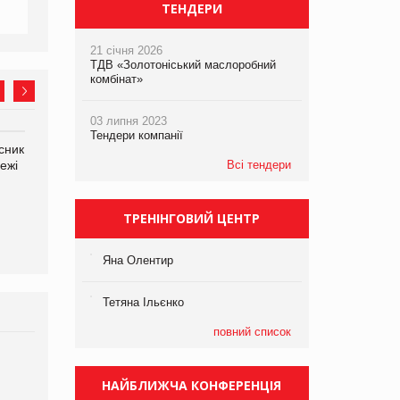
ТЕНДЕРИ
21 січня 2026
ТДВ «Золотоніський маслоробний
комбінат»
03 липня 2023
Тендери компанії
сник
Олексій Логачов-Михайлов
Яна Сараніна, директор
ежі
Файно маркет Директор
Всі тендери
компанії «УкраМарин»
департаменту з
виробництва
ТРЕНІНГОВИЙ ЦЕНТР
Яна Олентир
Тетяна Ільєнко
повний список
Брагина Людмила
Просування компанії на
НАЙБЛИЖЧА КОНФЕРЕНЦІЯ
порталі оптової та