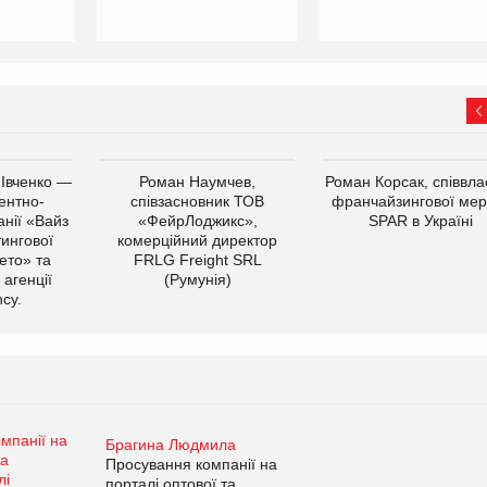
 Івченко —
Роман Наумчев,
Роман Корсак, співвла
ентно-
співзасновник ТОВ
франчайзингової мер
нії «Вайз
«ФейрЛоджикс»,
SPAR в Україні
тингової
комерційний директор
ето» та
FRLG Freight SRL
 агенції
(Румунія)
cy.
Брагина Людмила
Просування компанії на
порталі оптової та