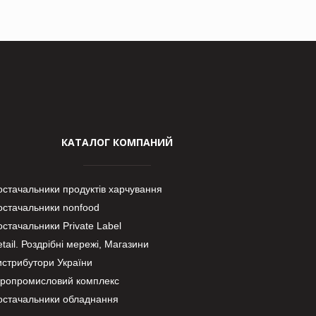
КАТАЛОГ КОМПАНИЙ
остачальники продуктів харчування
остачальники nonfood
стачальники Private Label
tail. Роздрібні мережі, Магазини
истрибутори України
гропромисловий комплекс
остачальники обладнання