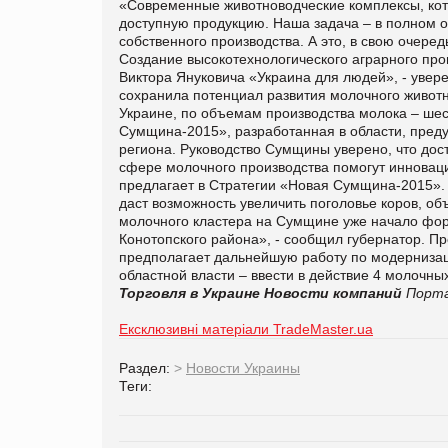
«Современные животноводческие комплексы, кот
доступную продукцию. Наша задача – в полном о
собственного производства. А это, в свою очере
Создание высокотехнологического аграрного про
Виктора Януковича «Украина для людей», - уве
сохранила потенциал развития молочного животн
Украине, по объемам производства молока – шес
Сумщина-2015», разработанная в области, пре
региона.
Руководство Сумщины уверено, что дост
сфере молочного производства помогут инноваци
предлагает в Стратегии «Новая Сумщина-2015». 
даст возможность увеличить поголовье коров, о
молочного кластера на Сумщине уже начало форм
Конотопского района», - сообщил губернатор.
Пр
предполагает дальнейшую работу по модернизац
областной власти – ввести в действие 4 молочны
Торговля в Украине
Новости компаний
Порта
Ексклюзивні матеріали TradeMaster.ua
Раздел:
>
Новости Украины
Теги: