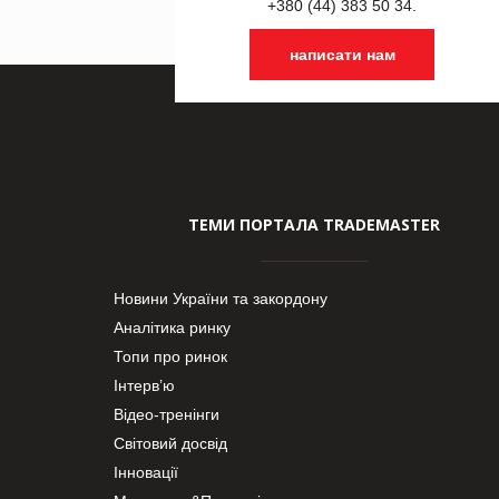
+380 (44) 383 50 34.
написати нам
ТЕМИ ПОРТАЛА TRADEMASTER
Новини України та закордону
Аналітика ринку
Топи про ринок
Інтерв’ю
Відео-тренінги
Світовий досвід
Інновації