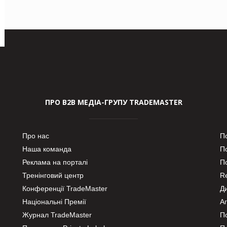
ПРО В2В МЕДІА-ГРУПУ TRADEMASTER
Про нас
П
Наша команда
П
Реклама на порталі
По
Тренінговий центр
Re
Конференції TradeMaster
Д
Національні Премії
А
Журнал TradeMaster
П