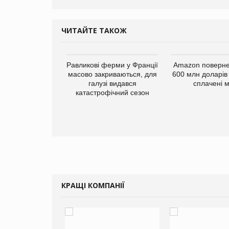
ЧИТАЙТЕ ТАКОЖ
ку РФ у Дніпрі
Равликові ферми у Франції
Amazon поверне
жено склад
масово закриваються, для
600 млн доларів
у Millennium
галузі видався
сплачені 
катастрофічний сезон
КРАЩІ КОМПАНІЇ