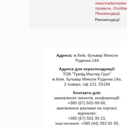
роздрібної торгівлі
www.trademaster.ua.
правила. Особливості.
ії
Рекомендації
Адреса:
м.Київ, бульвар Миколи
Руденка 14А
Адреса для кореспонденції:
ТОВ "Tрейд Мастер Груп"
м.Київ, бульвар Миколи Руденка 14а,
2 поверх, оф 121, 03194
Контакти для:
замовлення треннгів, конференцій:
+380 (67) 502-99-00,
замовлення реклами на порталі,
журналах:
+380 (67) 502 30 13,
інші питання: +380 (44) 383 92 39,