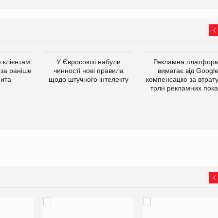
 клієнтам
У Євросоюзі набули
Рекламна платфор
 за раніше
чинності нові правила
вимагає від Googl
мита
щодо штучного інтелекту
компенсацію за втрату
трлн рекламних пока