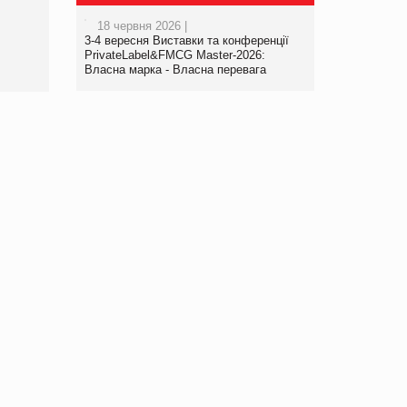
роздрібної торгівлі
18 червня 2026 |
www.trademaster.ua.
3-4 вересня Виставки та конференції
правила. Особливості.
PrivateLabel&FMCG Master-2026:
Власна марка - Власна перевага