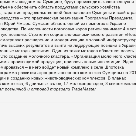
орые мы создаем на Сумщине, будут производить качественную и
бъеме обеспечить область продуктами сельского хозяйства
дь, гарантия продовольственной безопасности Сумщины и всей стра
изводства – это практическая реализация Программы Президента
рен Юрий Чмырь.
Сумская область одной из немногих в Украине
оводства. По численности поголовья коров регион занимает 4 мест
тую позицию. Стратегия социально-экономического развития «Нов
дусматривает расширение и модернизацию молочной инфраструкту
ичь высоких результатов и выйти на лидирующие позиции в Украин
онные методы развития. Один из таких методов областная власть
Это создание молочного кластера.
«Организация молочного класт
бъемы производимой продукции, привлечь новые инвестиции. Ядро
ироваться – в него войдет новый комплекс в селе Шпотовка
ограмма развития агропромышленного комплекса Сумщины на 201
ии и созданию новых животноводческих комплексов. В планах
х комплекса, 6 доильных залов, 17 молокопроводов, 3 свинокомпле
л розничной и оптовой торговли TradeMaster