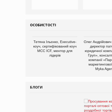
ОСОБИСТОСТІ
арас Ігорович,
Тетяна Ільєнко, Executive-
Олег Андрійович
иробництва ТОВ
коуч, сертифікований коуч
директор пат
Герчак"
МСС ICF, ментор для
юридичної компа
лідерів
Груп», консал
компанії «Пар
маркетингової
Myka Agen
БЛОГИ
Брагина Людмила
Просування компанії на
порталі оптової та