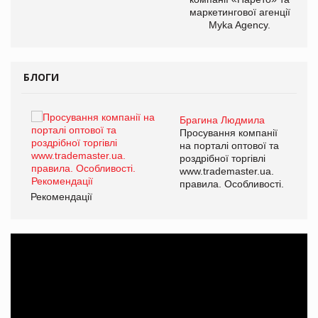
маркетингової агенції
Myka Agency.
БЛОГИ
Брагина Людмила
ї
Просування компанії
а
на порталі оптової та
роздрібної торгівлі
www.trademaster.ua.
і.
правила. Особливості.
Рекомендації
Ре