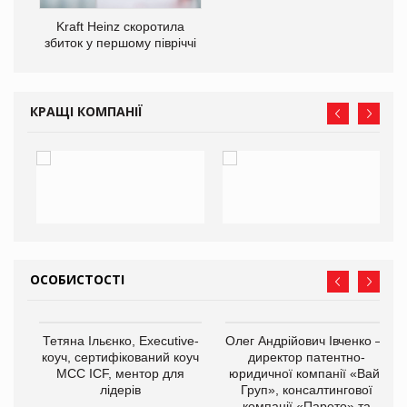
Kraft Heinz скоротила
збиток у першому півріччі
КРАЩІ КОМПАНІЇ
ОСОБИСТОСТІ
,
Тетяна Ільєнко, Executive-
Олег Андрійович Івченко —
ОВ
коуч, сертифікований коуч
директор патентно-
МСС ICF, ментор для
юридичної компанії «Вайз
лідерів
Груп», консалтингової
компанії «Парето» та