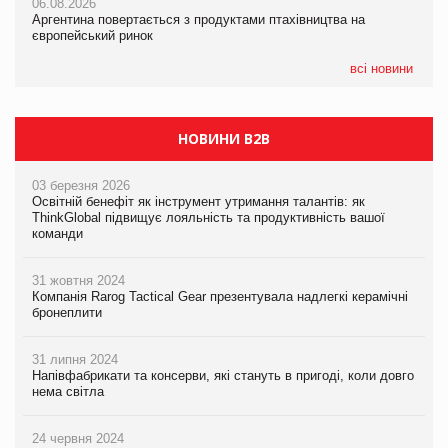
06.08.2026
06.08.2026
Смачне поповнення дитячого меню: у VARUS з’явилися
Аргентина повертається з продуктами птахівництва на
Аргентина повертається з продуктами птахівництва на
новинки від ТМ ТОКЕРИ
європейський ринок
європейський ринок
05.08.2026
всі новини
Сергій Лісунов про заморожені хлібобулочні вироби на
PrivateLabel&FMCG Master 2026
НОВИНИ B2B
03 березня 2026
Освітній бенефіт як інструмент утримання талантів: як
ThinkGlobal підвищує лояльність та продуктивність вашої
команди
31 жовтня 2024
Компанія Rarog Tactical Gear презентувала надлегкі керамічні
бронеплити
31 липня 2024
Напівфабрикати та консерви, які стануть в пригоді, коли довго
нема світла
24 червня 2024