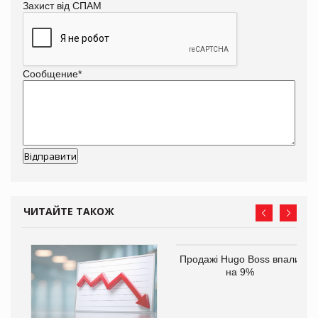
Захист від СПАМ
Сообщение
*
ЧИТАЙТЕ ТАКОЖ
ам
Продажі Hugo Boss впали
іше
на 9%