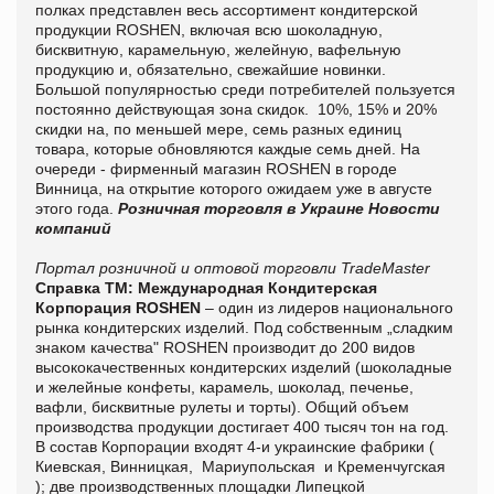
полках представлен весь ассортимент кондитерской
продукции ROSHEN, включая всю шоколадную,
бисквитную, карамельную, желейную, вафельную
продукцию и, обязательно, свежайшие новинки.
Большой популярностью среди потребителей пользуется
постоянно действующая зона скидок. 10%, 15% и 20%
скидки на, по меньшей мере, семь разных единиц
товара, которые обновляются каждые семь дней. На
очереди - фирменный магазин ROSHEN в городе
Винница, на открытие которого ожидаем уже в августе
этого года.
Розничная торговля в Украине
Новости
компаний
Портал розничной и оптовой торговли TradeMaster
Справка ТМ:
Международная Кондитерская
Корпорация ROSHEN
– один из лидеров национального
рынка кондитерских изделий. Под собственным „сладким
знаком качества" ROSHEN производит до 200 видов
высококачественных кондитерских изделий (шоколадные
и желейные конфеты, карамель, шоколад, печенье,
вафли, бисквитные рулеты и торты). Общий объем
производства продукции достигает 400 тысяч тон на год.
В состав Корпорации входят 4-и украинские фабрики (
Киевская, Винницкая, Мариупольская и Кременчугская
); две производственных площадки Липецкой