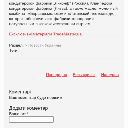
кондитерской фабрики „Ликонф" (Россия), Клайпедска
кондитерская фабрика (Литва), а также масло, молочный
комбинат «Бершадьмолоко» и «Литинский племзавод»,
которые обеспечивают фабрики корпорации
натуральным высококачественным сырьем.
Ексклюзивні матеріали TradeMaster.ua
Раздел:
>
Новости Украины
Теги:
Попередня
Весь список
Наступна
Коментарі
Ваш коментар буде першим.
Додати коментар
Ваше імя
*