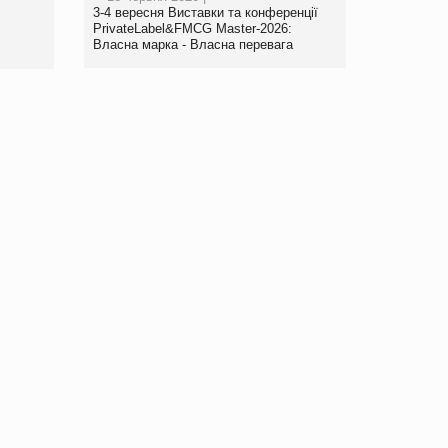
www.trademaster.ua.
3-4 вересня Виставки та конференції
правила. Особливості.
PrivateLabel&FMCG Master-2026:
Власна марка - Власна перевага