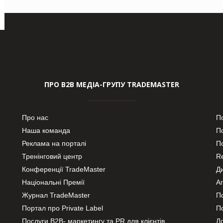
ПРО В2В МЕДІА-ГРУПУ TRADEMASTER
Про нас
П
Наша команда
П
Реклама на порталі
По
Тренінговий центр
Re
Конференції TradeMaster
Д
Національні Премії
А
Журнал TradeMaster
П
Портал про Private Label
П
Послуги В2В- маркетингу та PR для клієнтів
Ло