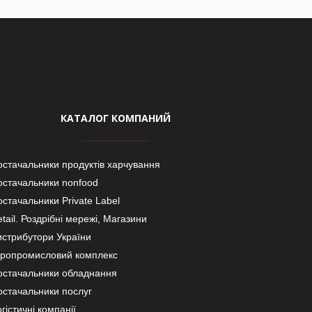
КАТАЛОГ КОМПАНИЙ
остачальники продуктів харчування
остачальники nonfood
стачальники Private Label
tail. Роздрібні мережі, Магазини
истрибутори України
гропромисловий комплекс
остачальники обладнання
остачальники послуг
гістичні компанії