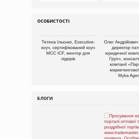
ОСОБИСТОСТІ
арас Ігорович,
Тетяна Ільєнко, Executive-
Олег Андрійович
иробництва ТОВ
коуч, сертифікований коуч
директор пат
Герчак"
МСС ICF, ментор для
юридичної компа
лідерів
Груп», консал
компанії «Пар
маркетингової
Myka Agen
БЛОГИ
Брагина Людмила
Просування компанії на
порталі оптової та
роздрібної торгівлі