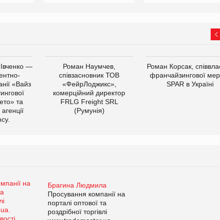
 Івченко —
Роман Наумчев,
Роман Корсак, співвла
ентно-
співзасновник ТОВ
франчайзингової мер
нії «Вайз
«ФейрЛоджикс»,
SPAR в Україні
тингової
комерційний директор
ето» та
FRLG Freight SRL
 агенції
(Румунія)
cy.
Брагина Людмила
Просування компанії на
порталі оптової та
роздрібної торгівлі