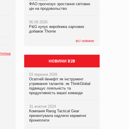
ФАО прогнозує зростання світових
ФАО прогнозує зростання світових
цін на продовольство
цін на продовольство
05.08.2026
Смачне поповнення дитячого меню:
06.08.2026
06.08.2026
у VARUS з’явилися новинки від ТМ
P&G купує виробника харчових
P&G купує виробника харчових
ТОКЕРИ
добавок Thorne
добавок Thorne
05.08.2026
всі новини
Сергій Лісунов про заморожені
хлібобулочні вироби на
тупна
PrivateLabel&FMCG Master 2026
НОВИНИ B2B
03 березня 2026
Освітній бенефіт як інструмент
утримання талантів: як ThinkGlobal
підвищує лояльність та
продуктивність вашої команди
31 жовтня 2024
Компанія Rarog Tactical Gear
презентувала надлегкі керамічні
бронеплити