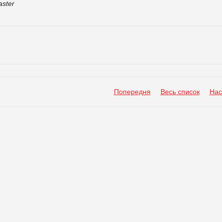
ster
Попередня
Весь список
Нас