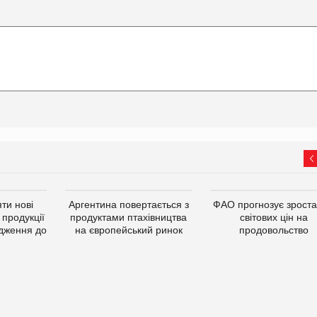
ти нові
Аргентина повертається з
ФАО прогнозує зрост
 продукції
продуктами птахівництва
світових цін на
дження до
на європейський ринок
продовольство