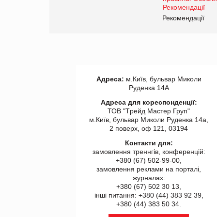
www.trademaster.ua.
правила. Особливості.
ії
Рекомендації
Адреса:
м.Київ, бульвар Миколи
Руденка 14А
Адреса для кореспонденції:
ТОВ "Tрейд Мастер Груп"
м.Київ, бульвар Миколи Руденка 14а,
2 поверх, оф 121, 03194
Контакти для:
замовлення треннгів, конференцій:
+380 (67) 502-99-00,
замовлення реклами на порталі,
журналах:
+380 (67) 502 30 13,
інші питання: +380 (44) 383 92 39,
+380 (44) 383 50 34.