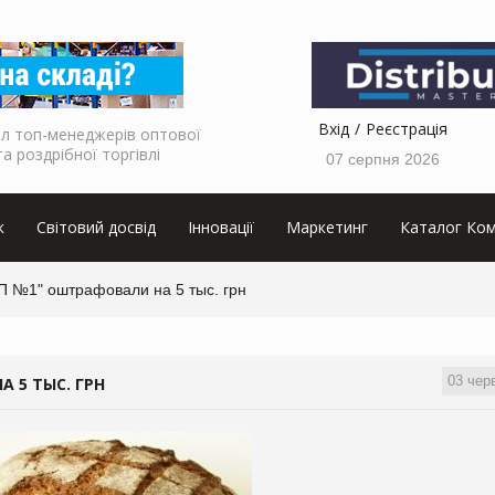
Вхід
Реєстрація
л топ-менеджерів оптової
та роздрібної торгівлі
07 серпня 2026
к
Світовий досвід
Інновації
Маркетинг
Каталог Ком
П №1" оштрафовали на 5 тыс. грн
03 чер
 5 ТЫС. ГРН