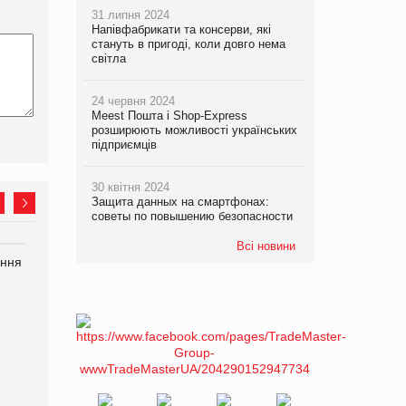
31 липня 2024
Напівфабрикати та консерви, які
стануть в пригоді, коли довго нема
світла
24 червня 2024
Meest Пошта і Shop-Express
розширюють можливості українських
підприємців
30 квітня 2024
Защита данных на смартфонах:
советы по повышению безопасности
Всі новини
ання
P&G купує виробника
Bosch заявила про повне
харчових добавок Thorne
знищення своєї продукції
на складі після російської
атаки