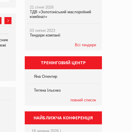
21 січня 2026
ТДВ «Золотоніський маслоробний
комбінат»
03 липня 2023
Тендери компанії
сник
Олексій Логачов-Михайлов
Яна Сараніна, директор
ежі
Файно маркет Директор
Всі тендери
компанії «УкраМарин»
департаменту з
виробництва
ТРЕНІНГОВИЙ ЦЕНТР
Яна Олентир
Тетяна Ільєнко
повний список
Брагина Людмила
Просування компанії на
НАЙБЛИЖЧА КОНФЕРЕНЦІЯ
порталі оптової та
роздрібної торгівлі
18 червня 2026 |