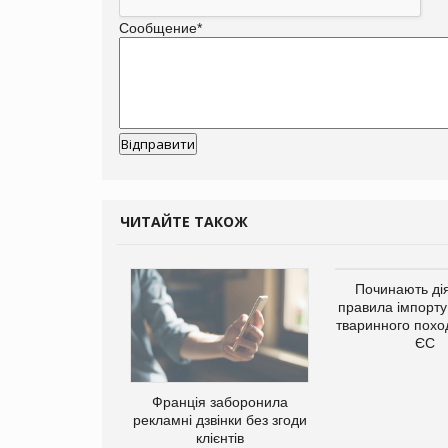
Сообщение
*
ЧИТАЙТЕ ТАКОЖ
а платформа
Починають дія
є від Google
правила імпорту
ю за втрату 6,9
тваринного похо
ламних показів
ЄС
Франція заборонила
рекламні дзвінки без згоди
клієнтів