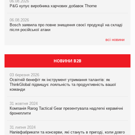
06.08.2026
06.08.2026
P&G купує виробника харчових добавок Thorne
P&G купує виробника харчових добавок Thorne
05.08.2026
Смачне поповнення дитячого меню: у VARUS з’явилися
06.08.2026
06.08.2026
новинки від ТМ ТОКЕРИ
Bosch заявила про повне знищення своєї продукції на складі
Bosch заявила про повне знищення своєї продукції на складі
після російської атаки
після російської атаки
05.08.2026
Сергій Лісунов про заморожені хлібобулочні вироби на
всі новини
PrivateLabel&FMCG Master 2026
НОВИНИ B2B
03 березня 2026
Освітній бенефіт як інструмент утримання талантів: як
ThinkGlobal підвищує лояльність та продуктивність вашої
команди
31 жовтня 2024
Компанія Rarog Tactical Gear презентувала надлегкі керамічні
бронеплити
31 липня 2024
Напівфабрикати та консерви, які стануть в пригоді, коли довго