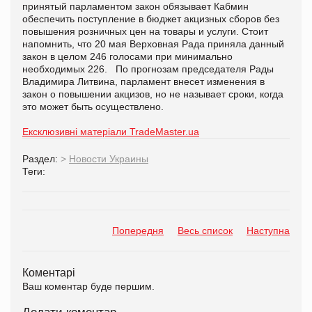
принятый парламентом закон обязывает Кабмин
обеспечить поступление в бюджет акцизных сборов без
повышения розничных цен на товары и услуги. Стоит
напомнить, что 20 мая Верховная Рада приняла данный
закон в целом 246 голосами при минимально
необходимых 226. По прогнозам председателя Рады
Владимира Литвина, парламент внесет изменения в
закон о повышении акцизов, но не называет сроки, когда
это может быть осуществлено.
Ексклюзивні матеріали TradeMaster.ua
Раздел:
>
Новости Украины
Теги:
Попередня
Весь список
Наступна
Коментарі
Ваш коментар буде першим.