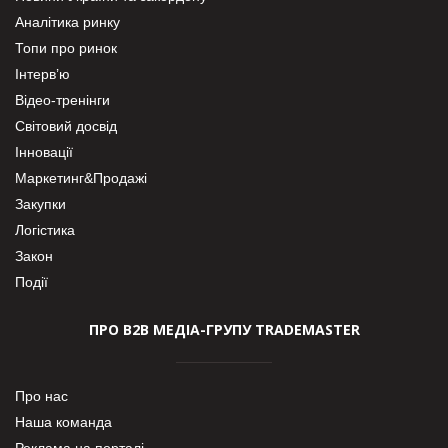
Аналітика ринку
Топи про ринок
Інтерв’ю
Відео-тренінги
Світовий досвід
Інновації
Маркетинг&Продажі
Закупки
Логістика
Закон
Події
ПРО В2В МЕДІА-ГРУПУ TRADEMASTER
Про нас
Наша команда
Реклама на порталі