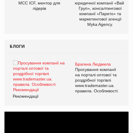
МСС ICF, ментор для
юридичної компанії «Вайз
лідерів
Груп», консалтингової
компанії «Парето» та
маркетингової агенції
Myka Agency.
БЛОГИ
Брагина Людмила
ї
Просування компанії
а
на порталі оптової та
роздрібної торгівлі
www.trademaster.ua.
і.
правила. Особливості.
Рекомендації
Ре