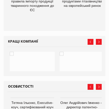
правила імпорту продукції
продуктами птахівництва
тваринного походження до
на європейський ринок
О:
ЄС
КРАЩІ КОМПАНІЇ
ОСОБИСТОСТІ
,
Тетяна Ільєнко, Executive-
Олег Андрійович Івченко —
ОВ
коуч, сертифікований коуч
директор патентно-