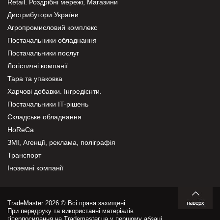
Retail. Роздрібні мережі, Магазини
Дистрибутори України
Агропромисловий комплекс
Постачальники обладнання
Постачальники послуг
Логістичні компанії
Тара та упаковка
Харчові добавки. Інгредієнти.
Постачальники IT-рішень
Складське обладнання
HoReCa
ЗМІ, Агенції, реклама, поліграфія
Транспорт
Іноземні компанії
TradeMaster 2026 © Всі права захищені.
При передруку та використанні матеріалів
гіперпосилання на Trademaster.ua у першому абзаці