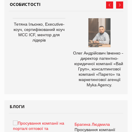
ОСОБИСТОСТІ
Тетяна Ільєнко, Executive-
коуч, сертифікований коуч
МСС ICF, ментор для
лідерів
,
Олег Андрійович Івченко —
ОВ
директор патентно-
юридичної компанії «Вайз
Груп», консалтингової
компанії «Парето» та
маркетингової агенції
Myka Agency.
БЛОГИ
Брагина Людмила
ї
Просування компанії