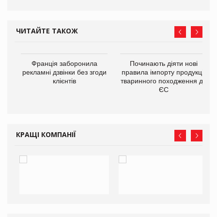
ЧИТАЙТЕ ТАКОЖ
Франція заборонила
Починають діяти нові
рекламні дзвінки без згоди
правила імпорту продукції
6,9
клієнтів
тваринного походження до
в
ЄС
КРАЩІ КОМПАНІЇ