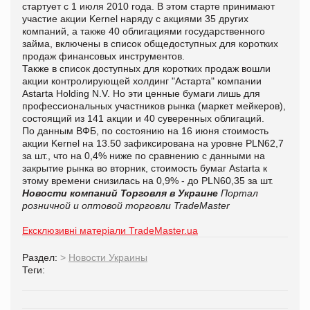
стартует с 1 июля 2010 года. В этом старте принимают
участие акции Kernel наряду с акциями 35 других
компаний, а также 40 облигациями государственного
займа, включены в список общедоступных для коротких
продаж финансовых инструментов.
Также в список доступных для коротких продаж вошли
акции контролирующей холдинг "Астарта" компании
Astarta Holding N.V. Но эти ценные бумаги лишь для
профессиональных участников рынка (маркет мейкеров),
состоящий из 141 акции и 40 суверенных облигаций.
По данным ВФБ, по состоянию на 16 июня стоимость
акции Kernel на 13.50 зафиксирована на уровне PLN62,7
за шт., что на 0,4% ниже по сравнению с данными на
закрытие рынка во вторник, стоимость бумаг Astarta к
этому времени снизилась на 0,9% - до PLN60,35 за шт.
Новости компаний
Торговля в Украине
Портал
розничной и оптовой торговли TradeMaster
Ексклюзивні матеріали TradeMaster.ua
Раздел:
>
Новости Украины
Теги: