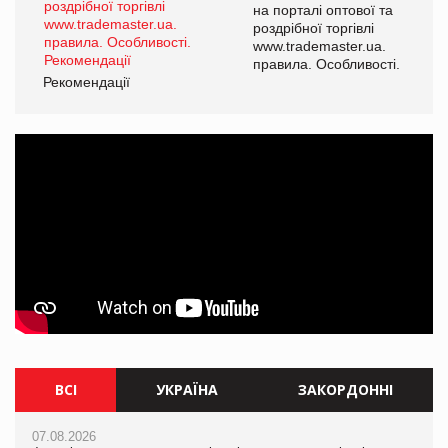
а
на порталі оптової та
роздрібної торгівлі
www.trademaster.ua.
і.
правила. Особливості.
Рекомендації
Ре
ВСІ
УКРАЇНА
ЗАКОРДОННІ
07.08.2026
06.08.2026
07.08.2026