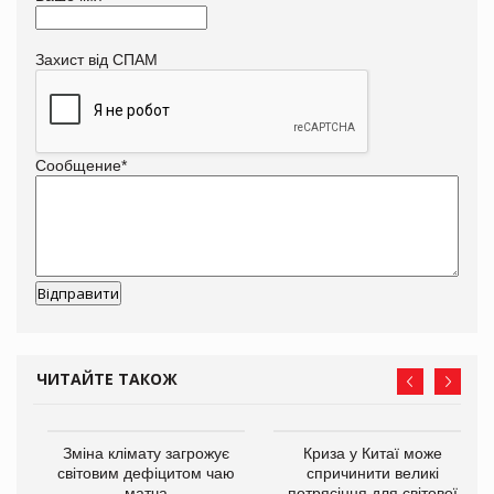
Захист від СПАМ
Сообщение
*
ЧИТАЙТЕ ТАКОЖ
Зміна клімату загрожує
Криза у Китаї може
ne
світовим дефіцитом чаю
спричинити великі
матча
потрясіння для світової