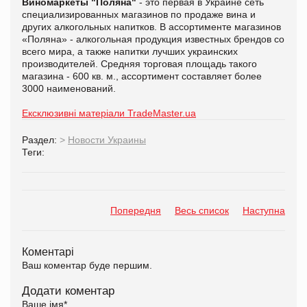
Виномаркеты "Поляна"
- это первая в Украине сеть
специализированных магазинов по продаже вина и
других алкогольных напитков. В ассортименте магазинов
«Поляна» - алкогольная продукция известных брендов со
всего мира, а также напитки лучших украинских
производителей. Средняя торговая площадь такого
магазина - 600 кв. м., ассортимент составляет более
3000 наименований.
Ексклюзивні матеріали TradeMaster.ua
Раздел:
>
Новости Украины
Теги:
Попередня
Весь список
Наступна
Коментарі
Ваш коментар буде першим.
Додати коментар
Ваше імя
*