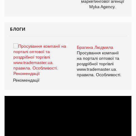
маркетингової агенції
Myka Agency.
БЛОГИ
Брагина Людмила
ї
Просування компанії
а
на порталі оптової та
роздрібної торгівлі
www.trademaster.ua.
і.
правила. Особливості.
Рекомендації
Ре