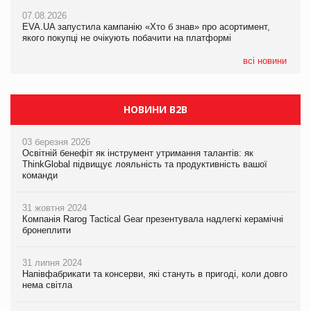
Франція заборонила рекламні дзвінки без згоди клієнтів
07.08.2026
EVA.UA запустила кампанію «Хто б знав» про асортимент,
05.08.2026
якого покупці не очікують побачити на платформі
Мережа супермаркетів VARUS купує мережу магазинів
формату convenience store КОЛО: об’єднана компанія
налічуватиме 374 магазини
всі новини
НОВИНИ B2B
03 березня 2026
Освітній бенефіт як інструмент утримання талантів: як
ThinkGlobal підвищує лояльність та продуктивність вашої
команди
31 жовтня 2024
Компанія Rarog Tactical Gear презентувала надлегкі керамічні
бронеплити
31 липня 2024
Напівфабрикати та консерви, які стануть в пригоді, коли довго
нема світла