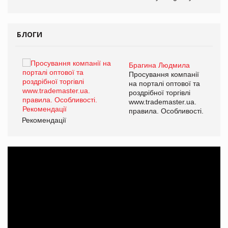
БЛОГИ
Брагина Людмила
ї
Просування компанії
а
на порталі оптової та
роздрібної торгівлі
www.trademaster.ua.
і.
правила. Особливості.
Рекомендації
Ре