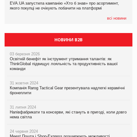
EVA.UA запустила кампанію «Хто б знав» про асортимент,
05.08.2026
якого покупці не очікують побачити на платформі
Мережа супермаркетів VARUS купує мережу магазинів
формату convenience store КОЛО: об’єднана компанія
налічуватиме 374 магазини
всі новини
НОВИНИ B2B
03 березня 2026
Освітній бенефіт як інструмент утримання талантів: як
ThinkGlobal підвищує лояльність та продуктивність вашої
команди
31 жовтня 2024
Компанія Rarog Tactical Gear презентувала надлегкі керамічні
бронеплити
31 липня 2024
Напівфабрикати та консерви, які стануть в пригоді, коли довго
нема світла
24 червня 2024
Meest Пошта і Shop-Express розширюють можливості