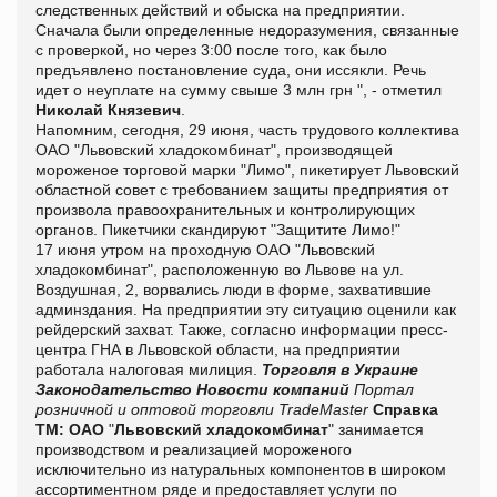
следственных действий и обыска на предприятии.
Сначала были определенные недоразумения, связанные
с проверкой, но через 3:00 после того, как было
предъявлено постановление суда, они иссякли. Речь
идет о неуплате на сумму свыше 3
млн грн ", - отметил
Николай Князевич
.
Напомним, сегодня, 29 июня, часть трудового коллектива
ОАО "Львовский хладокомбинат", производящей
мороженое торговой марки "Лимо", пикетирует Львовский
областной совет с требованием защиты предприятия от
произвола правоохранительных и контролирующих
органов.
Пикетчики скандируют "Защитите Лимо!"
17 июня утром на проходную ОАО "Львовский
хладокомбинат", расположенную во Львове на ул.
Воздушная, 2, ворвались люди в форме, захватившие
админздания.
На предприятии эту ситуацию оценили как
рейдерский захват.
Также, согласно информации пресс-
центра ГНА в Львовской области, на предприятии
работала налоговая милиция.
Торговля в Украине
Законодательство
Новости компаний
Портал
розничной и оптовой торговли TradeMaster
Справка
ТМ:
ОАО
"
Львовский хладокомбинат
" занимается
производством и реализацией мороженого
исключительно из натуральных компонентов в широком
ассортиментном ряде и предоставляет услуги по