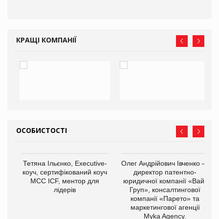
КРАЩІ КОМПАНІЇ
ОСОБИСТОСТІ
,
Тетяна Ільєнко, Executive-
Олег Андрійович Івченко —
ОВ
коуч, сертифікований коуч
директор патентно-
МСС ICF, ментор для
юридичної компанії «Вайз
лідерів
Груп», консалтингової
компанії «Парето» та
маркетингової агенції
Myka Agency.