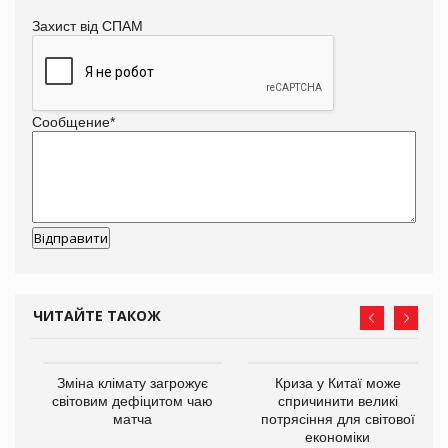
Захист від СПАМ
Сообщение
*
ЧИТАЙТЕ ТАКОЖ
Зміна клімату загрожує
Криза у Китаї може
ne
світовим дефіцитом чаю
спричинити великі
матча
потрясіння для світової
економіки