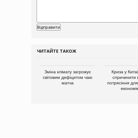
ЧИТАЙТЕ ТАКОЖ
ує виробника
Зміна клімату загрожує
Криза у Кита
добавок Thorne
світовим дефіцитом чаю
спричинити 
матча
потрясіння для 
економі