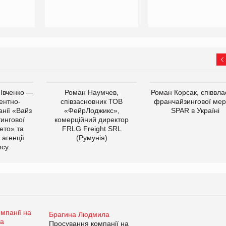
 Івченко —
Роман Наумчев,
Роман Корсак, співвла
ентно-
співзасновник ТОВ
франчайзингової мер
нії «Вайз
«ФейрЛоджикс»,
SPAR в Україні
тингової
комерційний директор
ето» та
FRLG Freight SRL
 агенції
(Румунія)
cy.
Брагина Людмила
Просування компанії на