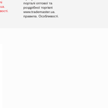
порталі оптової та
роздрібної торгівлі
www.trademaster.ua.
правила. Особливості.
Рекомендації