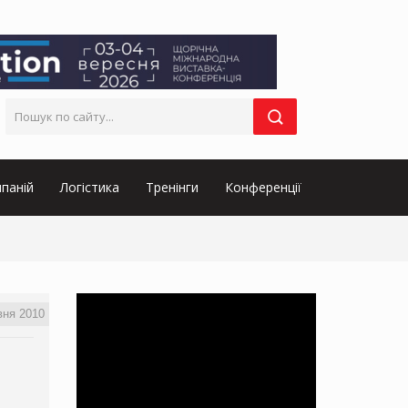
паній
Логістика
Тренінги
Конференції
вня 2010