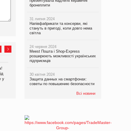
презентувала надлегкі керамічні
бронеплити
31 липня 2024
Напівфабрикати та консерви, які
стануть в пригоді, коли довго нема
світла
24 червня 2024
Meest Пошта і Shop-Express
розширюють можливості українських
підприємців
а!
EVA.UA запустила
Kraft Heinz скоротила
ід
кампанію «Хто б знав» про
збиток у першому півріччі
30 квітня 2024
е у
асортимент, якого покупці
Защита данных на смартфонах:
не очікують побачити на
советы по повышению безопасности
платформі
Всі новини