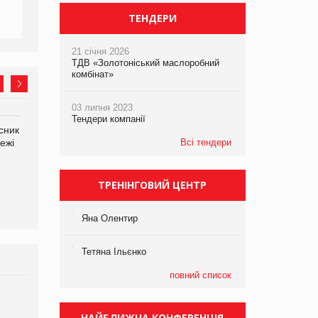
ТЕНДЕРИ
21 січня 2026
ТДВ «Золотоніський маслоробний
комбінат»
03 липня 2023
Тендери компанії
сник
Олексій Логачов-Михайлов
Яна Сараніна, директор
ежі
Файно маркет Директор
Всі тендери
компанії «УкраМарин»
департаменту з
виробництва
ТРЕНІНГОВИЙ ЦЕНТР
Яна Олентир
Тетяна Ільєнко
повний список
Брагина Людмила
Просування компанії на
НАЙБЛИЖЧА КОНФЕРЕНЦІЯ