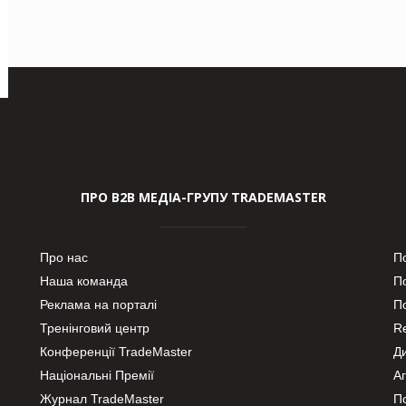
ПРО В2В МЕДІА-ГРУПУ TRADEMASTER
Про нас
П
Наша команда
П
Реклама на порталі
По
Тренінговий центр
Re
Конференції TradeMaster
Д
Національні Премії
А
Журнал TradeMaster
П