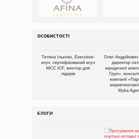
ОСОБИСТОСТІ
арас Ігорович,
Тетяна Ільєнко, Executive-
Олег Андрійович
иробництва ТОВ
коуч, сертифікований коуч
директор пат
Герчак"
МСС ICF, ментор для
юридичної компа
лідерів
Груп», консал
компанії «Пар
маркетингової
Myka Agen
БЛОГИ
Брагина Людмила
Просування компанії на