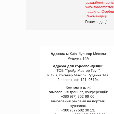
порталі оптової та
роздрібної торгівлі
www.trademaster.ua.
правила. Особливості.
ії
Рекомендації
Адреса:
м.Київ, бульвар Миколи
Руденка 14А
Адреса для кореспонденції:
ТОВ "Tрейд Мастер Груп"
м.Київ, бульвар Миколи Руденка 14а,
2 поверх, оф 121, 03194
Контакти для:
замовлення треннгів, конференцій:
+380 (67) 502-99-00,
замовлення реклами на порталі,
журналах:
+380 (67) 502 30 13,