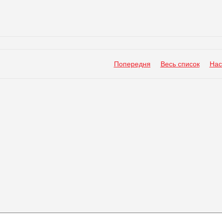
Попередня
Весь список
Нас