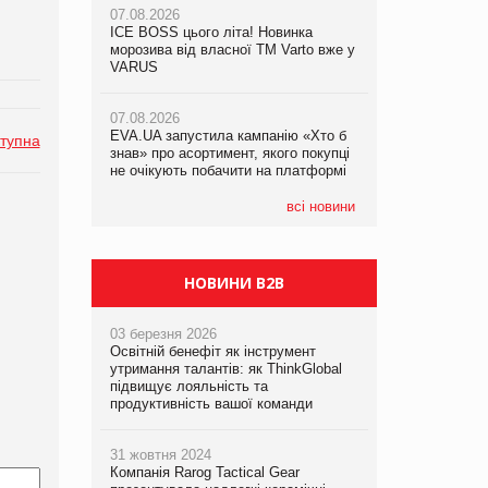
07.08.2026
ICE BOSS цього літа! Новинка
06.08.2026
07.08.2026
морозива від власної ТМ Varto вже у
Смачна новинка для хвостатих: у
Франція заборонила рекламні дзвінки
VARUS
VARUS з’явилися паучі Varto Paw
без згоди клієнтів
expert від власної ТМ Varto!
07.08.2026
EVA.UA запустила кампанію «Хто б
05.08.2026
тупна
знав» про асортимент, якого покупці
Мережа супермаркетів VARUS купує
не очікують побачити на платформі
мережу магазинів формату
convenience store КОЛО: об’єднана
компанія налічуватиме 374 магазини
всі новини
НОВИНИ B2B
03 березня 2026
Освітній бенефіт як інструмент
утримання талантів: як ThinkGlobal
підвищує лояльність та
продуктивність вашої команди
31 жовтня 2024
Компанія Rarog Tactical Gear