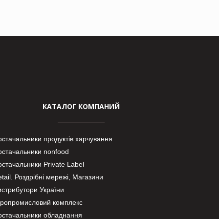
КАТАЛОГ КОМПАНИЙ
остачальники продуктів харчування
остачальники nonfood
стачальники Private Label
tail. Роздрібні мережі, Магазини
истрибутори України
гропромисловий комплекс
остачальники обладнання