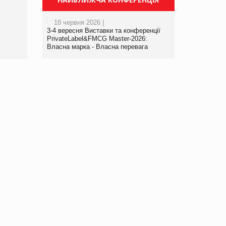
порталі оптової та
роздрібної торгівлі
18 червня 2026 |
www.trademaster.ua.
3-4 вересня Виставки та конференції
правила. Особливості.
PrivateLabel&FMCG Master-2026:
Власна марка - Власна перевага