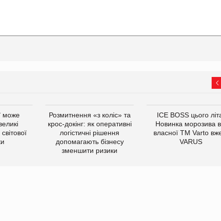
ї може
Розмитнення «з коліс» та
ICE BOSS цього літ
великі
крос-докінг: як оперативні
Новинка морозива в
світової
логістичні рішення
власної ТМ Varto вж
ки
допомагають бізнесу
VARUS
зменшити ризики