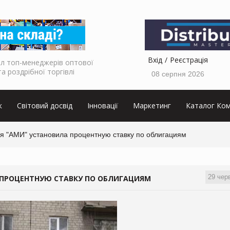
Вхід
Реєстрація
л топ-менеджерів оптової
та роздрібної торгівлі
08 серпня 2026
к
Світовий досвід
Інновації
Маркетинг
Каталог Ком
я "АМИ" установила процентную ставку по облигациям
29 чер
 ПРОЦЕНТНУЮ СТАВКУ ПО ОБЛИГАЦИЯМ