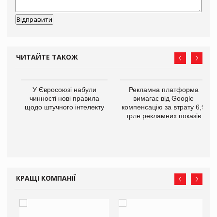
ЧИТАЙТЕ ТАКОЖ
У Євросоюзі набули
Рекламна платформа
го
чинності нові правила
вимагає від Google
щодо штучного інтелекту
компенсацію за втрату 6,9
трлн рекламних показів
КРАЩІ КОМПАНІЇ