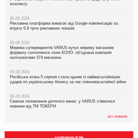
інтелекту
формату convenience store КОЛО: об’єднана компанія
інтелекту
налічуватиме 374 магазини
05.08.2026
05.08.2026
Рекламна платформа вимагає від Google компенсацію за
05.08.2026
Рекламна платформа вимагає від Google компенсацію за
втрату 6,9 трлн рекламних показів
Російська атака 5 серпня стала одним із наймасштабніших
втрату 6,9 трлн рекламних показів
ударів по українському бізнесу за час повномасштабної війни
05.08.2026
05.08.2026
Мережа супермаркетів VARUS купує мережу магазинів
05.08.2026
Adidas витратила понад $1 млрд на маркетинг за квартал
формату convenience store КОЛО: об’єднана компанія
Смачне поповнення дитячого меню: у VARUS з’явилися
налічуватиме 374 магазини
новинки від ТМ ТОКЕРИ
05.08.2026
Amazon звинуватили у недостовірній рекламі екологічних
05.08.2026
05.08.2026
продуктів
Російська атака 5 серпня стала одним із наймасштабніших
Сергій Лісунов про заморожені хлібобулочні вироби на
ударів по українському бізнесу за час повномасштабної війни
PrivateLabel&FMCG Master 2026
05.08.2026
AstraZeneca обговорює найбільшу угоду десятиліття
05.08.2026
04.08.2026
Смачне поповнення дитячого меню: у VARUS з’явилися
Через атаку РФ у Дніпрі пошкоджено склад шоколаду
новинки від ТМ ТОКЕРИ
Millennium
всі новини
НОВИНИ B2B