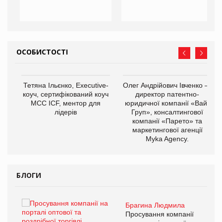
ОСОБИСТОСТІ
,
Тетяна Ільєнко, Executive-
Олег Андрійович Івченко —
ОВ
коуч, сертифікований коуч
директор патентно-
МСС ICF, ментор для
юридичної компанії «Вайз
лідерів
Груп», консалтингової
компанії «Парето» та
маркетингової агенції
Myka Agency.
БЛОГИ
Брагина Людмила
ї
Просування компанії