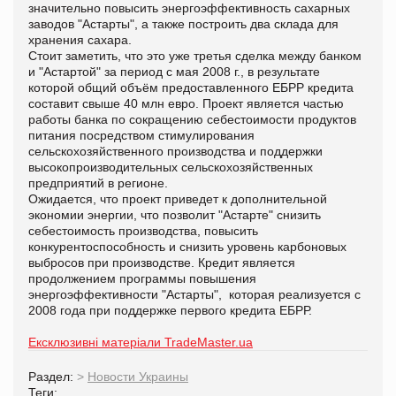
значительно повысить энергоэффективность сахарных
заводов "Астарты", а также построить два склада для
хранения сахара.
Стоит заметить, что это уже третья сделка между банком
и "Астартой" за период с мая 2008 г., в результате
которой общий объём предоставленного ЕБРР кредита
составит свыше 40 млн евро. Проект является частью
работы банка по сокращению себестоимости продуктов
питания посредством стимулирования
сельскохозяйственного производства и поддержки
высокопроизводительных сельскохозяйственных
предприятий в регионе.
Ожидается, что проект приведет к дополнительной
экономии энергии, что позволит "Астарте" снизить
себестоимость производства, повысить
конкурентоспособность и снизить уровень карбоновых
выбросов при производстве. Кредит является
продолжением программы повышения
энергоэффективности "Астарты", которая реализуется с
2008 года при поддержке первого кредита ЕБРР.
Ексклюзивні матеріали TradeMaster.ua
Раздел:
>
Новости Украины
Теги: