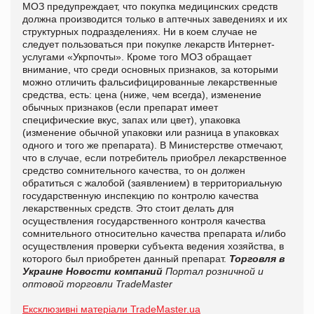
МОЗ предупреждает, что покупка медицинских средств
должна производится только в аптечных заведениях и их
структурных подразделениях. Ни в коем случае не
следует пользоваться при покупке лекарств Интернет-
услугами «Укрпочты». Кроме того МОЗ обращает
внимание, что среди основных признаков, за которыми
можно отличить фальсифицированные лекарственные
средства, есть: цена (ниже, чем всегда), изменение
обычных признаков (если препарат имеет
специфические вкус, запах или цвет), упаковка
(изменение обычной упаковки или разница в упаковках
одного и того же препарата). В Министерстве отмечают,
что в случае, если потребитель приобрел лекарственное
средство сомнительного качества, то он должен
обратиться с жалобой (заявлением) в территориальную
государственную инспекцию по контролю качества
лекарственных средств. Это стоит делать для
осуществления государственного контроля качества
сомнительного относительно качества препарата и/либо
осуществления проверки субъекта ведения хозяйства, в
которого был приобретен данный препарат.
Торговля в
Украине
Новости компаний
Портал розничной и
оптовой торговли TradeMaster
Ексклюзивні матеріали TradeMaster.ua