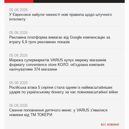
05.08.2026
05.08.2026
05.08.2026
У Євросоюзі набули чинності нові правила щодо штучного
Мережа супермаркетів VARUS купує мережу магазинів
У Євросоюзі набули чинності нові правила щодо штучного
інтелекту
формату convenience store КОЛО: об’єднана компанія
інтелекту
налічуватиме 374 магазини
05.08.2026
05.08.2026
Рекламна платформа вимагає від Google компенсацію за
05.08.2026
Рекламна платформа вимагає від Google компенсацію за
втрату 6,9 трлн рекламних показів
Російська атака 5 серпня стала одним із наймасштабніших
втрату 6,9 трлн рекламних показів
ударів по українському бізнесу за час повномасштабної війни
05.08.2026
05.08.2026
Мережа супермаркетів VARUS купує мережу магазинів
05.08.2026
Adidas витратила понад $1 млрд на маркетинг за квартал
формату convenience store КОЛО: об’єднана компанія
Смачне поповнення дитячого меню: у VARUS з’явилися
налічуватиме 374 магазини
новинки від ТМ ТОКЕРИ
05.08.2026
Amazon звинуватили у недостовірній рекламі екологічних
05.08.2026
05.08.2026
продуктів
Російська атака 5 серпня стала одним із наймасштабніших
Сергій Лісунов про заморожені хлібобулочні вироби на
ударів по українському бізнесу за час повномасштабної війни
PrivateLabel&FMCG Master 2026
05.08.2026
AstraZeneca обговорює найбільшу угоду десятиліття
05.08.2026
04.08.2026
Смачне поповнення дитячого меню: у VARUS з’явилися
Через атаку РФ у Дніпрі пошкоджено склад шоколаду
новинки від ТМ ТОКЕРИ
Millennium
всі новини