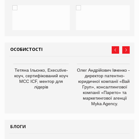
ОСОБИСТОСТІ
,
Тетяна Ільєнко, Executive-
Олег Андрійович Івченко —
ОВ
коуч, сертифікований коуч
директор патентно-
МСС ICF, ментор для
юридичної компанії «Вайз
лідерів
Груп», консалтингової
компанії «Парето» та
маркетингової агенції
Myka Agency.
БЛОГИ