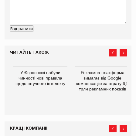
ЧИТАЙТЕ ТАКОЖ
У Євросоюзі набули
Рекламна платформа
го
чинності нові правила
вимагає від Google
щодо штучного інтелекту
компенсацію за втрату 6,9
трлн рекламних показів
КРАЩІ КОМПАНІЇ