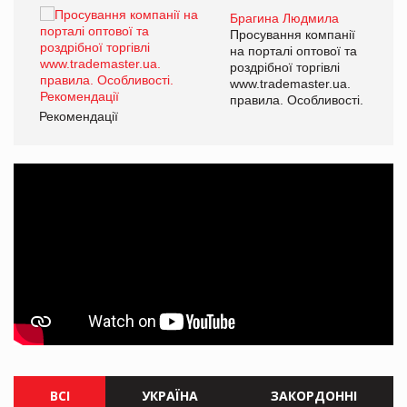
Брагина Людмила
ї
Просування компанії
а
на порталі оптової та
роздрібної торгівлі
www.trademaster.ua.
і.
правила. Особливості.
Рекомендації
Ре
ВСІ
УКРАЇНА
ЗАКОРДОННІ