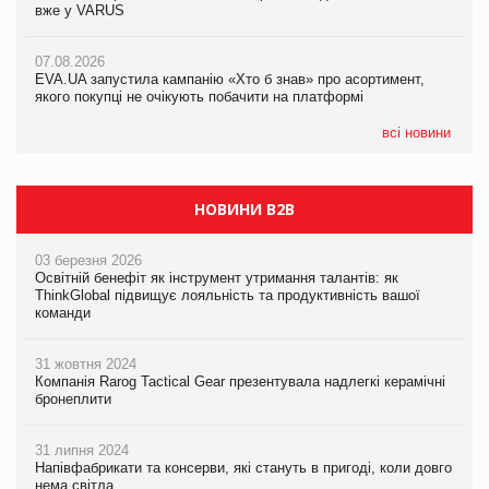
вже у VARUS
Смачна новинка для хвостатих: у VARUS з’явилися паучі
07.08.2026
Varto Paw expert від власної ТМ Varto!
Франція заборонила рекламні дзвінки без згоди клієнтів
07.08.2026
EVA.UA запустила кампанію «Хто б знав» про асортимент,
05.08.2026
якого покупці не очікують побачити на платформі
Мережа супермаркетів VARUS купує мережу магазинів
формату convenience store КОЛО: об’єднана компанія
налічуватиме 374 магазини
всі новини
НОВИНИ B2B
03 березня 2026
Освітній бенефіт як інструмент утримання талантів: як
ThinkGlobal підвищує лояльність та продуктивність вашої
команди
31 жовтня 2024
Компанія Rarog Tactical Gear презентувала надлегкі керамічні
бронеплити
31 липня 2024
Напівфабрикати та консерви, які стануть в пригоді, коли довго
нема світла