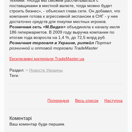
техники. «Когда мы сможем рассчитываться с
поставщиками в местной валюте, тогда можно будет
строить бизнес», - объяснил глава сети. Он добавил, что
компания готова к агрессивной экспансии в СНГ - у нее
достаточно средств для покупки местных игроков.
Розничная сеть «М.Видео»
объединяла к началу июля
186 гипермаркетов. В 2009 году выручка компании по
итогам года возросла на 1,4 %, до 72,5 млрд руб.
Розничная торговля в Украине, ритейл
Портал
розничной и оптовой торговли TradeMaster
Ексклюзивні матеріали TradeMaster.ua
Раздел:
>
Новости Украины
Теги:
Попередня
Весь список
Наступна
Коментарі
Ваш коментар буде першим.