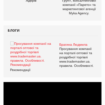
лідерів
Груп», консалтингової
компанії «Парето» та
маркетингової агенції
Myka Agency.
БЛОГИ
Брагина Людмила
ї
Просування компанії
а
на порталі оптової та
роздрібної торгівлі
www.trademaster.ua.
і.
правила. Особливості.
Рекомендації
Ре