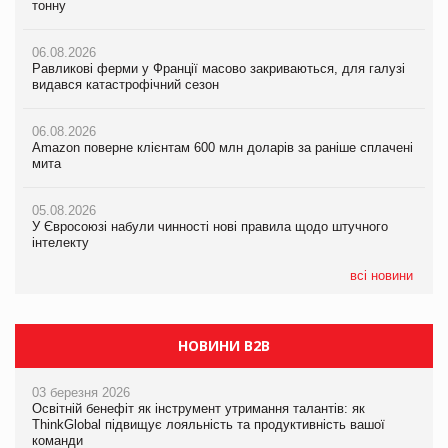
тонну
формату convenience store КОЛО: об’єднана компанія
видався катастрофічний сезон
налічуватиме 374 магазини
06.08.2026
06.08.2026
Равликові ферми у Франції масово закриваються, для галузі
05.08.2026
Amazon поверне клієнтам 600 млн доларів за раніше сплачені
видався катастрофічний сезон
Російська атака 5 серпня стала одним із наймасштабніших
мита
ударів по українському бізнесу за час повномасштабної війни
06.08.2026
05.08.2026
Amazon поверне клієнтам 600 млн доларів за раніше сплачені
05.08.2026
У Євросоюзі набули чинності нові правила щодо штучного
мита
Смачне поповнення дитячого меню: у VARUS з’явилися
інтелекту
новинки від ТМ ТОКЕРИ
05.08.2026
05.08.2026
У Євросоюзі набули чинності нові правила щодо штучного
05.08.2026
Рекламна платформа вимагає від Google компенсацію за
інтелекту
Сергій Лісунов про заморожені хлібобулочні вироби на
втрату 6,9 трлн рекламних показів
PrivateLabel&FMCG Master 2026
всі новини
НОВИНИ B2B
03 березня 2026
Освітній бенефіт як інструмент утримання талантів: як
ThinkGlobal підвищує лояльність та продуктивність вашої
команди