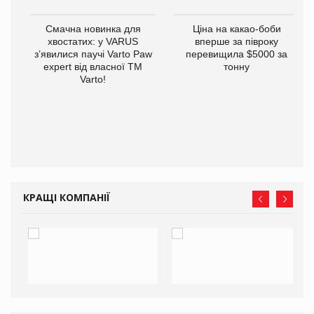
у
Смачна новинка для
Ціна на какао-боби
хвостатих: у VARUS
вперше за півроку
з’явилися паучі Varto Paw
перевищила $5000 за
expert від власної ТМ
тонну
Varto!
КРАЩІ КОМПАНІЇ