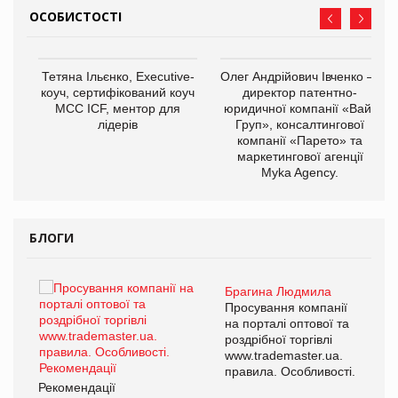
ОСОБИСТОСТІ
,
Тетяна Ільєнко, Executive-
Олег Андрійович Івченко —
ОВ
коуч, сертифікований коуч
директор патентно-
МСС ICF, ментор для
юридичної компанії «Вайз
лідерів
Груп», консалтингової
компанії «Парето» та
маркетингової агенції
Myka Agency.
БЛОГИ
Брагина Людмила
ї
Просування компанії
а
на порталі оптової та
роздрібної торгівлі
www.trademaster.ua.
і.
правила. Особливості.
Рекомендації
Ре