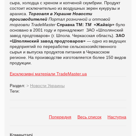
сыра, холодца с хреном и копченой скумбрии. Продукт
состоит исключительно из воздушных зерен кукурузы и
арахиса.
Торговля в Украине
Новости
производителей
Портал розничной и оптовой
торговли TradeMaster
Справка ТМ:
ТМ
«Жайвір»
було
основано в 2001 году и принадлежит ЗАО «Шполянский
завод продтоваров» (г. Шпола. Черкасская область).
ЗАО
«Шполянский завод продтоваров»
— одно из ведущих
предприятий по переработке сельскохозяйственного
сырья и выпуска продуктов питания в Черкасском
регионе. На производстве изготовляется более 150 видов
продукции.
Ексклюзивні матеріали TradeMaster.ua
Раздел:
>
Новости Украины
Теги:
Попередня
Весь список
Наступна
Коментарі