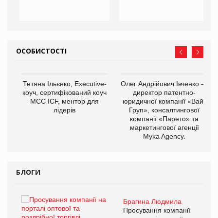
ОСОБИСТОСТІ
,
Тетяна Ільєнко, Executive-
Олег Андрійович Івченко —
ОВ
коуч, сертифікований коуч
директор патентно-
МСС ICF, ментор для
юридичної компанії «Вайз
лідерів
Груп», консалтингової
компанії «Парето» та
маркетингової агенції
Myka Agency.
БЛОГИ
Брагина Людмила
ї
Просування компанії