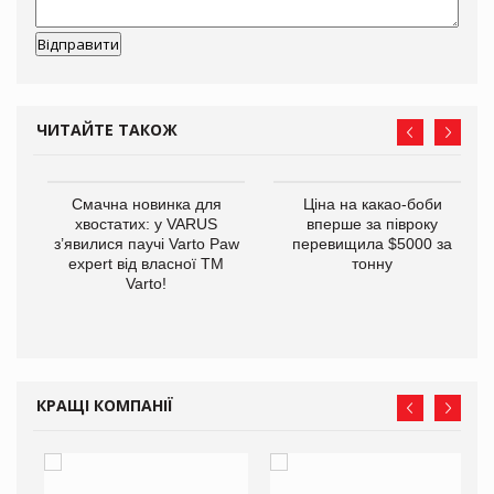
ЧИТАЙТЕ ТАКОЖ
у
Смачна новинка для
Ціна на какао-боби
хвостатих: у VARUS
вперше за півроку
з’явилися паучі Varto Paw
перевищила $5000 за
expert від власної ТМ
тонну
Varto!
КРАЩІ КОМПАНІЇ