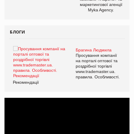
маркетингової агенції
Myka Agency.
БЛОГИ
Брагина Людмила
ї
Просування компанії
а
на порталі оптової та
роздрібної торгівлі
www.trademaster.ua.
і.
правила. Особливості.
Рекомендації
Ре