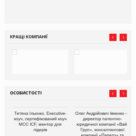
КРАЩІ КОМПАНІЇ
ОСОБИСТОСТІ
,
Тетяна Ільєнко, Executive-
Олег Андрійович Івченко —
ОВ
коуч, сертифікований коуч
директор патентно-
МСС ICF, ментор для
юридичної компанії «Вайз
лідерів
Груп», консалтингової
компанії «Парето» та