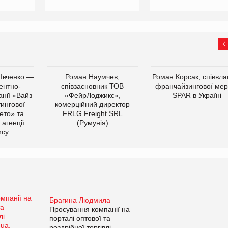
 Івченко —
Роман Наумчев,
Роман Корсак, співвла
ентно-
співзасновник ТОВ
франчайзингової мер
нії «Вайз
«ФейрЛоджикс»,
SPAR в Україні
тингової
комерційний директор
ето» та
FRLG Freight SRL
 агенції
(Румунія)
cy.
Брагина Людмила
Просування компанії на
порталі оптової та
роздрібної торгівлі