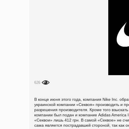
626
В конце июня этого года, компания Nike Inc. об
украинской компании «Секвоя» производить и п
разрешения производителя. Кроме того взыскать 
компании был подан и компание Adidas America I
«Секвои» лишь 412 грн. В самой «Секвое» не сч
сама является пострадавшей стороной, так как 