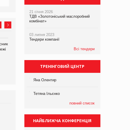
21 січня 2026
ТДВ «Золотоніський маслоробний
комбінат»
03 липня 2023
Тендери компанії
сник
Олексій Логачов-Михайлов
Яна Сараніна, директор
ежі
Файно маркет Директор
Всі тендери
компанії «УкраМарин»
департаменту з
виробництва
ТРЕНІНГОВИЙ ЦЕНТР
Яна Олентир
Тетяна Ільєнко
повний список
Брагина Людмила
Просування компанії на
НАЙБЛИЖЧА КОНФЕРЕНЦІЯ
порталі оптової та
роздрібної торгівлі