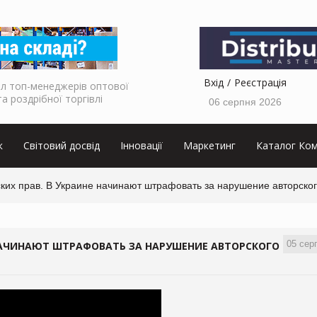
Вхід
Реєстрація
л топ-менеджерів оптової
та роздрібної торгівлі
06 серпня 2026
к
Світовий досвід
Інновації
Маркетинг
Каталог Ком
ких прав. В Украине начинают штрафовать за нарушение авторског
05 сер
 НАЧИНАЮТ ШТРАФОВАТЬ ЗА НАРУШЕНИЕ АВТОРСКОГО