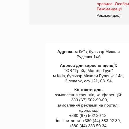
www.trademaster.ua.
правила. Особливості.
ії
Рекомендації
Адреса:
м.Київ, бульвар Миколи
Руденка 14А
Адреса для кореспонденції:
ТОВ "Tрейд Мастер Груп"
м.Київ, бульвар Миколи Руденка 14а,
2 поверх, оф 121, 03194
Контакти для:
замовлення треннгів, конференцій:
+380 (67) 502-99-00,
замовлення реклами на порталі,
журналах:
+380 (67) 502 30 13,
інші питання: +380 (44) 383 92 39,
+380 (44) 383 50 34.