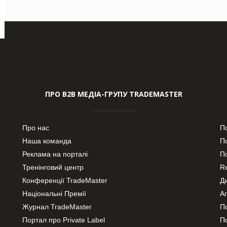
ПРО В2В МЕДІА-ГРУПУ TRADEMASTER
Про нас
П
Наша команда
П
Реклама на порталі
По
Тренінговий центр
Re
Конференції TradeMaster
Д
Національні Премії
А
Журнал TradeMaster
П
Портал про Private Label
П