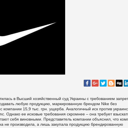
ратилась в Высший хозяйственный суд Украины с требованием запре
родавать любую продукцию, маркированную брендом Nike без
с компании 15,9 тыс. грн. ущерба. Аналогичный иск против украин
nc. Однако ее исковые требования скромнее – она требует взыскат
итают себя виновными. Представитель компании объяснил, что ком
она не производила, а лишь закупала продукцию брендированную