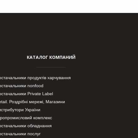
КАТАЛОГ КОМПАНИЙ
остачальники продуктів харчування
остачальники nonfood
стачальники Private Label
tail. Роздрібні мережі, Магазини
истрибутори України
гропромисловий комплекс
остачальники обладнання
остачальники послуг