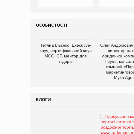
ОСОБИСТОСТІ
арас Ігорович,
Тетяна Ільєнко, Executive-
Олег Андрійович
иробництва ТОВ
коуч, сертифікований коуч
директор пат
Герчак"
МСС ICF, ментор для
юридичної компа
лідерів
Груп», консал
компанії «Пар
маркетингової
Myka Agen
БЛОГИ
Брагина Людмила
Просування компанії на
порталі оптової та
роздрібної торгівлі