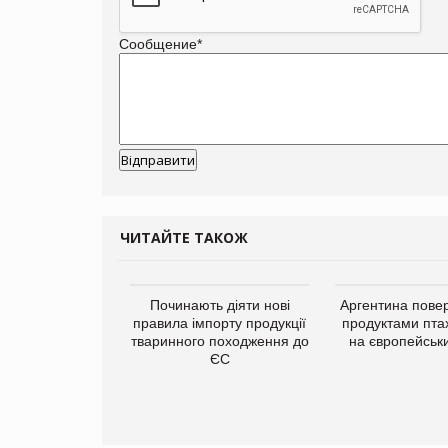
Сообщение
*
ЧИТАЙТЕ ТАКОЖ
упермаркетів
Починають діяти нові
Аргентина повер
упує мережу
правила імпорту продукції
продуктами пта
нів формату
тваринного походження до
на європейськ
ce store КОЛО:
ЄС
ана компанія
ватиме 374
газини