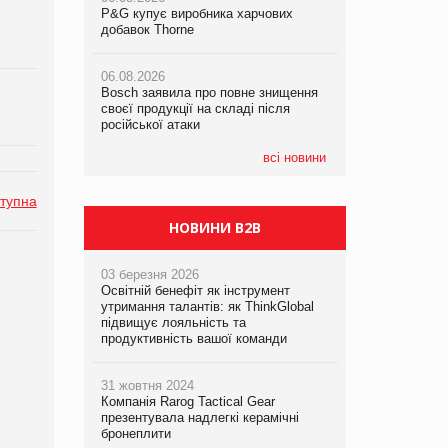
P&G купує виробника харчових
P&G купує виробника харчових
добавок Thorne
добавок Thorne
05.08.2026
Смачне поповнення дитячого меню:
06.08.2026
06.08.2026
у VARUS з’явилися новинки від ТМ
Bosch заявила про повне знищення
Bosch заявила про повне знищення
ТОКЕРИ
своєї продукції на складі після
своєї продукції на складі після
російської атаки
російської атаки
05.08.2026
Сергій Лісунов про заморожені
всі новини
хлібобулочні вироби на
PrivateLabel&FMCG Master 2026
тупна
НОВИНИ B2B
03 березня 2026
Освітній бенефіт як інструмент
утримання талантів: як ThinkGlobal
підвищує лояльність та
продуктивність вашої команди
31 жовтня 2024
Компанія Rarog Tactical Gear
презентувала надлегкі керамічні
бронеплити