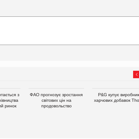
тається з
ФАО прогнозує зростання
P&G купує виробни
хівництва
світових цін на
харчових добавок Th
ий ринок
продовольство