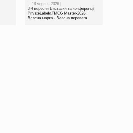
18 червня 2026 |
www.trademaster.ua.
3-4 вересня Виставки та конференції
правила. Особливості.
PrivateLabel&FMCG Master-2026:
Власна марка - Власна перевага