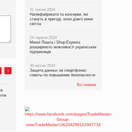
31 липня 2024
Напівфабрикати та консерви, які
стануть в пригоді, коли довго нема
світла
24 червня 2024
Meest Пошта і Shop-Express
розширюють можливості українських
підприємців
30 квітня 2024
Защита данных на смартфонах:
советы по повышению безопасности
Всі новини
ка
Bosch заявила про повне
Смачна новинка для
orne
знищення своєї продукції
хвостатих: у VARUS
на складі після російської
з’явилися паучі Varto Paw
атаки
expert від власної ТМ
Varto!