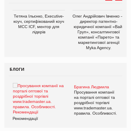
,
Тетяна Ільєнко, Executive-
Олег Андрійович Івченко —
ОВ
коуч, сертифікований коуч
директор патентно-
МСС ICF, ментор для
юридичної компанії «Вайз
лідерів
Груп», консалтингової
компанії «Парето» та
маркетингової агенції
Myka Agency.
БЛОГИ
Брагина Людмила
ї
Просування компанії
а
на порталі оптової та
роздрібної торгівлі
www.trademaster.ua.
і.
правила. Особливості.
Рекомендації
Ре