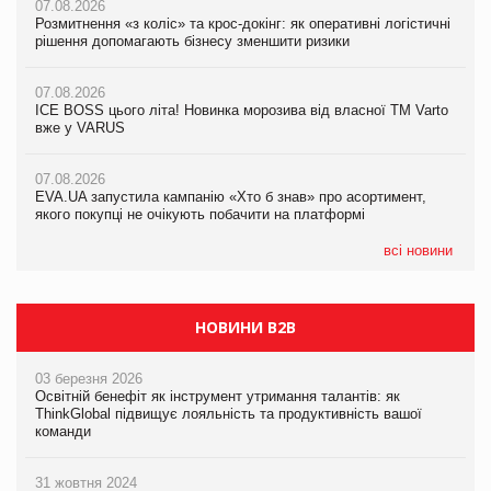
07.08.2026
07.08.2026
Розмитнення «з коліс» та крос-докінг: як оперативні логістичні
07.08.2026
Kraft Heinz скоротила збиток у першому півріччі
рішення допомагають бізнесу зменшити ризики
EVA.UA запустила кампанію «Хто б знав» про асортимент,
якого покупці не очікують побачити на платформі
07.08.2026
07.08.2026
Продажі Hugo Boss впали на 9%
ICE BOSS цього літа! Новинка морозива від власної ТМ Varto
06.08.2026
вже у VARUS
Смачна новинка для хвостатих: у VARUS з’явилися паучі
07.08.2026
Varto Paw expert від власної ТМ Varto!
Франція заборонила рекламні дзвінки без згоди клієнтів
07.08.2026
EVA.UA запустила кампанію «Хто б знав» про асортимент,
05.08.2026
якого покупці не очікують побачити на платформі
Мережа супермаркетів VARUS купує мережу магазинів
формату convenience store КОЛО: об’єднана компанія
налічуватиме 374 магазини
всі новини
НОВИНИ B2B
03 березня 2026
Освітній бенефіт як інструмент утримання талантів: як
ThinkGlobal підвищує лояльність та продуктивність вашої
команди
31 жовтня 2024