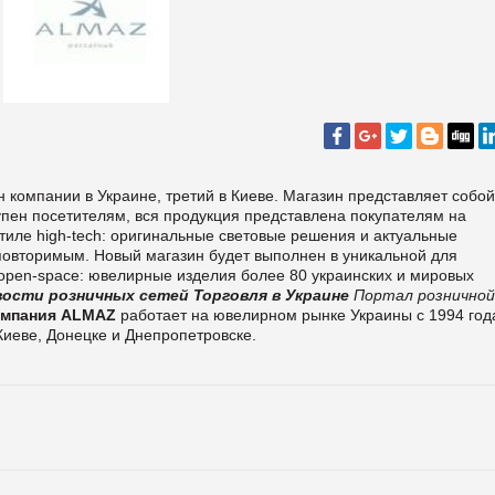
компании в Украине, третий в Киеве. Магазин представляет собой
тупен посетителям, вся продукция представлена покупателям на
стиле
high
-
tech
: оригинальные световые решения и актуальные
повторимым. Новый магазин будет выполнен в уникальной для
open-space: ювелирные изделия более 80 украинских и мировых
вости розничных сетей
Торговля в Украине
Портал розничной
омпания
ALMAZ
работает на ювелирном рынке Украины с 1994 год
Киеве, Донецке и Днепропетровске.