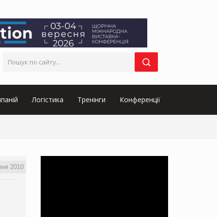
паній
Логістика
Тренінги
Конференції
пня 2010