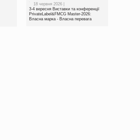
18 червня 2026 |
www.trademaster.ua.
3-4 вересня Виставки та конференції
правила. Особливості.
PrivateLabel&FMCG Master-2026:
Власна марка - Власна перевага