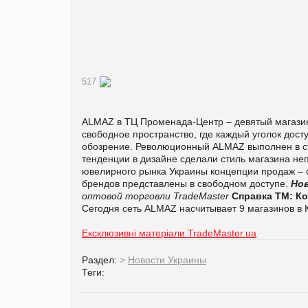
517
ALMAZ в ТЦ Променада-Центр – девятый магазин 
свободное пространство, где каждый уголок дос
обозрение. Революционный ALMAZ выполнен в 
тенденции в дизайне сделали стиль магазина не
ювелирного рынка Украины концепции продаж – 
брендов представлены в свободном доступе.
Но
оптовой торговли TradeMaster
Справка ТМ:
К
Сегодня сеть
ALMAZ
насчитывает 9 магазинов в 
Ексклюзивні матеріали TradeMaster.ua
Раздел:
>
Новости Украины
Теги: