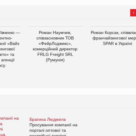
 Івченко —
Роман Наумчев,
Роман Корсак, співвла
ентно-
співзасновник ТОВ
франчайзингової мер
нії «Вайз
«ФейрЛоджикс»,
SPAR в Україні
тингової
комерційний директор
ето» та
FRLG Freight SRL
 агенції
(Румунія)
cy.
Брагина Людмила
Просування компанії на
порталі оптової та
роздрібної торгівлі