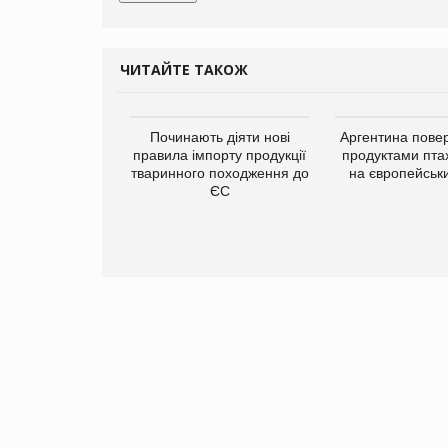
ЧИТАЙТЕ ТАКОЖ
упермаркетів
Починають діяти нові
Аргентина повер
упує мережу
правила імпорту продукції
продуктами пта
нів формату
тваринного походження до
на європейськ
ce store КОЛО:
ЄС
ана компанія
ватиме 374
газини