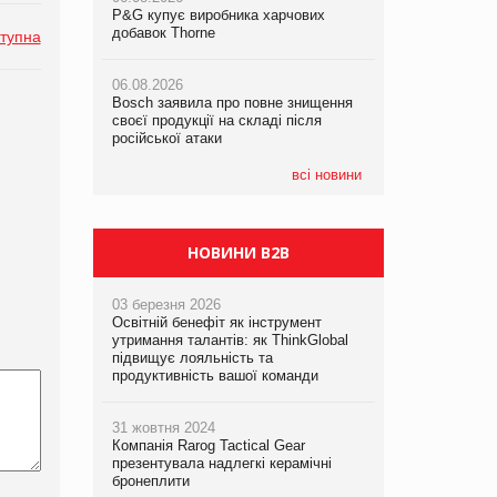
P&G купує виробника харчових
P&G купує виробника харчових
добавок Thorne
добавок Thorne
тупна
05.08.2026
Смачне поповнення дитячого меню:
06.08.2026
06.08.2026
у VARUS з’явилися новинки від ТМ
Bosch заявила про повне знищення
Bosch заявила про повне знищення
ТОКЕРИ
своєї продукції на складі після
своєї продукції на складі після
російської атаки
російської атаки
05.08.2026
Сергій Лісунов про заморожені
всі новини
хлібобулочні вироби на
PrivateLabel&FMCG Master 2026
НОВИНИ B2B
03 березня 2026
Освітній бенефіт як інструмент
утримання талантів: як ThinkGlobal
підвищує лояльність та
продуктивність вашої команди
31 жовтня 2024
Компанія Rarog Tactical Gear
презентувала надлегкі керамічні
бронеплити