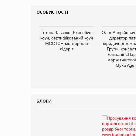
ОСОБИСТОСТІ
арас Ігорович,
Тетяна Ільєнко, Executive-
Олег Андрійович
иробництва ТОВ
коуч, сертифікований коуч
директор пат
Герчак"
МСС ICF, ментор для
юридичної компа
лідерів
Груп», консал
компанії «Пар
маркетингової
Myka Agen
БЛОГИ
Брагина Людмила
Просування компанії на
порталі оптової та
роздрібної торгівлі