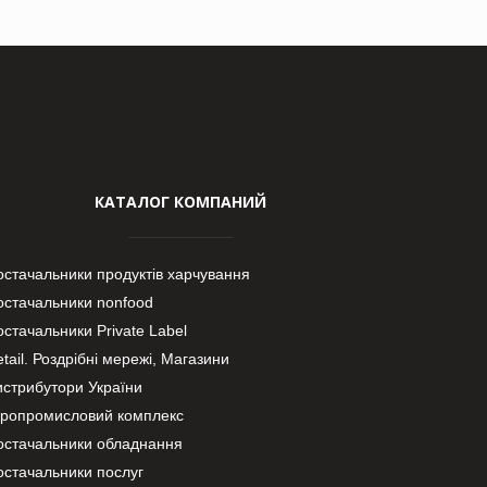
КАТАЛОГ КОМПАНИЙ
остачальники продуктів харчування
остачальники nonfood
стачальники Private Label
tail. Роздрібні мережі, Магазини
истрибутори України
гропромисловий комплекс
остачальники обладнання
остачальники послуг