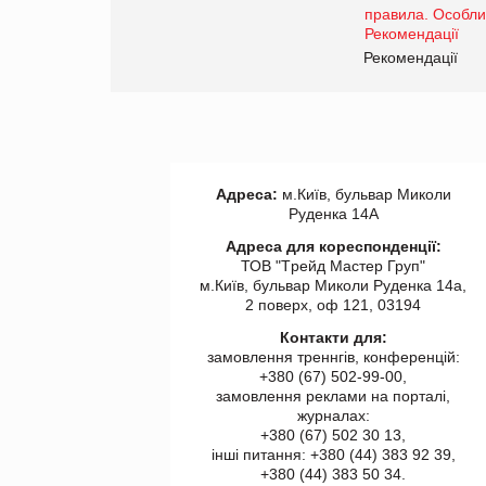
www.trademaster.ua.
правила. Особливості.
ії
Рекомендації
Адреса:
м.Київ, бульвар Миколи
Руденка 14А
Адреса для кореспонденції:
ТОВ "Tрейд Мастер Груп"
м.Київ, бульвар Миколи Руденка 14а,
2 поверх, оф 121, 03194
Контакти для:
замовлення треннгів, конференцій:
+380 (67) 502-99-00,
замовлення реклами на порталі,
журналах:
+380 (67) 502 30 13,
інші питання: +380 (44) 383 92 39,
+380 (44) 383 50 34.