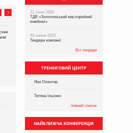
21 січня 2026
ТДВ «Золотоніський маслоробний
комбінат»
сник
Олексій Логачов-Михайлов
Яна Сараніна, директор
03 липня 2023
ежі
Файно маркет Директор
компанії «УкраМарин»
Тендери компанії
департаменту з
виробництва
Всі тендери
ТРЕНІНГОВИЙ ЦЕНТР
Яна Олентир
Тетяна Ільєнко
повний список
Брагина Людмила
Просування компанії на
НАЙБЛИЖЧА КОНФЕРЕНЦІЯ
порталі оптової та
роздрібної торгівлі