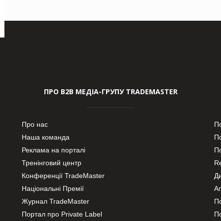
ПРО В2В МЕДІА-ГРУПУ TRADEMASTER
Про нас
П
Наша команда
П
Реклама на порталі
По
Тренінговий центр
Re
Конференції TradeMaster
Д
Національні Премії
А
Журнал TradeMaster
П
Портал про Private Label
П