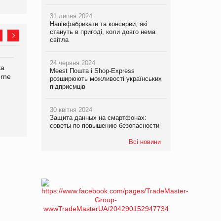
31 липня 2024
Напівфабрикати та консерви, які
стануть в пригоді, коли довго нема
світла
24 червня 2024
ка
Bosch заявила про повне
Смачна новинка для
Meest Пошта і Shop-Express
orne
знищення своєї продукції
хвостатих: у VARUS
розширюють можливості українських
на складі після російської
з’явилися паучі Varto Paw
підприємців
атаки
expert від власної ТМ
Varto!
30 квітня 2024
Защита данных на смартфонах:
советы по повышению безопасности
Всі новини