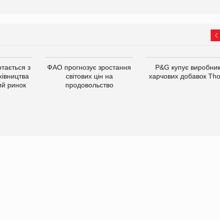
тається з
ФАО прогнозує зростання
P&G купує виробни
хівництва
світових цін на
харчових добавок Th
ий ринок
продовольство