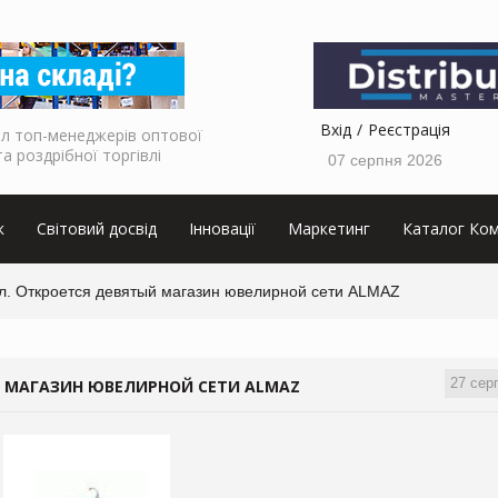
Вхід
Реєстрація
л топ-менеджерів оптової
та роздрібної торгівлі
07 серпня 2026
к
Світовий досвід
Інновації
Маркетинг
Каталог Ком
. Откроется девятый магазин ювелирной сети ALMAZ
27 сер
 МАГАЗИН ЮВЕЛИРНОЙ СЕТИ ALMAZ