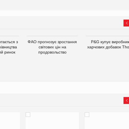
тається з
ФАО прогнозує зростання
P&G купує виробни
хівництва
світових цін на
харчових добавок Th
ий ринок
продовольство