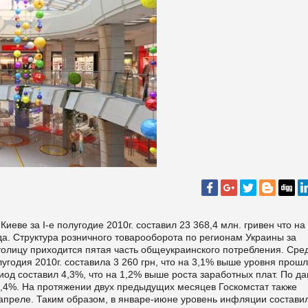
.Киеве за
І-е
полугодие 2010г. составил 23 368,4 млн. гривен что на
а. Структура розничного товарооборота по регионам Украины за
столицу приходится пятая часть общеукраинского потребления. Сре
лугодия 2010г. составила 3 260 грн, что на 3,1% выше уровня прош
иод составил 4,3%, что на 1,2% выше роста заработных плат. По д
0,4%. На протяжении двух предыдущих месяцев Госкомстат также
 апреле. Таким образом, в январе-июне уровень инфляции состави