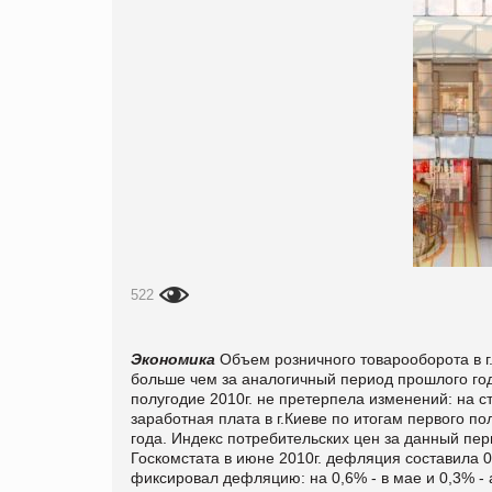
522
Экономика
Объем розничного товарооборота в г
больше чем за аналогичный период прошлого год
полугодие 2010г. не претерпела изменений: на 
заработная плата в г.Киеве по итогам первого по
года. Индекс потребительских цен за данный пер
Госкомстата в июне 2010г. дефляция составила 
фиксировал дефляцию: на 0,6% - в мае и 0,3% -