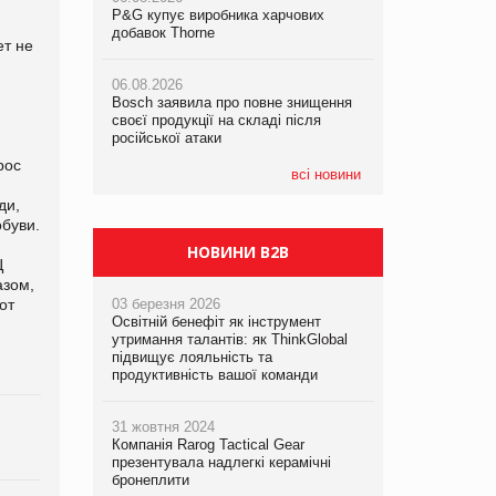
P&G купує виробника харчових
P&G купує виробника харчових
добавок Thorne
добавок Thorne
ет не
05.08.2026
Смачне поповнення дитячого меню:
06.08.2026
06.08.2026
у VARUS з’явилися новинки від ТМ
Bosch заявила про повне знищення
Bosch заявила про повне знищення
ТОКЕРИ
своєї продукції на складі після
своєї продукції на складі після
російської атаки
російської атаки
05.08.2026
рос
Сергій Лісунов про заморожені
всі новини
хлібобулочні вироби на
ди,
PrivateLabel&FMCG Master 2026
обуви.
НОВИНИ B2B
Ц
азом,
от
03 березня 2026
Освітній бенефіт як інструмент
утримання талантів: як ThinkGlobal
підвищує лояльність та
продуктивність вашої команди
31 жовтня 2024
Компанія Rarog Tactical Gear
презентувала надлегкі керамічні
бронеплити