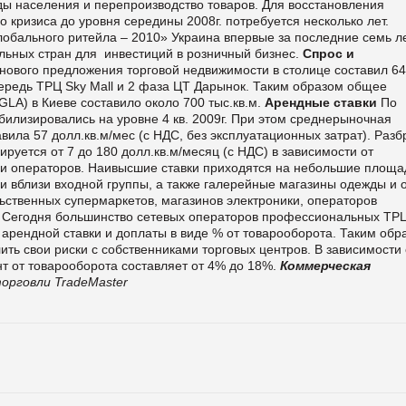
ы населения и перепроизводство товаров. Для восстановления
о кризиса до уровня середины 2008г. потребуется несколько лет.
глобального ритейла – 2010» Украина впервые за последние семь л
льных стран для инвестиций в розничный бизнес.
Спрос и
нового предложения торговой недвижимости в столице составил 64
чередь ТРЦ Sky Mall и 2 фаза ЦТ Дарынок. Таким образом общее
LA) в Киеве составило около 700 тыс.кв.м.
Арендные ставки
По
билизировались на уровне 4 кв. 2009г. При этом среднерыночная
вила 57 долл.кв.м/мес (с НДС, без эксплуатационных затрат). Разб
руется от 7 до 180 долл.кв.м/месяц (с НДС) в зависимости от
ии операторов. Наивысшие ставки приходятся на небольшие площа
и вблизи входной группы, а также галерейные магазины одежды и 
льственных cупермаркетов, магазинов электроники, операторов
. Сегодня большинство сетевых операторов профессиональных ТР
рендной ставки и доплаты в виде % от товарооборота. Таким обр
ть свои риски с собственниками торговых центров. В зависимости 
т от товарооборота составляет от 4% до 18%.
Коммерческая
орговли TradeMaster