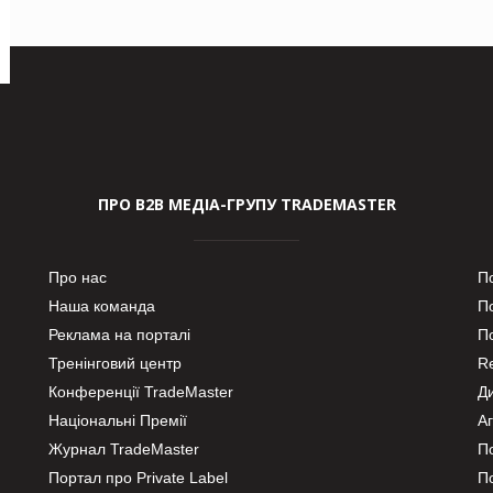
ПРО В2В МЕДІА-ГРУПУ TRADEMASTER
Про нас
П
Наша команда
П
Реклама на порталі
По
Тренінговий центр
Re
Конференції TradeMaster
Д
Національні Премії
А
Журнал TradeMaster
П
Портал про Private Label
П