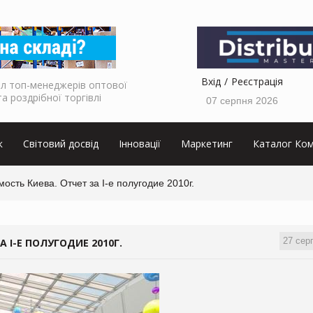
Вхід
Реєстрація
л топ-менеджерів оптової
та роздрібної торгівлі
07 серпня 2026
к
Світовий досвід
Інновації
Маркетинг
Каталог Ком
ость Киева. Отчет за І-е полугодие 2010г.
27 сер
 І-Е ПОЛУГОДИЕ 2010Г.