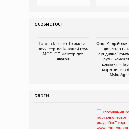
ОСОБИСТОСТІ
арас Ігорович,
Тетяна Ільєнко, Executive-
Олег Андрійович
иробництва ТОВ
коуч, сертифікований коуч
директор пат
Герчак"
МСС ICF, ментор для
юридичної компа
лідерів
Груп», консал
компанії «Пар
маркетингової
Myka Agen
БЛОГИ
Брагина Людмила
Просування компанії на
порталі оптової та
роздрібної торгівлі