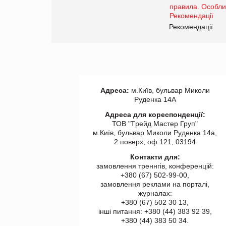
www.trademaster.ua.
правила. Особливості.
ії
Рекомендації
Адреса:
м.Київ, бульвар Миколи
Руденка 14А
Адреса для кореспонденції:
ТОВ "Tрейд Мастер Груп"
м.Київ, бульвар Миколи Руденка 14а,
2 поверх, оф 121, 03194
Контакти для:
замовлення треннгів, конференцій:
+380 (67) 502-99-00,
замовлення реклами на порталі,
журналах:
+380 (67) 502 30 13,
інші питання: +380 (44) 383 92 39,
+380 (44) 383 50 34.