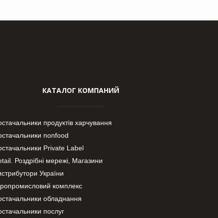
КАТАЛОГ КОМПАНИЙ
остачальники продуктів харчування
остачальники nonfood
стачальники Private Label
tail. Роздрібні мережі, Магазини
истрибутори України
гропромисловий комплекс
остачальники обладнання
остачальники послуг