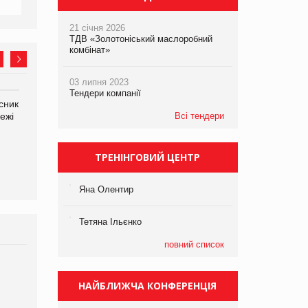
21 січня 2026
ТДВ «Золотоніський маслоробний
комбінат»
03 липня 2023
Тендери компанії
сник
Олексій Логачов-Михайлов
Яна Сараніна, директор
ежі
Файно маркет Директор
Всі тендери
компанії «УкраМарин»
департаменту з
виробництва
ТРЕНІНГОВИЙ ЦЕНТР
Яна Олентир
Тетяна Ільєнко
повний список
Брагина Людмила
Просування компанії на
НАЙБЛИЖЧА КОНФЕРЕНЦІЯ
порталі оптової та
роздрібної торгівлі