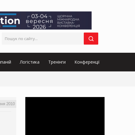
паній
Логістика
Тренінги
Конференції
пня 2010