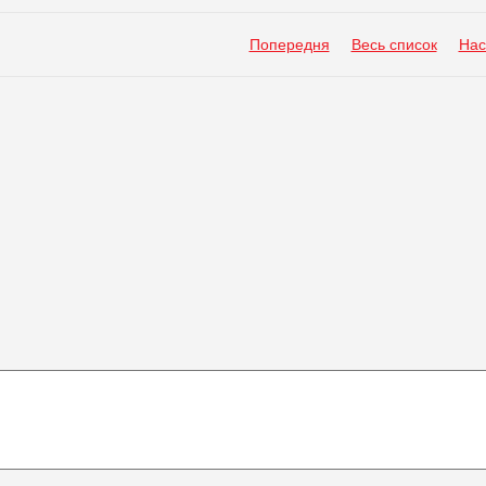
Попередня
Весь список
Нас