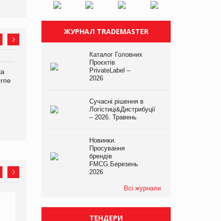
ЖУРНАЛ TRADEMASTER
Каталог Головних
Проєктів
PrivateLabel –
ка
Bosch заявила про повне
Смачна новинка для
2026
orne
знищення своєї продукції
хвостатих: у VARUS
на складі після російської
з’явилися паучі Varto Paw
атаки
expert від власної ТМ
Сучасні рішення в
Varto!
Логістиці&Дистрибуції
– 2026. Травень
Новинки.
Просування
брендів
FMCG.Березень
2026
Всі журнали
ТЕНДЕРИ