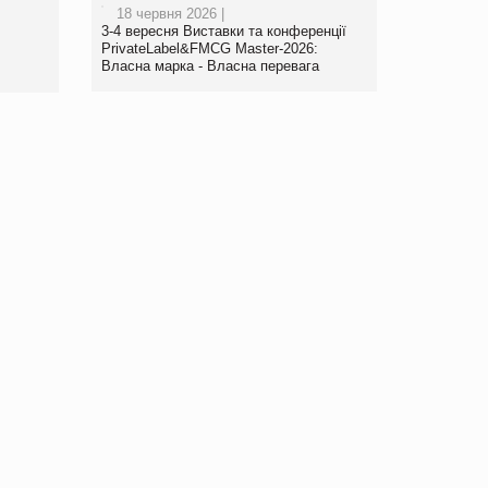
18 червня 2026 |
www.trademaster.ua.
3-4 вересня Виставки та конференції
правила. Особливості.
PrivateLabel&FMCG Master-2026:
Власна марка - Власна перевага