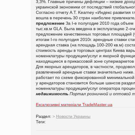
3,3%. Главные причины дефляции – низкие доход
украинской экономики от последствий глобальног
Согласно отчету A.T. Kearney «Индекс развития 
вошла в перечень 30 стран наиболее привлекате
предложение
За
І-е
полугодие 2010 года объем 
тыс.кв.м GLA. Была введена в эксплуатацию 2-о
предложение качественных торговых площадей (G
итогам
І-го
полугодия 2010г. арендные ставки ста
арендная ставка (на площадь 100-200 кв.м) соста
стоимость аренды в торговых центрах Киева варьи
номенклатуры продукции/услуг и якорной функц
находящиеся в прикассовой зоне супермаркетов 
Для якорных арендаторов, в частности, продово
развлечений арендные ставки значительно ниже
работает по схеме фиксированной минимальной а
у арендаторов становится больше шансов раздели
номенклатуры продукции/услуг оператора процен
недвижимость
Портал розничной и оптовой т
Ексклюзивні матеріали TradeMaster.ua
Раздел:
>
Новости Украины
Теги: