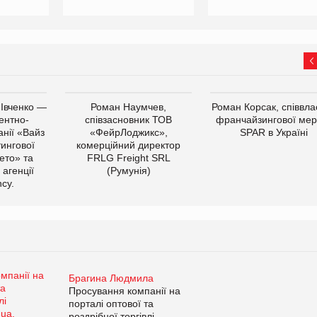
 Івченко —
Роман Наумчев,
Роман Корсак, співвла
ентно-
співзасновник ТОВ
франчайзингової мер
нії «Вайз
«ФейрЛоджикс»,
SPAR в Україні
тингової
комерційний директор
ето» та
FRLG Freight SRL
 агенції
(Румунія)
cy.
Брагина Людмила
Просування компанії на
порталі оптової та
роздрібної торгівлі