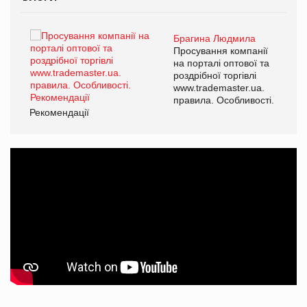
Брагина Людмила
ї
Просування компанії
а
на порталі оптової та
роздрібної торгівлі
www.trademaster.ua.
і.
правила. Особливості.
Рекомендації
Ре