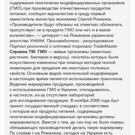
содержания генетически модифицированных организмов
(ГМО) при производстве отечественных продуктов
питания, сообщил журналистам в среду первый
заместитель министра экономики Сергей Романюк.
«Производители будут обязаны на этикетках обозначать,
присутствует ли в продукте ГМО или нет, и в каком
количестве», — цитирует г-на Романюка украинское
агентство УНИАН.
Производители - регулирование
Портал розничной и оптовой торговли TradeMaster
Справка ТМ:
ГМО
— живые организмы (животные,
растения, бактерии и вирусы), генотипы которых были
искусственно изменены при помощи методов генной
инженерии для придания им некоторых полезных
свойств. Основным видом генетической модификации
в настоящее время является использование трансгенов.
Ведение маркировки продукции, производимой
с использованием ГМО в Украине, откладывалось,
в частности, из-за отсутствия лабораторий
для исследования продукции. В ноябре 2008 года был
принят государственный стандарт, в соответствии
с которым все продукты питания, содержащие
генетически модифицированные организмы должны
маркироваться. Вместе с тем, до сих пор не было нормы,
обязывающих производителей делать такую маркировку.
По словам г-на Романюка, сегодня на Украине есть