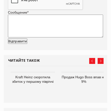
Сообщение
*
ЧИТАЙТЕ ТАКОЖ
ам
Kraft Heinz скоротила
Продаж Hugo Boss впав на
іше
збиток у першому півріччі
9%