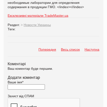
необходимые лаборатории для определения
содержания в продукции ГМО. </index><//index>
Ексклюзивні матеріали TradeMaster.ua
Раздел:
>
Новости Украины
Теги:
Попередня
Весь список
Наступна
Коментарі
Ваш коментар буде першим.
Додати коментар
Ваше імя
*
Захист від СПАМ