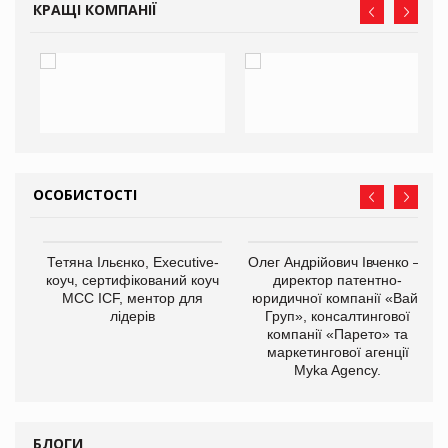
КРАЩІ КОМПАНІЇ
ОСОБИСТОСТІ
,
Тетяна Ільєнко, Executive-
Олег Андрійович Івченко —
ОВ
коуч, сертифікований коуч
директор патентно-
МСС ICF, ментор для
юридичної компанії «Вайз
лідерів
Груп», консалтингової
компанії «Парето» та
маркетингової агенції
Myka Agency.
БЛОГИ