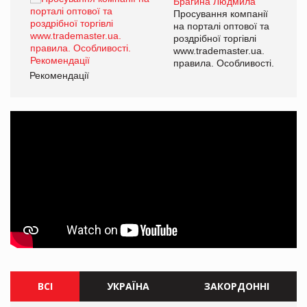
Брагина Людмила
ї
Просування компанії
а
на порталі оптової та
роздрібної торгівлі
www.trademaster.ua.
і.
правила. Особливості.
Рекомендації
Ре
ВСІ
УКРАЇНА
ЗАКОРДОННІ