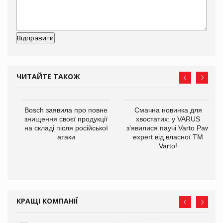
ЧИТАЙТЕ ТАКОЖ
 $1
Bosch заявила про повне
Смачна новинка для
знищення своєї продукції
хвостатих: у VARUS
на складі після російської
з’явилися паучі Varto Paw
атаки
expert від власної ТМ
Varto!
КРАЩІ КОМПАНІЇ