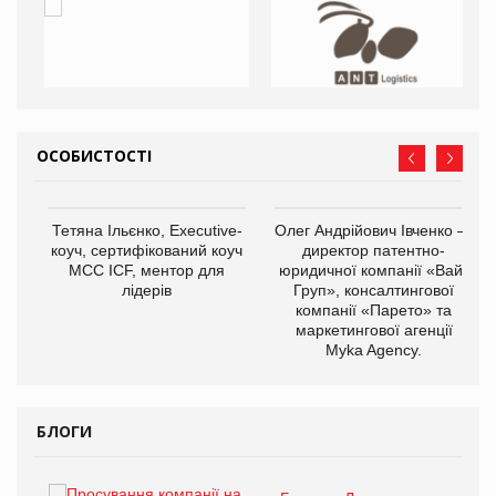
ОСОБИСТОСТІ
,
Тетяна Ільєнко, Executive-
Олег Андрійович Івченко —
ОВ
коуч, сертифікований коуч
директор патентно-
МСС ICF, ментор для
юридичної компанії «Вайз
лідерів
Груп», консалтингової
компанії «Парето» та
маркетингової агенції
Myka Agency.
БЛОГИ