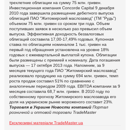
трехлетние облигации на сумму 75 млн. гривен.
Инвестиционная компания Concorde Capital 9 декабря
2010 года завершила размещение дебютного выпуска
облигаций ПАО "Житомирский маслозавод" (ТМ "Рудь")
объемом 75 млн. гривен со сроком три года. Объем
поступивших заявок в несколько раз превысил объем
выпуска. Эффективная доходность беззалоговых
облигаций составила 17,00-17,49% годовых. Купонная
ставка по облигациям номиналом 1 тыс. гривен на
первый год обращения установлена на уровне 18%
годовых с ежеквартальной выплатой купона. Облигации
были размещены с премией к номиналу. Дата погашения
выпуска — 17 октября 2013 года. Напомним, за 9
месяцев текущего года ПАО "Житомирский маслозавод"
реализовало продукцию на сумму 694 млн. гривен, темп
роста продаж составил 51% по сравнению с
аналогичным периодом 2009 года. EBITDA компании за 9
месяцев составила 68,7 млн. гривен. В 2010 году по
собственному прогнозу Житомирского маслозавода его
доля на украинском рынке мороженого составит 23%.
Торговля в Украине
Новости компаний
Портал
розничной и оптовой торговли TradeMaster
Ексклюзивні матеріали TradeMaster.ua