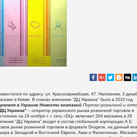
азместился по адресу: ул. Красноармейская, 47. Напомним, 3 дека
газин в Киеве. В планах компании "ДЦ Украина" было в 2010 год
рговля в Украине
Новости компаний
Портал розничной и опт
ДЦ Украина"
– оператор украинского рынка розничной торговли в
тоянию на 24 ноября т. г. сеть «DЦ» включает 204 магазина в 26
мпания "ДЦ Украина" входит в состав глобальной корпорации A.S.
овом рынке розничной торговли в формате Drogerie, на данный мо
 мира в Западной и Восточной Европе, Азии и Филиппинах. Магази