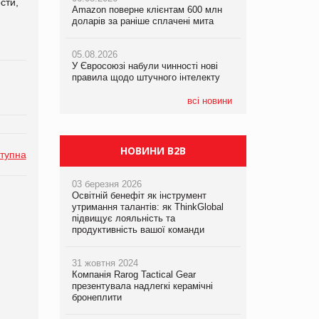
сти,
Amazon поверне клієнтам 600 млн
правила щодо штучного інтелекту
доларів за раніше сплачені мита
05.08.2026
05.08.2026
Смачне поповнення дитячого меню:
05.08.2026
Рекламна платформа вимагає від
у VARUS з’явилися новинки від ТМ
У Євросоюзі набули чинності нові
Google компенсацію за втрату 6,9
ТОКЕРИ
правила щодо штучного інтелекту
трлн рекламних показів
05.08.2026
всі новини
Сергій Лісунов про заморожені
хлібобулочні вироби на
PrivateLabel&FMCG Master 2026
НОВИНИ B2B
тупна
03 березня 2026
Освітній бенефіт як інструмент
утримання талантів: як ThinkGlobal
підвищує лояльність та
продуктивність вашої команди
31 жовтня 2024
Компанія Rarog Tactical Gear
презентувала надлегкі керамічні
бронеплити