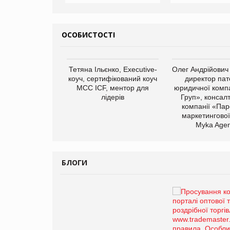
ОСОБИСТОСТІ
арас Ігорович,
Тетяна Ільєнко, Executive-
Олег Андрійович
иробництва ТОВ
коуч, сертифікований коуч
директор пат
Герчак"
МСС ICF, ментор для
юридичної компа
лідерів
Груп», консал
компанії «Пар
маркетингової
Myka Agen
БЛОГИ
Брагина Людмила
Просування компанії на
порталі оптової та
роздрібної торгівлі