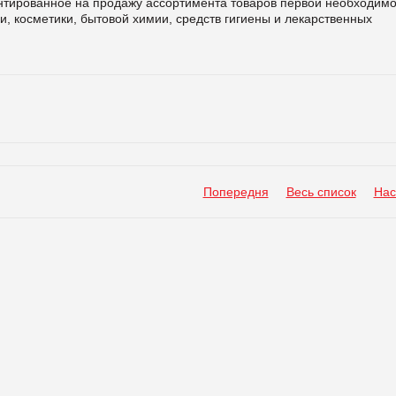
нтированное на продажу ассортимента товаров первой необходимо
 косметики, бытовой химии, средств гигиены и лекарственных
Попередня
Весь список
Нас