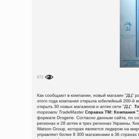
872
Как сообщают в компании, новый магазин "ДЦ" р
этого года компания открыла юбилейный 200-й ма
открыть 30 новых магазинов и аптек сети "ДЦ".
То
торговли TradeMaster
Справка ТМ:
Компания "
формате Drogerie. Согласно данным сайта, по сос
регионах и 28 аптек в трех регионах Украины. Ко
Watson Group, которая является лидером на мир
управляет более 8 300 магазинами в 36 странах