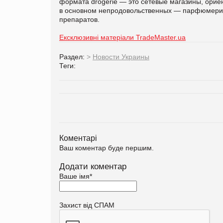
формата drogerie — это сетевые магазины, орие
в основном непродовольственных — парфюмерии,
препаратов.
Ексклюзивні матеріали TradeMaster.ua
Раздел:
>
Новости Украины
Теги:
Коментарі
Ваш коментар буде першим.
Додати коментар
Ваше імя
*
Захист від СПАМ