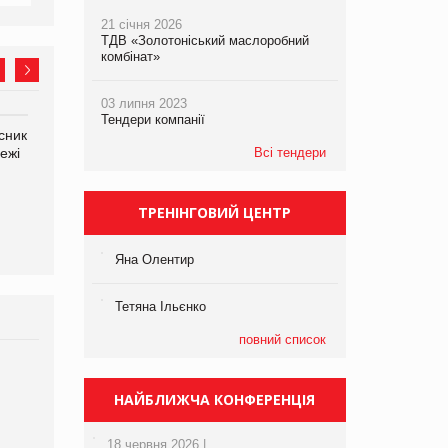
21 січня 2026
ТДВ «Золотоніський маслоробний
комбінат»
03 липня 2023
Тендери компанії
сник
Олексій Логачов-Михайлов
Яна Сараніна, директор
ежі
Файно маркет Директор
Всі тендери
компанії «УкраМарин»
департаменту з
виробництва
ТРЕНІНГОВИЙ ЦЕНТР
Яна Олентир
Тетяна Ільєнко
повний список
Брагина Людмила
Просування компанії на
НАЙБЛИЖЧА КОНФЕРЕНЦІЯ
порталі оптової та
роздрібної торгівлі
18 червня 2026 |