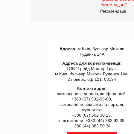
www.trademaster.ua.
правила. Особливості.
ії
Рекомендації
Адреса:
м.Київ, бульвар Миколи
Руденка 14А
Адреса для кореспонденції:
ТОВ "Tрейд Мастер Груп"
м.Київ, бульвар Миколи Руденка 14а,
2 поверх, оф 121, 03194
Контакти для:
замовлення треннгів, конференцій:
+380 (67) 502-99-00,
замовлення реклами на порталі,
журналах:
+380 (67) 502 30 13,
інші питання: +380 (44) 383 92 39,
+380 (44) 383 50 34.