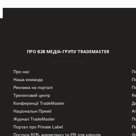
ПРО В2В МЕДІА-ГРУПУ TRADEMASTER
Про нас
П
Наша команда
П
Реклама на порталі
По
Тренінговий центр
Re
Конференції TradeMaster
Д
Національні Премії
А
Журнал TradeMaster
П
Портал про Private Label
П
Послуги В2В- маркетингу та PR для клієнтів
Ло