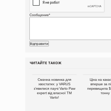
Сообщение
*
ЧИТАЙТЕ ТАКОЖ
винуватили у
Смачна новинка для
Ціна на кака
ірній рекламі
хвостатих: у VARUS
вперше за п
них продуктів
з’явилися паучі Varto Paw
перевищила $
expert від власної ТМ
тонну
Varto!