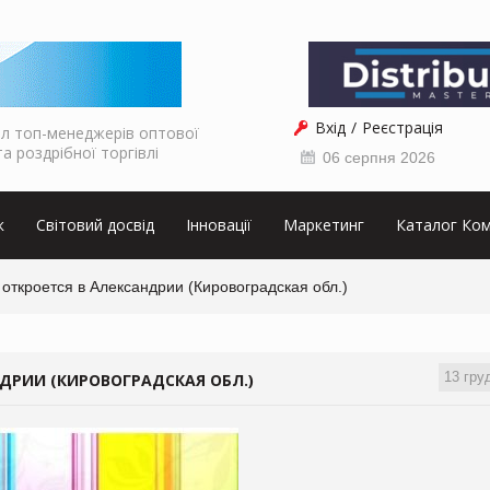
Вхід
Реєстрація
л топ-менеджерів оптової
та роздрібної торгівлі
06 серпня 2026
к
Світовий досвід
Інновації
Маркетинг
Каталог Ком
 откроется в Александрии (Кировоградская обл.)
13 гру
НДРИИ (КИРОВОГРАДСКАЯ ОБЛ.)