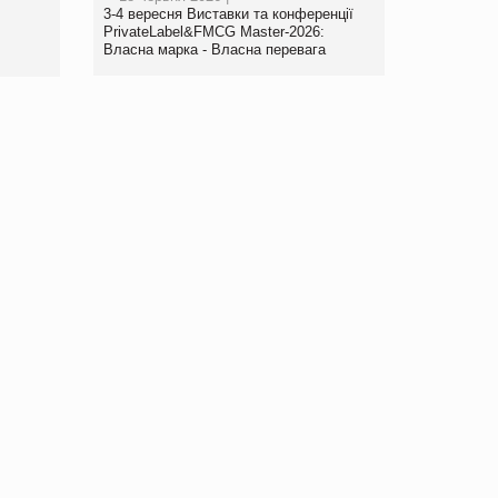
www.trademaster.ua.
3-4 вересня Виставки та конференції
правила. Особливості.
PrivateLabel&FMCG Master-2026:
Власна марка - Власна перевага