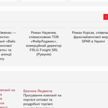
 Івченко —
Роман Наумчев,
Роман Корсак, співвла
ентно-
співзасновник ТОВ
франчайзингової мер
нії «Вайз
«ФейрЛоджикс»,
SPAR в Україні
тингової
комерційний директор
ето» та
FRLG Freight SRL
 агенції
(Румунія)
cy.
Брагина Людмила
Просування компанії на
порталі оптової та
роздрібної торгівлі