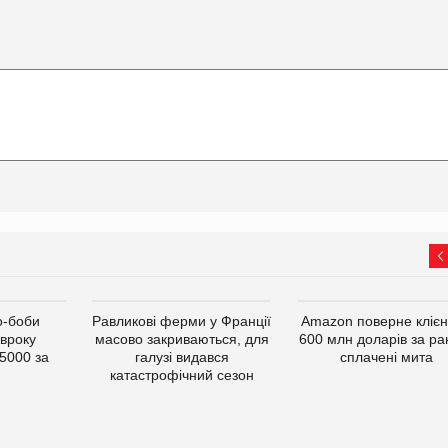
о-боби
Равликові ферми у Франції
Amazon поверне кліє
івроку
масово закриваються, для
600 млн доларів за ра
5000 за
галузі видався
сплачені мита
катастрофічний сезон