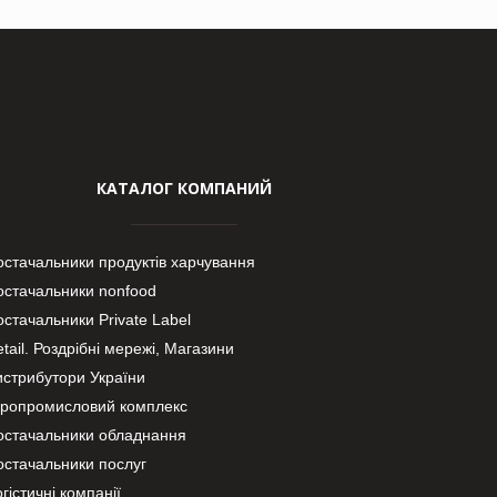
КАТАЛОГ КОМПАНИЙ
остачальники продуктів харчування
остачальники nonfood
стачальники Private Label
tail. Роздрібні мережі, Магазини
истрибутори України
гропромисловий комплекс
остачальники обладнання
остачальники послуг
гістичні компанії