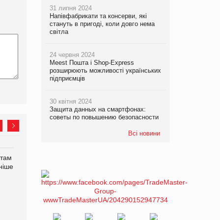
31 липня 2024
Напівфабрикати та консерви, які
стануть в пригоді, коли довго нема
світла
24 червня 2024
Meest Пошта і Shop-Express
розширюють можливості українських
підприємців
30 квітня 2024
Защита данных на смартфонах:
советы по повышению безопасности
Всі новини
нтам
У Євросоюзі набули
Рекламна платформа
ніше
чинності нові правила
вимагає від Google
щодо штучного інтелекту
компенсацію за втрату 6,9
трлн рекламних показів