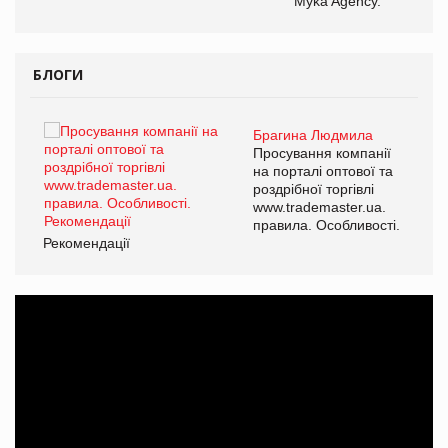
Myka Agency.
БЛОГИ
Брагина Людмила
ї
Просування компанії
а
на порталі оптової та
роздрібної торгівлі
www.trademaster.ua.
і.
правила. Особливості.
Рекомендації
Ре