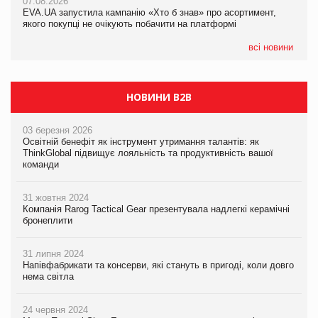
07.08.2026
EVA.UA запустила кампанію «Хто б знав» про асортимент,
05.08.2026
якого покупці не очікують побачити на платформі
Мережа супермаркетів VARUS купує мережу магазинів
формату convenience store КОЛО: об’єднана компанія
налічуватиме 374 магазини
всі новини
НОВИНИ B2B
03 березня 2026
Освітній бенефіт як інструмент утримання талантів: як
ThinkGlobal підвищує лояльність та продуктивність вашої
команди
31 жовтня 2024
Компанія Rarog Tactical Gear презентувала надлегкі керамічні
бронеплити
31 липня 2024
Напівфабрикати та консерви, які стануть в пригоді, коли довго
нема світла
24 червня 2024