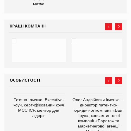
матча
КРАЩІ КОМПАНІЇ
ОСОБИСТОСТІ
,
Тетяна Ільєнко, Executive-
Олег Андрійович Івченко —
ОВ
коуч, сертифікований коуч
директор патентно-
МСС ICF, ментор для
юридичної компанії «Вайз
лідерів
Груп», консалтингової
компанії «Парето» та
маркетингової агенції