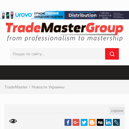
TradeMaster
Новости Украины
серпня