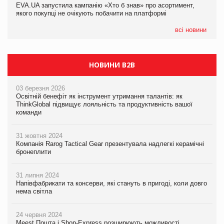
EVA.UA запустила кампанію «Хто б знав» про асортимент,
05.08.2026
якого покупці не очікують побачити на платформі
Мережа супермаркетів VARUS купує мережу магазинів
формату convenience store КОЛО: об’єднана компанія
налічуватиме 374 магазини
всі новини
НОВИНИ B2B
03 березня 2026
Освітній бенефіт як інструмент утримання талантів: як
ThinkGlobal підвищує лояльність та продуктивність вашої
команди
31 жовтня 2024
Компанія Rarog Tactical Gear презентувала надлегкі керамічні
бронеплити
31 липня 2024
Напівфабрикати та консерви, які стануть в пригоді, коли довго
нема світла
24 червня 2024
Meest Пошта і Shop-Express розширюють можливості