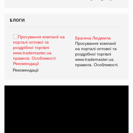
БЛОГИ
Брагина Людмила
ї
Просування компанії
а
на порталі оптової та
роздрібної торгівлі
www.trademaster.ua.
і.
правила. Особливості.
Рекомендації
Ре