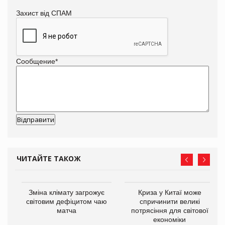
Захист від СПАМ
Сообщение
*
ЧИТАЙТЕ ТАКОЖ
Зміна клімату загрожує
Криза у Китаї може
ne
світовим дефіцитом чаю
спричинити великі
матча
потрясіння для світової
економіки