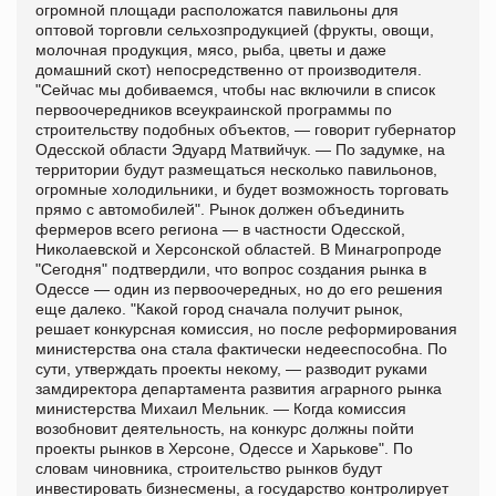
огромной площади расположатся павильоны для
оптовой торговли сельхозпродукцией (фрукты, овощи,
молочная продукция, мясо, рыба, цветы и даже
домашний скот) непосредственно от производителя.
"Сейчас мы добиваемся, чтобы нас включили в список
первоочередников всеукраинской программы по
строительству подобных объектов, — говорит губернатор
Одесской области Эдуард Матвийчук. — По задумке, на
территории будут размещаться несколько павильонов,
огромные холодильники, и будет возможность торговать
прямо с автомобилей". Рынок должен объединить
фермеров всего региона — в частности Одесской,
Николаевской и Херсонской областей. В Минагропроде
"Сегодня" подтвердили, что вопрос создания рынка в
Одессе — один из первоочередных, но до его решения
еще далеко. "Какой город сначала получит рынок,
решает конкурсная комиссия, но после реформирования
министерства она стала фактически недееспособна. По
сути, утверждать проекты некому, — разводит руками
замдиректора департамента развития аграрного рынка
министерства Михаил Мельник. — Когда комиссия
возобновит деятельность, на конкурс должны пойти
проекты рынков в Херсоне, Одессе и Харькове". По
словам чиновника, строительство рынков будут
инвестировать бизнесмены, а государство контролирует