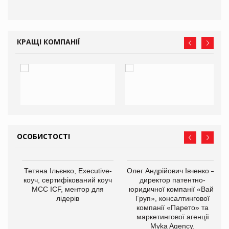
КРАЩІ КОМПАНІЇ
ОСОБИСТОСТІ
,
Тетяна Ільєнко, Executive-
Олег Андрійович Івченко —
ОВ
коуч, сертифікований коуч
директор патентно-
МСС ICF, ментор для
юридичної компанії «Вайз
лідерів
Груп», консалтингової
компанії «Парето» та
маркетингової агенції
Myka Agency.