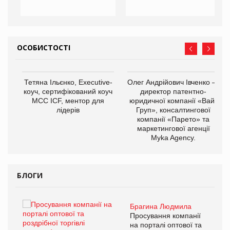
ОСОБИСТОСТІ
,
Тетяна Ільєнко, Executive-
Олег Андрійович Івченко —
ОВ
коуч, сертифікований коуч
директор патентно-
МСС ICF, ментор для
юридичної компанії «Вайз
лідерів
Груп», консалтингової
компанії «Парето» та
маркетингової агенції
Myka Agency.
БЛОГИ
Брагина Людмила
ї
Просування компанії
а
на порталі оптової та