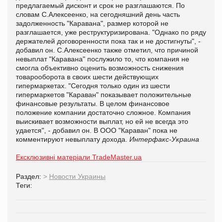
предлагаемый дисконт и срок не разглашаются. По
словам С.Алексеенко, на сегодняшний день часть
задолженность "Каравана", размер которой не
разглашается, уже реструктуризирована. "Однако по ряду
держателей договоренности пока так и не достигнуты", -
добавил он. С.Алексеенко также отметил, что причиной
невыплат "Каравана" послужило то, что компания не
смогла объективно оценить возможность снижения
товарооборота в своих шести действующих
гипермаркетах. "Сегодня только один из шести
гипермаркетов "Караван" показывает положительные
финансовые результаты. В целом финансовое
положение компании достаточно сложное. Компания
выискивает возможности выплат, но ей не всегда это
удается", - добавил он. В ООО "Караван" пока не
комментируют невыплату дохода.
Интерфакс-Украина
Ексклюзивні матеріали TradeMaster.ua
Раздел:
>
Новости Украины
Теги: