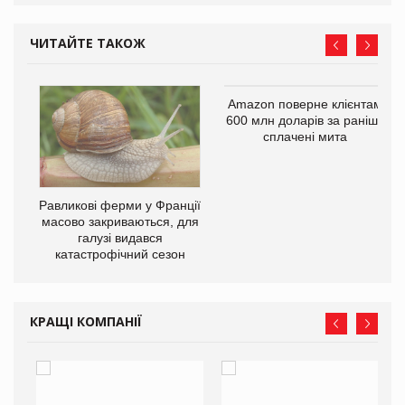
ЧИТАЙТЕ ТАКОЖ
і
Amazon поверне клієнтам
600 млн доларів за раніше
сплачені мита
Равликові ферми у Франції
масово закриваються, для
галузі видався
катастрофічний сезон
КРАЩІ КОМПАНІЇ