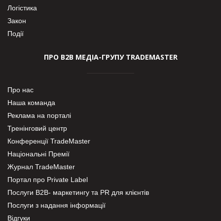
Логістика
Закон
Події
ПРО В2В МЕДІА-ГРУПУ TRADEMASTER
Про нас
Наша команда
Реклама на порталі
Тренінговий центр
Конференції TradeMaster
Національні Премії
Журнал TradeMaster
Портал про Private Label
Послуги В2В- маркетингу та PR для клієнтів
Послуги з надання інформації
Відгуки