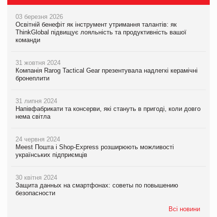
03 березня 2026
Освітній бенефіт як інструмент утримання талантів: як
ThinkGlobal підвищує лояльність та продуктивність вашої
команди
31 жовтня 2024
Компанія Rarog Tactical Gear презентувала надлегкі керамічні
бронеплити
31 липня 2024
Напівфабрикати та консерви, які стануть в пригоді, коли довго
нема світла
24 червня 2024
Meest Пошта і Shop-Express розширюють можливості
українських підприємців
30 квітня 2024
Защита данных на смартфонах: советы по повышению
безопасности
Всі новини