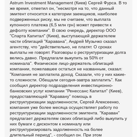
Astrum Investment Management (Киев) Сергей Фурса. В то
же время, отметил он, "несмотря на то, что данный
эмитент относится к категории заемщиков, наиболее
подверженных риску, мы не считаем, что выплата
купонного платежа (6,5 млн грн) может привести к
дефолту компании". В свою очередь, директор ООО
"Спарта Капитал" (Киев), выступающей держателем
части облигаций "Каравана", Андрей Музычко сказал
агентству, что "действительно, не платят. О сроках
выплаты не говорят. Разговоры о реструктуризации долга
велись давно. Предлагали выкупить за 50% от
номинала". Физическое лицо-держатель облигаций
компании, пожелавшее остаться не названным, сказал:
"Компания не заплатила доход. Сказали, что у них какие-
то сложности. Обещали сегодня-завтра заплатить". Как
сообщил директор подразделения инвестиционно-
банковских услуг компании "Ренессанс Капитал" (Киев),
предоставляющей "Каравану" помощь в
реструктуризации задолженности, Сергей Алексеенко,
компания уже более месяца осуществляет работу по
реструктуризации задолженности эмитента. "Караван"
предлагает держателям своих облигаций либо выкупить у
них бумаги с дисконтом к номиналу или
реструктуризировать задолженность на более
длительный период", - сообщил он. При этом