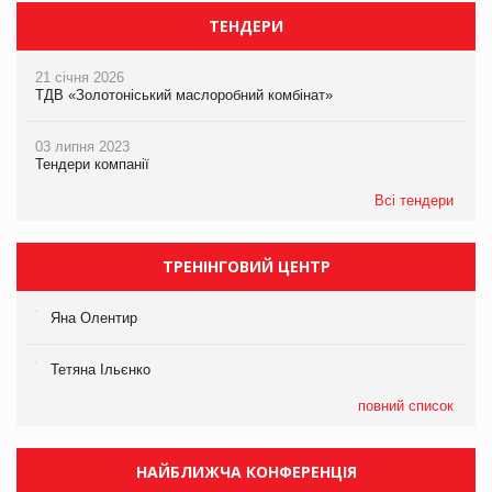
ТЕНДЕРИ
21 січня 2026
ТДВ «Золотоніський маслоробний комбінат»
03 липня 2023
Тендери компанії
Всі тендери
ТРЕНІНГОВИЙ ЦЕНТР
Яна Олентир
Тетяна Ільєнко
повний список
НАЙБЛИЖЧА КОНФЕРЕНЦІЯ