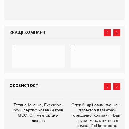
КРАЩІ КОМПАНІЇ
ОСОБИСТОСТІ
,
Тетяна Ільєнко, Executive-
Олег Андрійович Івченко —
ОВ
коуч, сертифікований коуч
директор патентно-
МСС ICF, ментор для
юридичної компанії «Вайз
лідерів
Груп», консалтингової
компанії «Парето» та