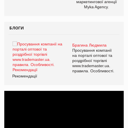
маркетингової агенції
Myka Agency.
БЛОГИ
Брагина Людмила
ї
Просування компанії
а
на порталі оптової та
роздрібної торгівлі
www.trademaster.ua.
і.
правила. Особливості.
Рекомендації
Ре