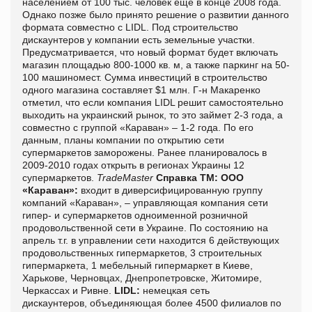
населением от 100 тыс. человек еще в конце 2008 года.
Однако позже было принято решение о развитии данного
формата совместно с LIDL. Под строительство
дискаунтеров у компании есть земельные участки.
Предусматривается, что новый формат будет включать
магазин площадью 800-1000 кв. м, а также паркинг на 50-
100 машиномест. Сумма инвестиций в строительство
одного магазина составляет $1 млн. Г-н Макаренко
отметил, что если компания LIDL решит самостоятельно
выходить на украинский рынок, то это займет 2-3 года, а
совместно с группой «Караван» – 1-2 года. По его
данным, планы компании по открытию сети
супермаркетов заморожены. Ранее планировалось в
2009-2010 годах открыть в регионах Украины 12
супермаркетов.
TradeMaster
Справка ТМ:
ООО
«Караван»:
входит в диверсифицированную группу
компаний «Караван», – управляющая компания сети
гипер- и супермаркетов одноименной розничной
продовольственной сети в Украине. По состоянию на
апрель т.г. в управлении сети находится 6 действующих
продовольственных гипермаркетов, 3 строительных
гипермаркета, 1 мебельный гипермаркет в Киеве,
Харькове, Черновцах, Днепропетровске, Житомире,
Черкассах и Ривне.
LIDL:
немецкая сеть
дискаунтеров, объединяющая более 4500 филиалов по