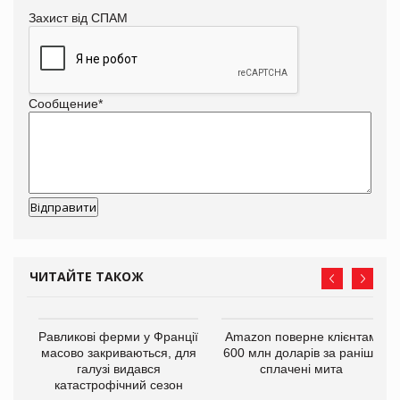
Захист від СПАМ
Сообщение
*
ЧИТАЙТЕ ТАКОЖ
і
Равликові ферми у Франції
Amazon поверне клієнтам
масово закриваються, для
600 млн доларів за раніше
галузі видався
сплачені мита
катастрофічний сезон