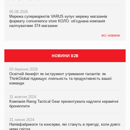
PrivateLabel&FMCG Master 2026
05.08.2026
05.08.2026
Мережа супермаркетів VARUS купує мережу магазинів
04.08.2026
Adidas витратила понад $1 млрд на маркетинг за квартал
формату convenience store КОЛО: об’єднана компанія
Через атаку РФ у Дніпрі пошкоджено склад шоколаду
налічуватиме 374 магазини
Millennium
всі новини
НОВИНИ B2B
03 березня 2026
Освітній бенефіт як інструмент утримання талантів: як
ThinkGlobal підвищує лояльність та продуктивність вашої
команди
31 жовтня 2024
Компанія Rarog Tactical Gear презентувала надлегкі керамічні
бронеплити
31 липня 2024
Напівфабрикати та консерви, які стануть в пригоді, коли довго
нема світла