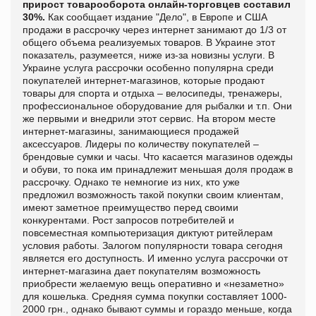
прирост товарооборота онлайн-торговцев составил
30%.
Как сообщает издание "Дело", в Европе и США
продажи в рассрочку через интернет занимают до 1/3 от
общего объема реализуемых товаров. В Украине этот
показатель, разумеется, ниже из-за новизны услуги. В
Украине услуга рассрочки особенно популярна среди
покупателей интернет-магазинов, которые продают
товары для спорта и отдыха – велосипеды, тренажеры,
профессиональное оборудование для рыбалки и т.п. Они
же первыми и внедрили этот сервис. На втором месте
интернет-магазины, занимающиеся продажей
аксессуаров. Лидеры по количеству покупателей –
брендовые сумки и часы. Что касается магазинов одежды
и обуви, то пока им принадлежит меньшая доля продаж в
рассрочку. Однако те немногие из них, кто уже
предложил возможность такой покупки своим клиентам,
имеют заметное преимущество перед своими
конкурентами. Рост запросов потребителей и
повсеместная компьютеризация диктуют ритейлерам
условия работы. Залогом популярности товара сегодня
является его доступность. И именно услуга рассрочки от
интернет-магазина дает покупателям возможность
приобрести желаемую вещь оперативно и «незаметно»
для кошелька. Средняя сумма покупки составляет 1000-
2000 грн., однако бывают суммы и гораздо меньше, когда