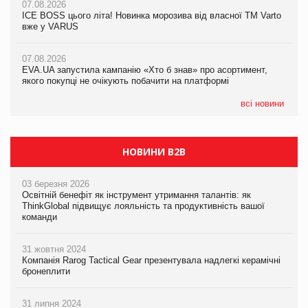
07.08.2026
Продажі Hugo Boss впали на 9%
ICE BOSS цього літа! Новинка морозива від власної ТМ Varto
06.08.2026
вже у VARUS
Смачна новинка для хвостатих: у VARUS з’явилися паучі
07.08.2026
Varto Paw expert від власної ТМ Varto!
Франція заборонила рекламні дзвінки без згоди клієнтів
07.08.2026
EVA.UA запустила кампанію «Хто б знав» про асортимент,
05.08.2026
якого покупці не очікують побачити на платформі
Мережа супермаркетів VARUS купує мережу магазинів
формату convenience store КОЛО: об’єднана компанія
налічуватиме 374 магазини
всі новини
НОВИНИ B2B
03 березня 2026
Освітній бенефіт як інструмент утримання талантів: як
ThinkGlobal підвищує лояльність та продуктивність вашої
команди
31 жовтня 2024
Компанія Rarog Tactical Gear презентувала надлегкі керамічні
бронеплити
31 липня 2024