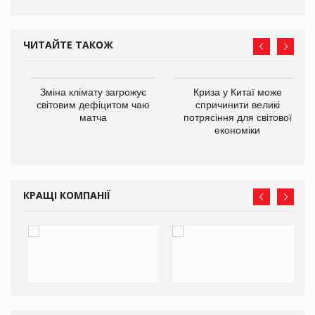
ЧИТАЙТЕ ТАКОЖ
Зміна клімату загрожує
Криза у Китаї може
ne
світовим дефіцитом чаю
спричинити великі
матча
потрясіння для світової
економіки
КРАЩІ КОМПАНІЇ