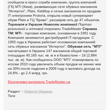
сообщили в пресс-службе компании, группа компаний
(ГК) MTI (Киев), развивающая сети обувных магазинов
"Интертоп", Plato, Kidditop и сетью магазинов по продаже
IT-электроники Protoria, открыла
новый супермаркет
обуви Plato в ТЦ "Браво", расширив сеть до 47 объектов.
Торговля в Украине
Новости компаний
Портал
розничной и оптовой торговли TradeMaster
Справка
ТМ:
MTI
- торговая компания, основанная в 1991 году.
Компания занимается дистрибуцией IT-продукции. С
1993 года в Украине работает основанная компанией
сеть обувных магазинов "Интертоп".
Обувная сеть "MTI"
насчитывает в Украине 147 магазинов общей торговой
площадью 40,165 тыс. кв. м и в Казахстане – 16 (2,884
тыс. кв. м). Как сообщалось ООО "MTI" планировала по
итогам 2010 года увеличить объем продаж не менее чем
на 30% после падения в 2009 году и валового дохода на
24,8% - до 2,4 млрд. грн.
Ексклюзивні матеріали TradeMaster.ua
Раздел:
>
Новости Украины
Теги: