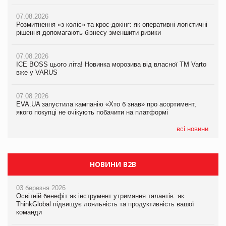
вже у VARUS
07.08.2026
07.08.2026
Розмитнення «з коліс» та крос-докінг: як оперативні логістичні
07.08.2026
Kraft Heinz скоротила збиток у першому півріччі
рішення допомагають бізнесу зменшити ризики
EVA.UA запустила кампанію «Хто б знав» про асортимент,
якого покупці не очікують побачити на платформі
07.08.2026
07.08.2026
Продажі Hugo Boss впали на 9%
ICE BOSS цього літа! Новинка морозива від власної ТМ Varto
06.08.2026
вже у VARUS
Смачна новинка для хвостатих: у VARUS з’явилися паучі
07.08.2026
Varto Paw expert від власної ТМ Varto!
Франція заборонила рекламні дзвінки без згоди клієнтів
07.08.2026
EVA.UA запустила кампанію «Хто б знав» про асортимент,
05.08.2026
якого покупці не очікують побачити на платформі
Мережа супермаркетів VARUS купує мережу магазинів
формату convenience store КОЛО: об’єднана компанія
налічуватиме 374 магазини
всі новини
НОВИНИ B2B
03 березня 2026
Освітній бенефіт як інструмент утримання талантів: як
ThinkGlobal підвищує лояльність та продуктивність вашої
команди