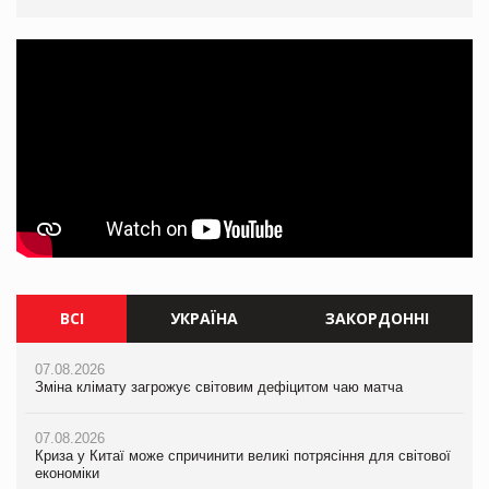
ВСІ
УКРАЇНА
ЗАКОРДОННІ
07.08.2026
07.08.2026
07.08.2026
Зміна клімату загрожує світовим дефіцитом чаю матча
Розмитнення «з коліс» та крос-докінг: як оперативні логістичні
Зміна клімату загрожує світовим дефіцитом чаю матча
рішення допомагають бізнесу зменшити ризики
07.08.2026
07.08.2026
Криза у Китаї може спричинити великі потрясіння для світової
07.08.2026
Криза у Китаї може спричинити великі потрясіння для світової
економіки
ICE BOSS цього літа! Новинка морозива від власної ТМ Varto
економіки