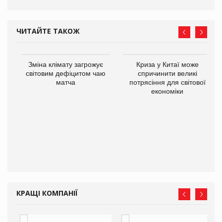
ЧИТАЙТЕ ТАКОЖ
Зміна клімату загрожує
Криза у Китаї може
ne
світовим дефіцитом чаю
спричинити великі
матча
потрясіння для світової
економіки
КРАЩІ КОМПАНІЇ