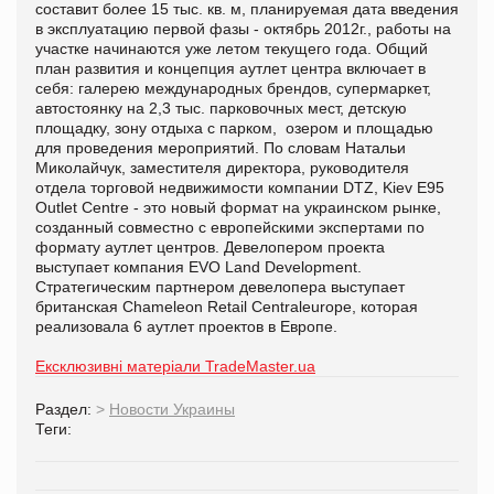
составит более 15 тыс. кв. м, планируемая дата введения
в эксплуатацию первой фазы - октябрь 2012г., работы на
участке начинаются уже летом текущего года. Общий
план развития и концепция аутлет центра включает в
себя: галерею международных брендов, супермаркет,
автостоянку на 2,3 тыс. парковочных мест, детскую
площадку, зону отдыха с парком, озером и площадью
для проведения мероприятий. По словам Натальи
Миколайчук, заместителя директора, руководителя
отдела торговой недвижимости компании DTZ, Kiev Е95
Outlet Centre - это новый формат на украинском рынке,
созданный совместно с европейскими экспертами по
формату аутлет центров. Девелопером проекта
выступает компания
EVO
Land
Development
.
Стратегическим партнером девелопера выступает
британская
Chameleon
Retail
Centraleurope
, которая
реализовала 6 аутлет проектов в Европе.
Ексклюзивні матеріали TradeMaster.ua
Раздел:
>
Новости Украины
Теги: