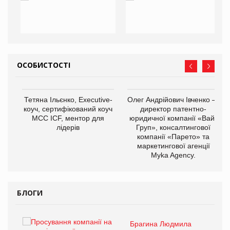
ОСОБИСТОСТІ
,
Тетяна Ільєнко, Executive-
Олег Андрійович Івченко —
ОВ
коуч, сертифікований коуч
директор патентно-
МСС ICF, ментор для
юридичної компанії «Вайз
лідерів
Груп», консалтингової
компанії «Парето» та
маркетингової агенції
Myka Agency.
БЛОГИ
Брагина Людмила