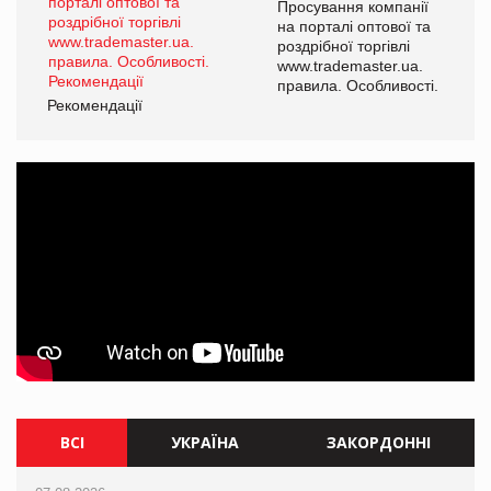
ї
Просування компанії
а
на порталі оптової та
роздрібної торгівлі
www.trademaster.ua.
і.
правила. Особливості.
Рекомендації
Ре
ВСІ
УКРАЇНА
ЗАКОРДОННІ