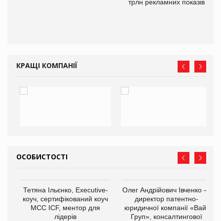
трлн рекламних показів
КРАЩІ КОМПАНІЇ
ОСОБИСТОСТІ
,
Тетяна Ільєнко, Executive-
Олег Андрійович Івченко —
ОВ
коуч, сертифікований коуч
директор патентно-
МСС ICF, ментор для
юридичної компанії «Вайз
лідерів
Груп», консалтингової