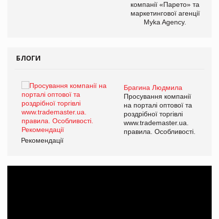
компанії «Парето» та
маркетингової агенції
Myka Agency.
БЛОГИ
Брагина Людмила
ї
Просування компанії
а
на порталі оптової та
роздрібної торгівлі
www.trademaster.ua.
і.
правила. Особливості.
Рекомендації
Ре