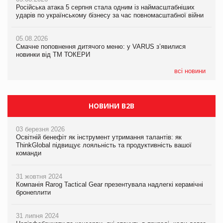
Російська атака 5 серпня стала одним із наймасштабніших
Сергій Лісунов про заморожені хлібобулочні вироби на
ударів по українському бізнесу за час повномасштабної війни
PrivateLabel&FMCG Master 2026
05.08.2026
AstraZeneca обговорює найбільшу угоду десятиліття
05.08.2026
04.08.2026
Смачне поповнення дитячого меню: у VARUS з’явилися
Через атаку РФ у Дніпрі пошкоджено склад шоколаду
новинки від ТМ ТОКЕРИ
Millennium
всі новини
НОВИНИ B2B
03 березня 2026
Освітній бенефіт як інструмент утримання талантів: як
ThinkGlobal підвищує лояльність та продуктивність вашої
команди
31 жовтня 2024
Компанія Rarog Tactical Gear презентувала надлегкі керамічні
бронеплити
31 липня 2024