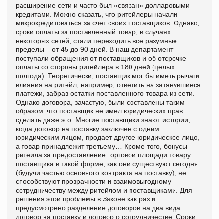
расширение сети и часто был «связан» долларовыми
кредитами. Можно сказать, что ритейлеры начали
микрокредитоваться за счет своих поставщиков. Однако,
сроки оплаты за поставленный товар, в случаях
некоторых сетей, стали переходить все разумные
пределы – от 45 до 90 дней. В наш департамент
поступали обращения от поставщиков и об отсрочке
оплаты со стороны ритейлера в 180 дней (целых
полгода). Теоретически, поставщик мог бы иметь рычаги
влияния на ритейл, например, ответить на затянувшиеся
платежи, забрав остатки поставленного товара из сети.
Однако договора, зачастую, были составлены таким
образом, что поставщик не имел юридических прав
сделать даже это. Многие поставщики знают истории,
когда договор на поставку заключен с одним
юридическим лицом, продает другое юридическое лицо,
а товар принадлежит третьему… Кроме того, бонусы
ритейла за предоставление торговой площади товару
поставщика в такой форме, как они существуют сегодня
(будучи частью основного контракта на поставку), не
способствуют прозрачности и взаимовыгодному
сотрудничеству между ритейлом и поставщиками. Для
решения этой проблемы в Законе как раз и
предусмотрено разделение договоров на два вида:
договор на поставку и договор о сотрудничестве. Сроки