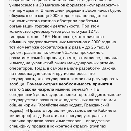
универсамов и 20 магазинов форматов «супермаркет» и
«гипермаркет». В нынешней редакции Закон начал бурно
обсуждаться в конце 2008 года, когда последствия
экономического кризиса обострили проблемы
организации торговой деятельности. При этом
количество супермаркетов достигло уже 1273,
гипермаркетов – 169. Интересно, что количество
обычных продовольственных магазинов с 2000 года на
тот момент уже сократилось в 2 раза – до 26 тыс. В
целом, развитие положений Закона проходило с
развитием самой торговли, на что, в том числе, повлиял
и выход на украинский рынок международных ритейл-
операторов. Тогда, в самом начале разработки Закона,
на повестке дня стояли другие вопросы: что
регулировать, как регулировать и стоит ли регулировать
вообще.
Почему острая необходимость принятия
этого Закона назрела именно сейчас?
- На
сегодняшний день осуществление торговой деятельности
регулируется в разных законодательных актах: это или
общие нормы (Хозяйственных кодекс, Гражданский
кодекс), «Правила торговли» (постановление Кабинета
министров) и т.д. Все эти акты регулируют разные
правила продажи различных товаров – определяют
специфику продаж в конкретной отрасли (группах