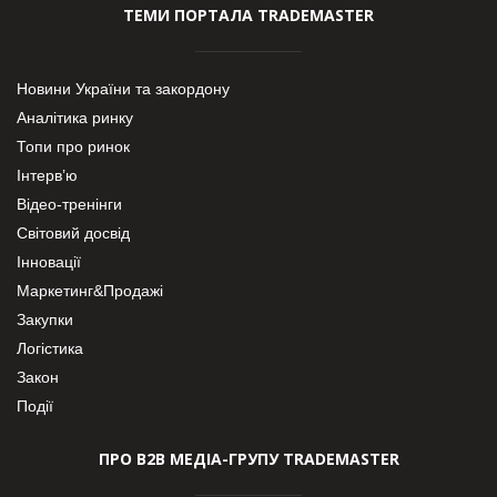
ТЕМИ ПОРТАЛА TRADEMASTER
Новини України та закордону
Аналітика ринку
Топи про ринок
Інтерв’ю
Відео-тренінги
Світовий досвід
Інновації
Маркетинг&Продажі
Закупки
Логістика
Закон
Події
ПРО В2В МЕДІА-ГРУПУ TRADEMASTER