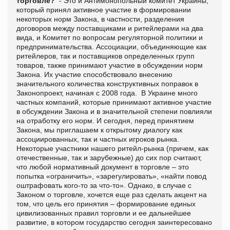
торговле?
- Это и Антимонопольный комитет Украины,
который принял активное участие в формировании
некоторых норм Закона, в частности, разделения
договоров между поставщиками и ритейлерами на два
вида, и Комитет по вопросам регуляторной политики и
предпринимательства. Ассоциации, объединяющие как
ритейлеров, так и поставщиков определенных групп
товаров, также принимают участие в обсуждении норм
Закона. Их участие способствовало внесению
значительного количества конструктивных поправок в
Законопроект, начиная с 2008 года. В Украине много
частных компаний, которые принимают активное участие
в обсуждении Закона и в значительной степени повлияли
на отработку его норм. И сегодня, перед принятием
Закона, мы приглашаем к открытому диалогу как
ассоциированных, так и частных игроков рынка.
Некоторые участники нашего ритейл-рынка (причем, как
отечественные, так и зарубежные) до сих пор считают,
что любой нормативный документ в торговле – это
попытка «ограничить», «зарегулировать», «найти повод
оштрафовать кого-то за что-то». Однако, в случае с
Законом о торговле, хочется еще раз сделать акцент на
том, что цель его принятия – формирование единых
цивилизованных правил торговли и ее дальнейшее
развитие, в котором государство сегодня заинтересовано