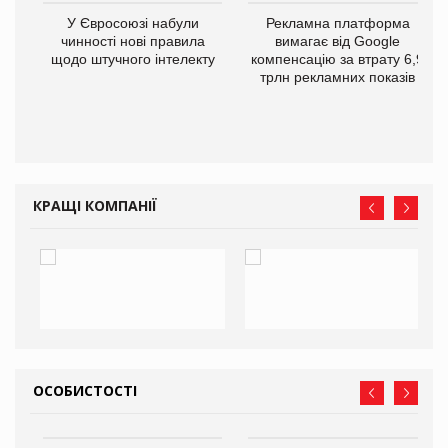
У Євросоюзі набули
Рекламна платформа
го
чинності нові правила
вимагає від Google
щодо штучного інтелекту
компенсацію за втрату 6,9
трлн рекламних показів
КРАЩІ КОМПАНІЇ
ОСОБИСТОСТІ