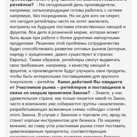
ритейлом?
- На сегодняшний день производители,
например, сельхозпродукции готовы работать с сетями
напрямую, без посредников. Но ни для кого не секрет,
что сегодня ритейлеры часто не хотят заключать
контракты на будущие поставки отечественных овощей и
фруктов. Все дело в розничной марже, которая может
быть выше при работе с более дорогими импортными
продуктами. Решению этой проблемы сотрудничества
будет способствовать развитие оптовых рынков (которые,
наряду с аукционами, давно существуют в странах
Европы). Таким образом, ритейлеры смогут выдвигать
свои требования, например, к качеству овощей и
фруктов, а производители будут улучшать свои продукты,
чтобы быть интересными поставщиками для крупного
покупателя – ритейла.
Каких действий Вы ожидаете
от Участников рынка – ритейлеров и поставщиков в
связи со скорым принятием Закона?
- Знаете, у нас
удивительная страна: как только пишется какой-то Закон,
часто в компаниях уже собираются группы «аналитиков»,
разрабатывающих возможные схемы «обхода» статей
этого Закона. В случае с Законом о торговле это, вряд ли,
станет хороши инструментом для бизнеса. По нашему
мнению, во главу угла участникам рынка стоит поставить
цивилизованные приоритеты, соответствующие
качественно новому этапу развития торгового бизнеса –