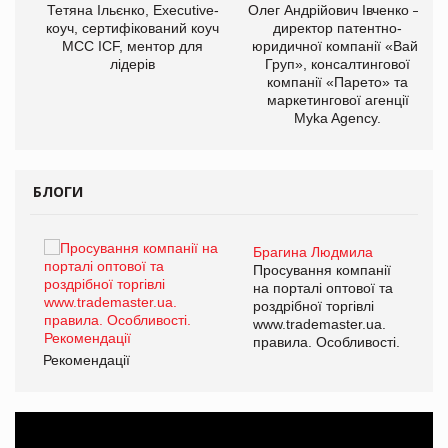
,
Тетяна Ільєнко, Executive-
Олег Андрійович Івченко —
ОВ
коуч, сертифікований коуч
директор патентно-
МСС ICF, ментор для
юридичної компанії «Вайз
лідерів
Груп», консалтингової
компанії «Парето» та
маркетингової агенції
Myka Agency.
БЛОГИ
Брагина Людмила
ї
Просування компанії
а
на порталі оптової та
роздрібної торгівлі
www.trademaster.ua.
і.
правила. Особливості.
Рекомендації
Ре