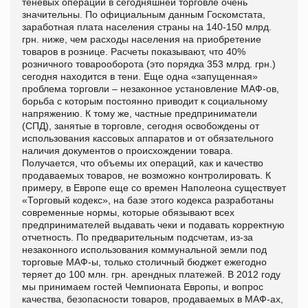
теневых операций в сегодняшней торговле очень
значительны. По официальным данным Госкомстата,
заработная плата населения страны на 140-150 млрд.
грн. ниже, чем расходы населения на приобретение
товаров в рознице. Расчеты показывают, что 40%
розничного товарооборота (это порядка 353 млрд. грн.)
сегодня находится в тени. Еще одна «запущенная»
проблема торговли – незаконное установление МАФ-ов,
борьба с которым постоянно приводит к социальному
напряжению. К тому же, частные предприниматели
(СПД), занятые в торговле, сегодня освобождены от
использования кассовых аппаратов и от обязательного
наличия документов о происхождении товара.
Получается, что объемы их операций, как и качество
продаваемых товаров, не возможно контролировать. К
примеру, в Европе еще со времен Наполеона существует
«Торговый кодекс», на базе этого кодекса разработаны
современные нормы, которые обязывают всех
предпринимателей выдавать чеки и подавать корректную
отчетность. По предварительным подсчетам, из-за
незаконного использования коммунальной земли под
торговые МАФ-ы, только столичный бюджет ежегодно
теряет до 100 млн. грн. арендных платежей. В 2012 году
мы принимаем гостей Чемпионата Европы, и вопрос
качества, безопасности товаров, продаваемых в МАФ-ах,