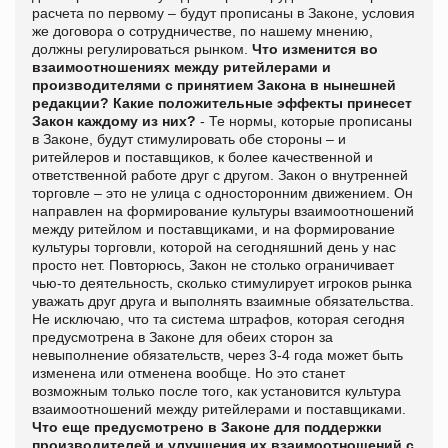
расчета по первому – будут прописаны в Законе, условия
же договора о сотрудничестве, по нашему мнению,
должны регулироваться рынком.
Что изменится во
взаимоотношениях между ритейлерами и
производителями с принятием Закона в нынешней
редакции? Какие положительные эффекты принесет
Закон каждому из них?
- Те нормы, которые прописаны
в Законе, будут стимулировать обе стороны – и
ритейлеров и поставщиков, к более качественной и
ответственной работе друг с другом. Закон о внутренней
торговле – это не улица с односторонним движением. Он
направлен на формирование культуры взаимоотношений
между ритейлом и поставщиками, и на формирование
культуры торговли, которой на сегодняшний день у нас
просто нет. Повторюсь, Закон не столько ограничивает
чью-то деятельность, сколько стимулирует игроков рынка
уважать друг друга и выполнять взаимные обязательства.
Не исключаю, что та система штрафов, которая сегодня
предусмотрена в Законе для обеих сторон за
невыполнение обязательств, через 3-4 года может быть
изменена или отменена вообще. Но это станет
возможным только после того, как установится культура
взаимоотношений между ритейлерами и поставщиками.
Что еще предусмотрено в Законе для поддержки
производителей и улучшения их взаимоотношений с