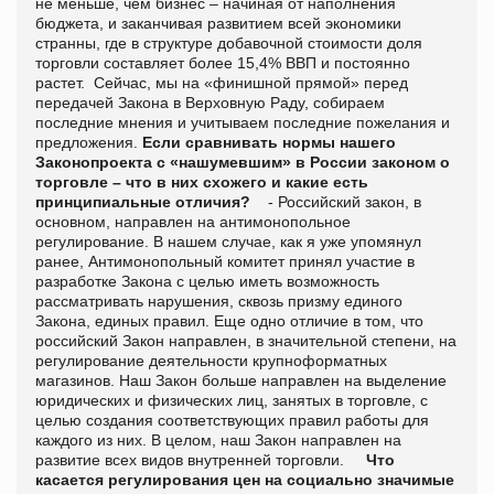
не меньше, чем бизнес – начиная от наполнения
бюджета, и заканчивая развитием всей экономики
странны, где в структуре добавочной стоимости доля
торговли составляет более 15,4% ВВП и постоянно
растет. Сейчас, мы на «финишной прямой» перед
передачей Закона в Верховную Раду, собираем
последние мнения и учитываем последние пожелания и
предложения.
Если сравнивать нормы нашего
Законопроекта с «нашумевшим» в России законом о
торговле – что в них схожего и какие есть
принципиальные отличия?
- Российский закон, в
основном, направлен на антимонопольное
регулирование. В нашем случае, как я уже упомянул
ранее, Антимонопольный комитет принял участие в
разработке Закона с целью иметь возможность
рассматривать нарушения, сквозь призму единого
Закона, единых правил. Еще одно отличие в том, что
российский Закон направлен, в значительной степени, на
регулирование деятельности крупноформатных
магазинов. Наш Закон больше направлен на выделение
юридических и физических лиц, занятых в торговле, с
целью создания соответствующих правил работы для
каждого из них. В целом, наш Закон направлен на
развитие всех видов внутренней торговли.
Что
касается регулирования цен на социально значимые