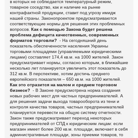
в которых не соблюдается температурный режим,
товарное соседство, как и наличие на рынке
контрафактной продукции, ставит под угрозу имидж
нашей страны. Законопроектом предусматриваются
соответствующие нормы для решения этих проблемных
вопросов.
Как с помощью Закона будет решена
проблема дефицита качественных, современных
форматов торговли?
- На сегодняшний день
показатель обеспеченности населения Украины
торговыми площадями (управляемыми юридическими
лицами) составляет 174,4 кв.м. на 1000 жителей. Закон
предусматривает нормы, согласно которым, в ближайшие
несколько лет планируется увеличить этот показатель до
312 кв.м. В перспективе, хотим достичь среднего
европейского показателя – 650 кв.м. на 1000 жителей.
Как это отразится на малом и среднем торговом
бизнесе?
- В Законе предусмотрена норма создания
новых рабочих мест для частных предпринимателей. А
для решения задачи выхода товарооборота из тени и
контроля качества товаров, частных предпринимателей
планируется перевести на общую систему отчетности.
Закон также предусматривает переход некоторых
предпринимателей от СПД к юридическим лицам: если
магазин имеет более 200 кв.м. площади, включает в себя
административные площади, зоны приемки товаров, то