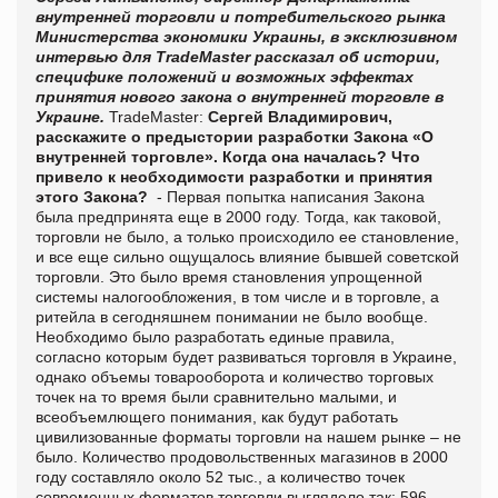
внутренней торговли и потребительского рынка
Министерства экономики Украины, в эксклюзивном
интервью для TradeMaster рассказал об истории,
специфике положений и возможных эффектах
принятия нового закона о внутренней торговле в
Украине.
TradeMaster:
Сергей Владимирович,
расскажите о предыстории разработки Закона «О
внутренней торговле». Когда она началась? Что
привело к необходимости разработки и принятия
этого Закона?
- Первая попытка написания Закона
была предпринята еще в 2000 году. Тогда, как таковой,
торговли не было, а только происходило ее становление,
и все еще сильно ощущалось влияние бывшей советской
торговли. Это было время становления упрощенной
системы налогообложения, в том числе и в торговле, а
ритейла в сегодняшнем понимании не было вообще.
Необходимо было разработать единые правила,
согласно которым будет развиваться торговля в Украине,
однако объемы товарооборота и количество торговых
точек на то время были сравнительно малыми, и
всеобъемлющего понимания, как будут работать
цивилизованные форматы торговли на нашем рынке – не
было. Количество продовольственных магазинов в 2000
году составляло около 52 тыс., а количество точек
современных форматов торговли выглядело так: 596