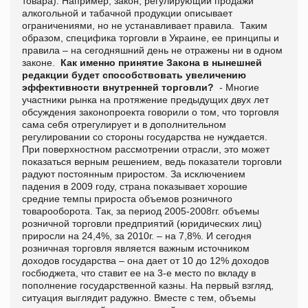
товара). Например, закон, регулирующий продажи
алкогольной и табачной продукции описывает
ограничениями, но не устанавливает правила. Таким
образом, специфика торговли в Украине, ее принципы и
правила – на сегодняшний день не отражены ни в одном
законе.
Как именно принятие Закона в нынешней
редакции будет способствовать увеличению
эффективности внутренней торговли?
- Многие
участники рынка на протяжение предыдущих двух лет
обсуждения законопроекта говорили о том, что торговля
сама себя отрегулирует и в дополнительном
регулировании со стороны государства не нуждается.
При поверхностном рассмотрении отрасли, это может
показаться верным решением, ведь показатели торговли
радуют постоянным приростом. За исключением
падения в 2009 году, страна показывает хорошие
средние темпы прироста объемов розничного
товарооборота. Так, за период 2005-2008гг. объемы
розничной торговли предприятий (юридических лиц)
приросли на 24,4%, за 2010г. – на 7,8%. И сегодня
розничная торговля является важным источником
доходов государства – она дает от 10 до 12% доходов
госбюджета, что ставит ее на 3-е место по вкладу в
пополнение государственной казны. На первый взгляд,
ситуация выглядит радужно. Вместе с тем, объемы