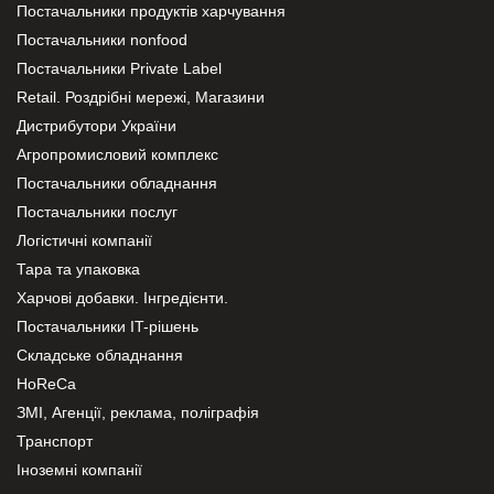
Постачальники продуктів харчування
Постачальники nonfood
Постачальники Private Label
Retail. Роздрібні мережі, Магазини
Дистрибутори України
Агропромисловий комплекс
Постачальники обладнання
Постачальники послуг
Логістичні компанії
Тара та упаковка
Харчові добавки. Інгредієнти.
Постачальники IT-рішень
Складське обладнання
HoReCa
ЗМІ, Агенції, реклама, поліграфія
Транспорт
Іноземні компанії