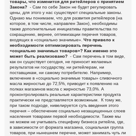
товары, что изменится для ритейлеров с принятием
Закона?
- Сам по себе Закон не будет регулировать
цены, для этого у нас существуют специальные законы.
Однако мы понимаем, что для развития ритейлеров (на
которое, в том числе, направлен Закон), необходимы
также дополнительные инициативы правительства по
сокращению, вернее, оптимизации перечня товаров,
входящих в «социально значимые».
Что привело к
необходимости оптимизировать перечень
«социально значимых товаров»? Как именно это
может быть реализовано?
- Сам перечень в том виде,
как он существует сегодня, не приносит желаемых
результатов ни государству, ни ритейлерам, ни
поставщикам, ни самому потребителю. Например,
включение в «социально значимые товары» сливочного
масла жирностью до 72,5%, приводит к появлению на
полках магазинов масла с жирностью 73,0%. А
проконтролировать реальные характеристики продукта
практически не представляется возможным. К тому же,
при таком подходе, нивелируется суть введения этого
перечня – обеспечение социально незащищенных слоев
населения товарами первой необходимости. Также мы
не можем не учитывать специфику бизнеса ритейла, где,
в зависимости от формата магазина, социальная группа
товаров, при нынешнем перечне, может занимать чуть ли