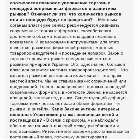
соотносится плановое увеличение торговых
площадей современных форматов с развитием
рынков? Означает ли это, что количество рынков
или их площади будут сокращаться?
- Местным
органам власти уже сейчас рекомендуется развивать
современные торговые форматы, способствовать
достижению объема торговых площадей планового
показателя. И возможными инструментами для этого
являются: развитие фирменной розницы местных
товаропроизводителей и проведение ярмарок. Закон о
торговле предусматривает специальные статьи о
развитии ярмарок в Украине. Это, однозначно, большой
плюс для развития местных товаропроизводителей. Что
касается развития рынков или их закрытия – это право
местной власти. Мы не ставим никаких ограничений или
предписаний. То есть наращивание торговых площадей
современных форматов, в контексте Закона, не касается
площадей, занятых под рынки. Существующий дефицит
торговых точек позволяет расти обоим форматам – и
рынкам, и ритейлу.
Как в Законе учтены интересы
основных Участников рынка: розничных сетей и
поставщиков?
- В связи с кризисом, мы наблюдали
обострение взаимоотношений между ритейлерами и
поставщиками. Ритейл не мог вовремя рассчитываться за
поставленный товар, поскольку инвестировал в