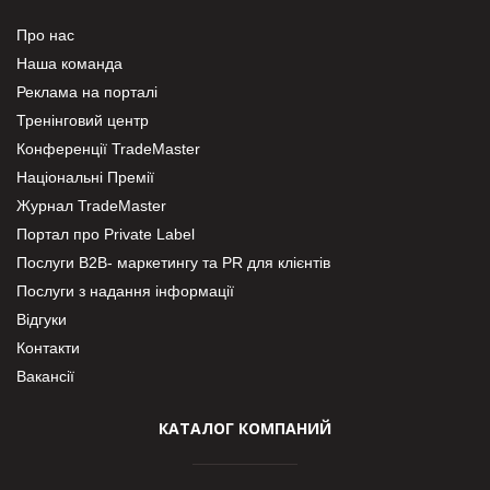
Про нас
Наша команда
Реклама на порталі
Тренінговий центр
Конференції TradeMaster
Національні Премії
Журнал TradeMaster
Портал про Private Label
Послуги В2В- маркетингу та PR для клієнтів
Послуги з надання інформації
Відгуки
Контакти
Вакансії
КАТАЛОГ КОМПАНИЙ