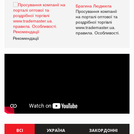
Брагина Людмила
ї
Просування компанії
а
на порталі оптової та
роздрібної торгівлі
www.trademaster.ua.
і.
правила. Особливості.
Рекомендації
Ре
ВСІ
УКРАЇНА
ЗАКОРДОННІ