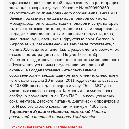
украинских производителей подал заявку на регистрацию
знака для товаров и услуг в Украине № m200909850
относительно комбинированного обозначения "Без ГМО".
Заявка подавалась на два класса товаров согласно
Международной классификации товаров и услуг, которые
включают детское питание, минеральные и газированные
воды, диетические напитки и пищевые продукты, пиво,
квас, лимонады, овощные и фруктовые соки. Согласно
информации, размещенной на веб-сайте Укрпатента, 9
июня 2010 года компания была уведомлена о возможном
отказе в регистрации знака. Но уже 14 сентября
Укрпатент выдал заключение о соответствии заявленного
обозначения условиям предоставления правовой
охраны, а Госдепартамент интеллектуальной
собственности утвердил данное заключение, следствием
чего стала выдача 10 января 2011 года свидетельства за
№ 133385 на знак для товаров и услуг "Без ГМО" для
указанных классов товаров. Компания получила право
свободно размещать знак "Без ГМО" на всех упаковках
сока, нектара, детского питания, диетических продуктов и
пр. И все это стоило компании, минимум, 4385 грн.
Торговля в Украине
Новости компаний
Портал
розничной и оптовой торговли TradeMaster
Ексклюзивні матеріали TradeMaster.ua