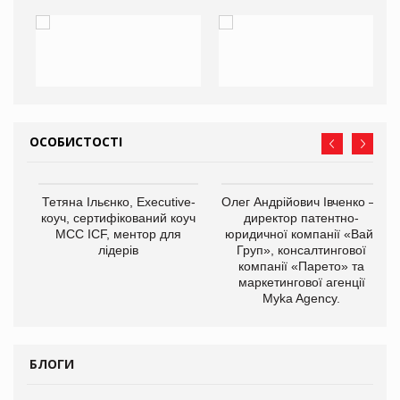
ОСОБИСТОСТІ
,
Тетяна Ільєнко, Executive-
Олег Андрійович Івченко —
ОВ
коуч, сертифікований коуч
директор патентно-
МСС ICF, ментор для
юридичної компанії «Вайз
лідерів
Груп», консалтингової
компанії «Парето» та
маркетингової агенції
Myka Agency.
БЛОГИ