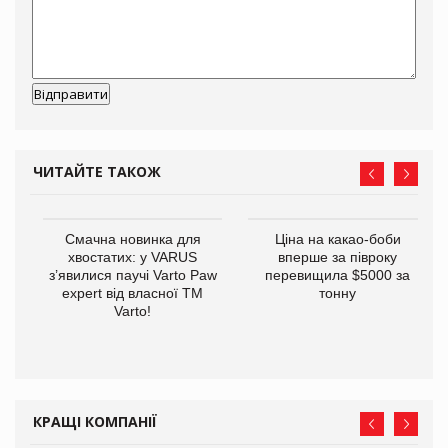
ЧИТАЙТЕ ТАКОЖ
у
Смачна новинка для
Ціна на какао-боби
хвостатих: у VARUS
вперше за півроку
з’явилися паучі Varto Paw
перевищила $5000 за
expert від власної ТМ
тонну
Varto!
КРАЩІ КОМПАНІЇ