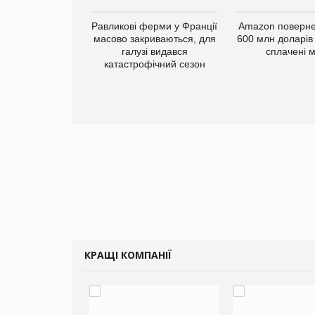
ку РФ у Дніпрі
Равликові ферми у Франції
Amazon поверне
жено склад
масово закриваються, для
600 млн доларів
у Millennium
галузі видався
сплачені 
катастрофічний сезон
КРАЩІ КОМПАНІЇ