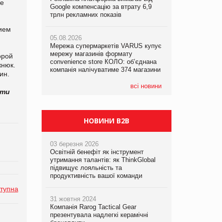
ие
Google компенсацію за втрату 6,9
Google компенсацію за втрату 6,9
трлн рекламних показів
трлн рекламних показів
05.08.2026
нием
Сергій Лісунов про заморожені
05.08.2026
05.08.2026
хлібобулочні вироби на
Мережа супермаркетів VARUS купує
Adidas витратила понад $1 млрд на
PrivateLabel&FMCG Master 2026
мережу магазинів формату
маркетинг за квартал
орой
convenience store КОЛО: об’єднана
жнюк.
компанія налічуватиме 374 магазини
04.08.2026
ин.
Через атаку РФ у Дніпрі пошкоджено
склад шоколаду Millennium
всі новини
сти
НОВИНИ B2B
03 березня 2026
Освітній бенефіт як інструмент
утримання талантів: як ThinkGlobal
підвищує лояльність та
продуктивність вашої команди
тупна
31 жовтня 2024
Компанія Rarog Tactical Gear
презентувала надлегкі керамічні