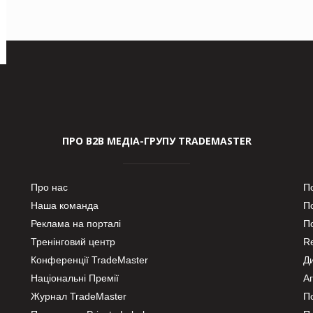
ПРО В2В МЕДІА-ГРУПУ TRADEMASTER
Про нас
П
Наша команда
П
Реклама на порталі
По
Тренінговий центр
Re
Конференції TradeMaster
Д
Національні Премії
А
Журнал TradeMaster
П