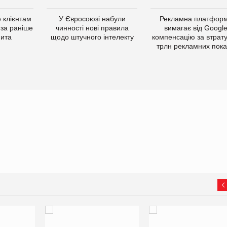
 клієнтам
У Євросоюзі набули
Рекламна платфор
 за раніше
чинності нові правила
вимагає від Googl
мита
щодо штучного інтелекту
компенсацію за втрату
трлн рекламних пока