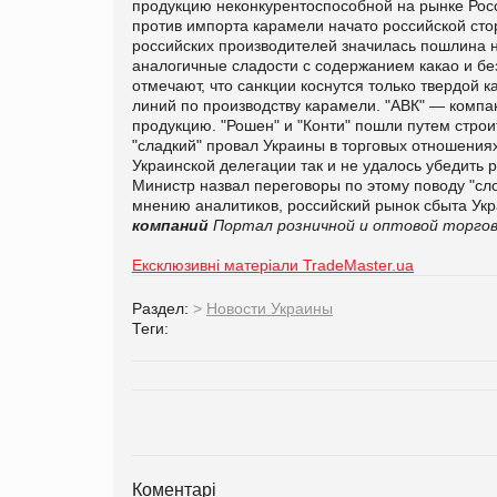
продукцию неконкурентоспособной на рынке Рос
против импорта карамели начато российской сто
российских производителей значилась пошлина н
аналогичные сладости с содержанием какао и бе
отмечают, что санкции коснутся только твердой 
линий по производству карамели. "АВК" — компани
продукцию. "Рошен" и "Конти" пошли путем строи
"сладкий" провал Украины в торговых отношения
Украинской делегации так и не удалось убедить 
Министр назвал переговоры по этому поводу "с
мнению аналитиков, российский рынок сбыта Укр
компаний
Портал розничной и оптовой торгов
Ексклюзивні матеріали TradeMaster.ua
Раздел:
>
Новости Украины
Теги:
Коментарі