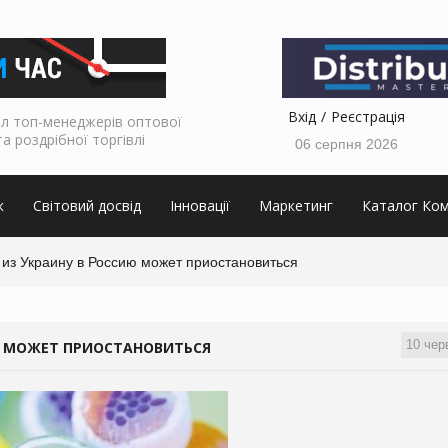
Вхід
Реєстрація
л топ-менеджерів оптової
та роздрібної торгівлі
06 серпня 2026
к
Світовий досвід
Інновації
Маркетинг
Каталог Ком
 из Украину в Россию может приостановиться
10 чер
Ю МОЖЕТ ПРИОСТАНОВИТЬСЯ