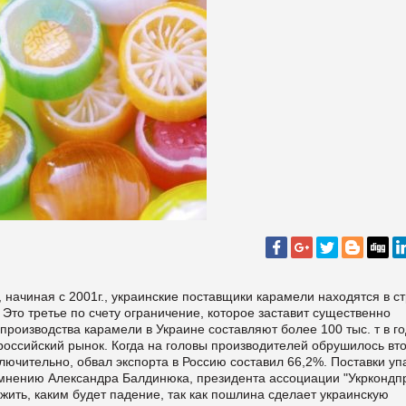
 начиная с 2001г., украинские поставщики карамели находятся в с
 Это третье по счету ограничение, которое заставит существенно
производства карамели в Украине составляют более 100 тыс. т в го
российский рынок. Когда на головы производителей обрушилось вт
ключительно, обвал экспорта в Россию составил 66,2%. Поставки уп
. По мнению Александра Балдинюка, президента ассоциации "Укркондп
ить, каким будет падение, так как пошлина сделает украинскую