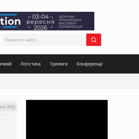
паній
Логістика
Тренінги
Конференції
вня 2011