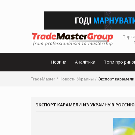
Порта
Новини
Аналітика
Топи про рино
TradeMaster
Новости Украины
Экспорт карамели
ЭКСПОРТ КАРАМЕЛИ ИЗ УКРАИНУ В РОССИ