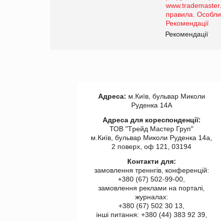
роздрібної торгівлі
www.trademaster.ua.
правила. Особливості.
ії
Рекомендації
Адреса:
м.Київ, бульвар Миколи
Руденка 14А
Адреса для кореспонденції:
ТОВ "Tрейд Мастер Груп"
м.Київ, бульвар Миколи Руденка 14а,
2 поверх, оф 121, 03194
Контакти для:
замовлення треннгів, конференцій:
+380 (67) 502-99-00,
замовлення реклами на порталі,
журналах:
+380 (67) 502 30 13,
інші питання: +380 (44) 383 92 39,