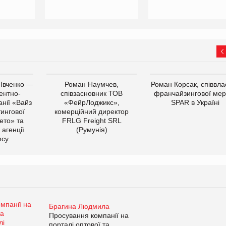
 Івченко —
Роман Наумчев,
Роман Корсак, співвла
ентно-
співзасновник ТОВ
франчайзингової мер
нії «Вайз
«ФейрЛоджикс»,
SPAR в Україні
тингової
комерційний директор
ето» та
FRLG Freight SRL
 агенції
(Румунія)
cy.
Брагина Людмила
Просування компанії на
порталі оптової та