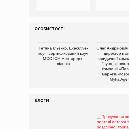
ОСОБИСТОСТІ
арас Ігорович,
Тетяна Ільєнко, Executive-
Олег Андрійович
иробництва ТОВ
коуч, сертифікований коуч
директор пат
Герчак"
МСС ICF, ментор для
юридичної компа
лідерів
Груп», консал
компанії «Пар
маркетингової
Myka Agen
БЛОГИ
Брагина Людмила
Просування компанії на
порталі оптової та