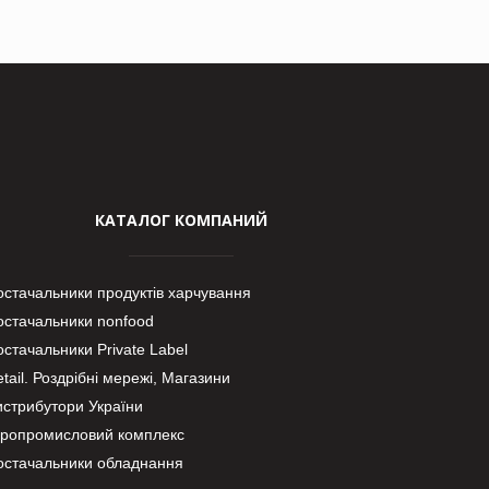
КАТАЛОГ КОМПАНИЙ
остачальники продуктів харчування
остачальники nonfood
стачальники Private Label
tail. Роздрібні мережі, Магазини
истрибутори України
гропромисловий комплекс
остачальники обладнання