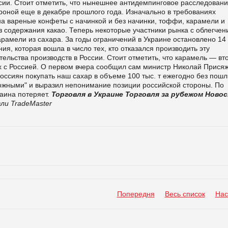
сии. Стоит отметить, что нынешнее антидемпинговое расследован
роной еще в декабре прошлого года. Изначально в требованиях
а вареные конфеты с начинкой и без начинки, тоффи, карамели и
з содержания какао. Теперь некоторые участники рынка с облегче
карамели из сахара. За годы ограничений в Украине остановлено 14
я, которая вошла в число тех, кто отказался производить эту
тельства производств в России. Стоит отметить, что карамель — вт
х с Россией. О первом вчера сообщил сам министр Николай Прися
россиян покупать наш сахар в объеме 100 тыс. т ежегодно без пошл
ложными" и выразил непонимание позиции российской стороны. По
аина потеряет.
Торговля в Украине
Торговля за рубежом
Ново
ли TradeMaster
Попередня
Весь список
Нас