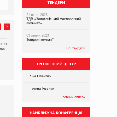
ТЕНДЕРИ
21 січня 2026
ТДВ «Золотоніський маслоробний
комбінат»
03 липня 2023
Тендери компанії
сник
Олексій Логачов-Михайлов
Яна Сараніна, директор
ежі
Файно маркет Директор
Всі тендери
компанії «УкраМарин»
департаменту з
виробництва
ТРЕНІНГОВИЙ ЦЕНТР
Яна Олентир
Тетяна Ільєнко
повний список
Брагина Людмила
Просування компанії на
НАЙБЛИЖЧА КОНФЕРЕНЦІЯ
порталі оптової та