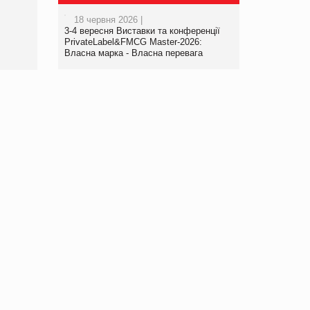
роздрібної торгівлі
18 червня 2026 |
www.trademaster.ua.
3-4 вересня Виставки та конференції
правила. Особливості.
PrivateLabel&FMCG Master-2026:
Власна марка - Власна перевага