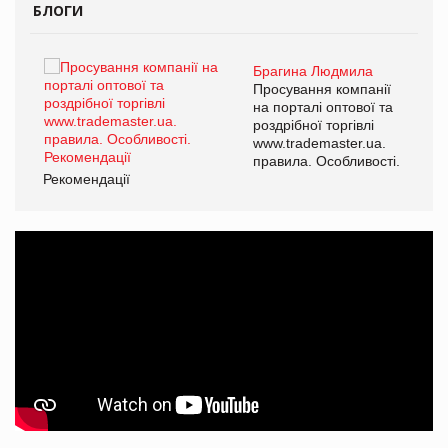
БЛОГИ
Брагина Людмила
ї
Просування компанії
а
на порталі оптової та
роздрібної торгівлі
www.trademaster.ua.
і.
правила. Особливості.
Рекомендації
Ре