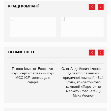
КРАЩІ КОМПАНІЇ
ОСОБИСТОСТІ
,
Тетяна Ільєнко, Executive-
Олег Андрійович Івченко —
ОВ
коуч, сертифікований коуч
директор патентно-
МСС ICF, ментор для
юридичної компанії «Вайз
лідерів
Груп», консалтингової
компанії «Парето» та
маркетингової агенції
Myka Agency.