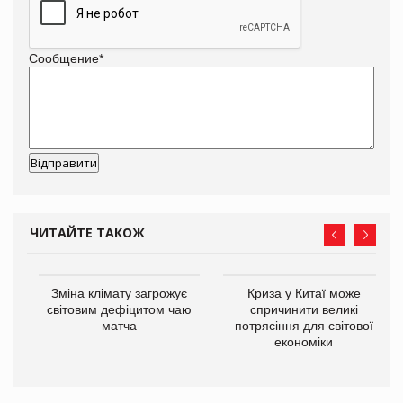
Сообщение
*
ЧИТАЙТЕ ТАКОЖ
Зміна клімату загрожує
Криза у Китаї може
ne
світовим дефіцитом чаю
спричинити великі
матча
потрясіння для світової
економіки