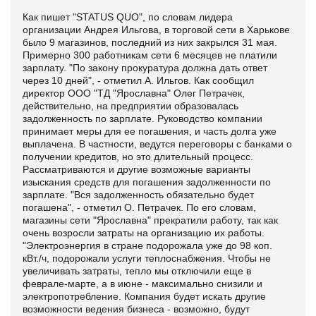
Как пишет
"STATUS QUO", по словам лидера
организации Андрея Ильгова, в торговой сети в Харькове
было 9 магазинов, последний из них закрылся 31 мая.
Примерно 300 работникам сети 6 месяцев не платили
зарплату. "По закону прокуратура должна дать ответ
через 10 дней", - отметил А. Ильгов. Как сообщил
директор ООО "ТД "Ярославна" Олег Петрачек,
действительно, на предприятии образовалась
задолженность по зарплате. Руководство компании
принимает меры для ее погашения, и часть долга уже
выплачена. В частности, ведутся переговоры с банками о
получении кредитов, но это длительный процесс.
Рассматриваются и другие возможные варианты
изыскания средств для погашения задолженности по
зарплате. "Вся задолженность обязательно будет
погашена", - отметил О. Петрачек. По его словам,
магазины сети "Ярославна" прекратили работу, так как
очень возросли затраты на организацию их работы.
"Электроэнергия в стране подорожала уже до 98 коп.
кВт./ч, подорожали услуги теплоснабжения. Чтобы не
увеличивать затраты, тепло мы отключили еще в
феврале-марте, а в июне - максимально снизили и
электропотребление. Компания будет искать другие
возможности ведения бизнеса - возможно, будут