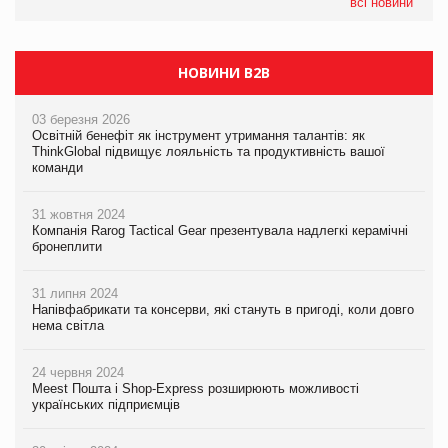
налічуватиме 374 магазини
всі новини
НОВИНИ B2B
03 березня 2026
Освітній бенефіт як інструмент утримання талантів: як
ThinkGlobal підвищує лояльність та продуктивність вашої
команди
31 жовтня 2024
Компанія Rarog Tactical Gear презентувала надлегкі керамічні
бронеплити
31 липня 2024
Напівфабрикати та консерви, які стануть в пригоді, коли довго
нема світла
24 червня 2024
Meest Пошта і Shop-Express розширюють можливості
українських підприємців