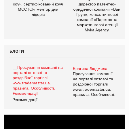
ОВ
коуч, сертифікований коуч
директор патентно-
МСС ICF, ментор для
юридичної компанії «Вайз
лідерів
Груп», консалтингової
компанії «Парето» та
маркетингової агенції
Myka Agency.
БЛОГИ
Брагина Людмила
ї
Просування компанії
а
на порталі оптової та
роздрібної торгівлі
www.trademaster.ua.
і.
правила. Особливості.
Рекомендації
Ре