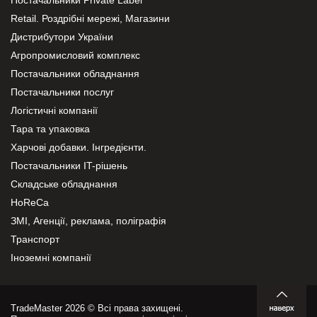
Retail. Роздрібні мережі, Магазини
Дистрибутори України
Агропромисловий комплекс
Постачальники обладнання
Постачальники послуг
Логістичні компанії
Тара та упаковка
Харчові добавки. Інгредієнти.
Постачальники IT-рішень
Складське обладнання
HoReCa
ЗМІ, Агенції, реклама, поліграфія
Транспорт
Іноземні компанії
TradeMaster 2026 © Всі права захищені.