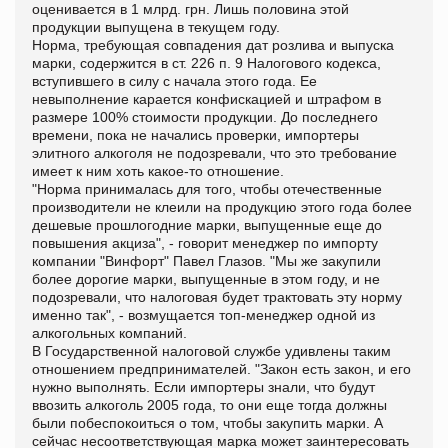
оценивается в 1 млрд. грн. Лишь половина этой
продукции выпущена в текущем году.
Норма, требующая совпадения дат розлива и выпуска
марки, содержится в ст. 226 п. 9 Налогового кодекса,
вступившего в силу с начала этого года. Ее
невыполнение карается конфискацией и штрафом в
размере 100% стоимости продукции. До последнего
времени, пока не начались проверки, импортеры
элитного алкоголя не подозревали, что это требование
имеет к ним хоть какое-то отношение.
"Норма принималась для того, чтобы отечественные
производители не клеили на продукцию этого года более
дешевые прошлогодние марки, выпущенные еще до
повышения акциза", - говорит менеджер по импорту
компании "Винфорт" Павел Глазов. "Мы же закупили
более дорогие марки, выпущенные в этом году, и не
подозревали, что налоговая будет трактовать эту норму
именно так", - возмущается топ-менеджер одной из
алкогольных компаний.
В Государственной налоговой службе удивлены таким
отношением предпринимателей. "Закон есть закон, и его
нужно выполнять. Если импортеры знали, что будут
ввозить алкоголь 2005 года, то они еще тогда должны
были побеспокоиться о том, чтобы закупить марки. А
сейчас несоответствующая марка может заинтересовать