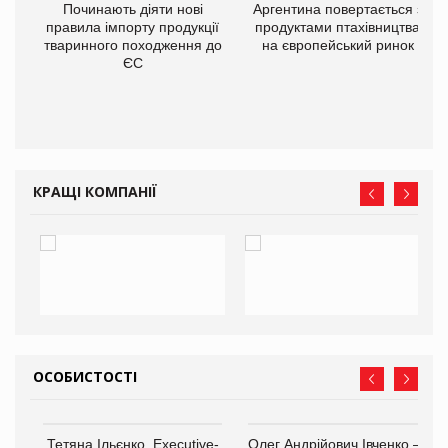
в
Починають діяти нові
Аргентина повертається з
правила імпорту продукції
продуктами птахівництва
тваринного походження до
на європейський ринок
О:
ЄС
КРАЩІ КОМПАНІЇ
ОСОБИСТОСТІ
,
Тетяна Ільєнко, Executive-
Олег Андрійович Івченко —