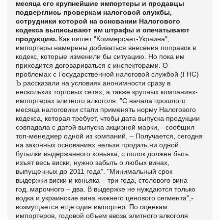
месяца его крупнейшие импортеры и продавцы
подверглись проверкам налоговой службы,
сотрудники которой на основании Налогового
кодекса выписывают им штрафы и опечатывают
продукцию.
Как пишет "
Коммерсант-Украина",
импортеры намерены добиваться внесения поправок в
кодекс, которые изменили бы ситуацию. Но пока им
приходится договариваться с инспекторами. О
проблемах с Государственной налоговой службой (ГНС)
Ъ рассказали на условиях анонимности сразу в
нескольких торговых сетях, а также крупных компаниях-
импортерах элитного алкоголя. "С начала прошлого
месяца налоговики стали применять норму Налогового
кодекса, которая требует, чтобы дата выпуска продукции
совпадала с датой выпуска акцизной марки, - сообщил
топ-менеджер одной из компаний. – Получается, сегодня
на законных основаниях нельзя продать ни одной
бутылки выдержанного коньяка, с полок должен быть
изъят весь виски, нужно забыть о любых винах,
выпущенных до 2011 года". "Минимальный срок
выдержки виски и коньяка – три года, столового вина -
год, марочного – два. В выдержке не нуждаются только
водка и украинские вина нижнего ценового сегмента",-
возмущается еще один импортер. По оценкам
импортеров, годовой объем ввоза элитного алкоголя