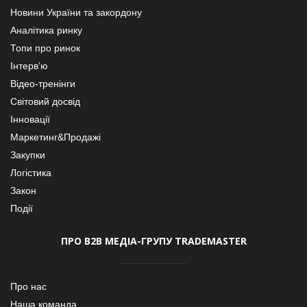
Новини України та закордону
Аналітика ринку
Топи про ринок
Інтерв’ю
Відео-тренінги
Світовий досвід
Інновації
Маркетинг&Продажі
Закупки
Логістика
Закон
Події
ПРО В2В МЕДІА-ГРУПУ TRADEMASTER
Про нас
Наша команда