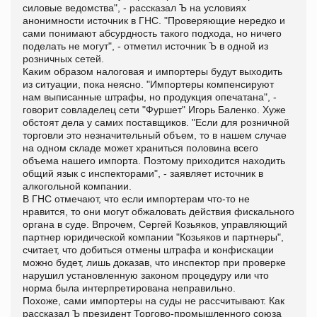
силовые ведомства", - рассказал Ъ на условиях
анонимности источник в ГНС. "Проверяющие нередко и
сами понимают абсурдность такого подхода, но ничего
поделать не могут", - отметил источник Ъ в одной из
розничных сетей.
Каким образом налоговая и импортеры будут выходить
из ситуации, пока неясно. "Импортеры компенсируют
нам выписанные штрафы, но продукция опечатана", -
говорит совладелец сети "Фуршет" Игорь Баленко. Хуже
обстоят дела у самих поставщиков. "Если для розничной
торговли это незначительный объем, то в нашем случае
на одном складе может храниться половина всего
объема нашего импорта. Поэтому приходится находить
общий язык с инспекторами", - заявляет источник в
алкогольной компании.
В ГНС отмечают, что если импортерам что-то не
нравится, то они могут обжаловать действия фискального
органа в суде. Впрочем, Сергей Козьяков, управляющий
партнер юридической компании "Козьяков и партнеры",
считает, что добиться отмены штрафа и конфискации
можно будет, лишь доказав, что инспектор при проверке
нарушил установленную законом процедуру или что
норма была интерпретирована неправильно.
Похоже, сами импортеры на суды не рассчитывают. Как
рассказал Ъ президент Торгово-промышленного союза