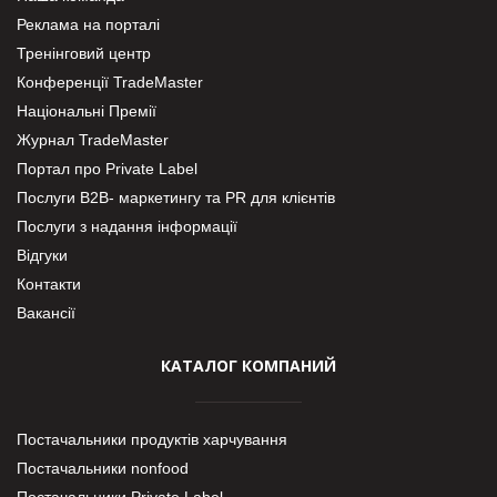
Реклама на порталі
Тренінговий центр
Конференції TradeMaster
Національні Премії
Журнал TradeMaster
Портал про Private Label
Послуги В2В- маркетингу та PR для клієнтів
Послуги з надання інформації
Відгуки
Контакти
Вакансії
КАТАЛОГ КОМПАНИЙ
Постачальники продуктів харчування
Постачальники nonfood
Постачальники Private Label