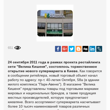
651
24 сентября 2011 года в рамках проекта
рестайлинга
сети
"Велика Кишеня", состоялось торжественное
открытие нового супермаркета в Киеве.
Как говорится
в сообщении ритейлера, новый торговый объект начал
работу по адресу: пр-т. 40-летия Октября, 58а (в здании
жилого комплекса "Парк-Авеню"). В магазине "Велика
Кишеня" представлены товары под торговыми марками
мировых и национальных брендов, а также продукция
местных производителей, которую предпочитают
киевляне. Всего ассортимент супермаркета насчитывает
более 10 тысяч наименований товаров различных