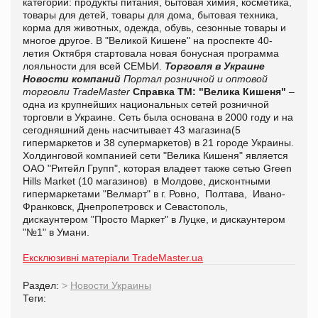
категорий: продукты питания, бытовая химия, косметика,
товары для детей, товары для дома, бытовая техника,
корма для животных, одежда, обувь, сезонные товары и
многое другое. В "Великой Кишене" на проспекте 40-
летия Октября стартовала новая бонусная программа
лояльности для всей СЕМЬИ.
Торговля в Украине
Новости компаний
Портал розничной и оптовой
торговли TradeMaster
Справка ТМ:
"Велика Кишеня"
–
одна из крупнейших национальных сетей розничной
торговли в Украине. Сеть была основана в 2000 году и на
сегодняшний день насчитывает 43 магазина(5
гипермаркетов и 38 супермаркетов) в 21 городе Украины.
Холдинговой компанией сети "Велика Кишеня" является
ОАО "Ритейл Групп", которая владеет также сетью Green
Hills Market (10 магазинов) в Молдове, дисконтными
гипермаркетами "Велмарт" в г. Ровно, Полтава, Ивано-
Франковск, Днепропетровск и Севастополь,
дискаунтером "Просто Маркет" в Луцке, и дискаунтером
"№1" в Умани.
Ексклюзивні матеріали TradeMaster.ua
Раздел:
>
Новости Украины
Теги: