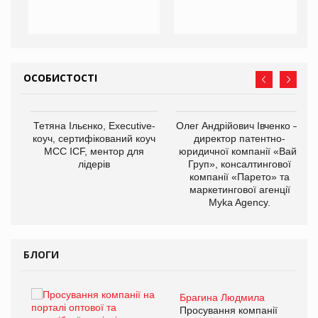
ОСОБИСТОСТІ
,
Тетяна Ільєнко, Executive-
Олег Андрійович Івченко —
ОВ
коуч, сертифікований коуч
директор патентно-
МСС ICF, ментор для
юридичної компанії «Вайз
лідерів
Груп», консалтингової
компанії «Парето» та
маркетингової агенції
Myka Agency.
БЛОГИ
Брагина Людмила
ї
Просування компанії