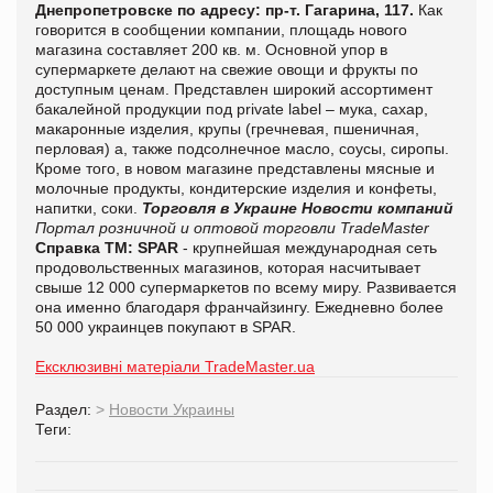
Днепропетровске по адресу: пр-т. Гагарина, 117.
Как
говорится в сообщении компании, площадь нового
магазина составляет 200 кв. м. Основной упор в
супермаркете делают на свежие овощи и фрукты по
доступным ценам. Представлен широкий ассортимент
бакалейной продукции под private label – мука, сахар,
макаронные изделия, крупы (гречневая, пшеничная,
перловая) а, также подсолнечное масло, соусы, сиропы.
Кроме того, в новом магазине представлены мясные и
молочные продукты, кондитерские изделия и конфеты,
напитки, соки.
Торговля в Украине
Новости компаний
Портал розничной и оптовой торговли TradeMaster
Справка ТМ:
SPAR
- крупнейшая международная сеть
продовольственных магазинов, которая насчитывает
свыше 12 000 супермаркетов по всему миру. Развивается
она именно благодаря франчайзингу. Ежедневно более
50 000 украинцев покупают в SPAR.
Ексклюзивні матеріали TradeMaster.ua
Раздел:
>
Новости Украины
Теги: