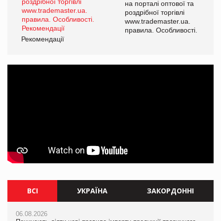
а
на порталі оптової та
роздрібної торгівлі
www.trademaster.ua.
і.
правила. Особливості.
Рекомендації
Ре
ВСІ
УКРАЇНА
ЗАКОРДОННІ
06.08.2026
06.08.2026
06.08.2026